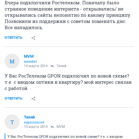
Вчера подключили Ростелеком. Поначалу было
странное поведение интернета - открывались/ не
открывались сайты непонятно по какому принципу.
Позвонили из поддержки с советом поменять днс.
Все наладилось.
ОТВЕТИТЬ
MVM
M
member
10 марта 2014
Тихий
У Вас РосТелеком GPON подключил по новой схеме?
т.е. с вводом оптики в квартиру? мой интерес связан
с работой.
ОТВЕТИТЬ
Тихий
Т
experienced
10 марта 2014
MVM
У Вас РосТелеком GPON подключил по новой схеме? т.е. с вводом