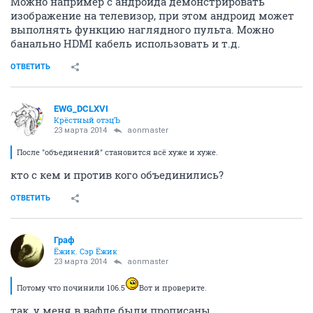
Можно например с андроида демонстрировать
изображение на телевизор, при этом андроид может
выполнять функцию наглядного пульта. Можно
банально HDMI кабель использовать и т.д.
ОТВЕТИТЬ
EWG_DCLXVI
Крёстный отэцЪ
23 марта 2014
aonmaster
После "объединений" становится всё хуже и хуже.
кто с кем и против кого объединились?
ОТВЕТИТЬ
Граф
Ёжик. Сэр Ёжик
23 марта 2014
aonmaster
Потому что починили 106.5
Вот и проверите.
так, у меня в вафле были прописаны