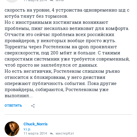
11 марта 2014
MVM
скорость на уровне, 4 устроиства одновременно шд с
ютуба тянут без тормозов.
Но с иностранными хостингами возникают
проблемы, пинг несколько великоват для комфорта.
Отчасти это сейчас проблема всех российских
провайдеров, у некоторых вообще просто жуть.
Торренты через Ростелеком на gpon проявляют
сверхскорости, под 200 мбит и больше. С такими
скоростями системник уже требуется современный,
чтоб просто не захлеблулся от данных.
Но есть негативчик, Ростелеком слишком ръяно
относится к блокировкам, у него деиствия
опережают публичность события. Пока другие
провайдеры, собираются, Ростелекоком уже
выполнил...
ОТВЕТИТЬ
Chuck_Norris
v.i.p.
11 марта 2014
мистерКэт