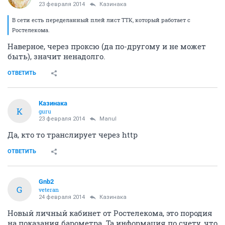
23 февраля 2014
Казинака
В сети есть переделанный плей лист ТТК, который работает с
Ростелекома.
Наверное, через проксю (да по-другому и не может
быть), значит ненадолго.
ОТВЕТИТЬ
Казинака
К
guru
23 февраля 2014
Manul
Да, кто то транслирует через http
ОТВЕТИТЬ
Gnb2
G
veteran
24 февраля 2014
Казинака
Новый личный кабинет от Ростелекома, это породия
на показания барометра. Та информация по счету, что