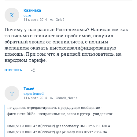
Казинака
К
guru
11 марта 2014
Gnb2
Почему у нас разные Ростелекомы? Написал им как
то письмо с технической проблемой, получил
обратный звонок от специалиста, с полным
желанием оказать высококвалифицированную
помощь. При том что я рядовой пользователь, на
народном тарифе.
ОТВЕТИТЬ
Тихий
Т
experienced
11 марта 2014
Chuck_Norris
не удалось отредактировать предыдущее сообщение -
фигня эти DNSs - неправильные, залез в рутер - увидел это:
08/01/2003 00:01:47 If(PPPoE2) get secondary DNS IP:95.191.130.4
08/01/2003 00:01:47 If(PPPoE2) get primary DNS IP:217.70.96.34