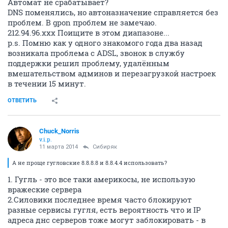
Автомат не срабатывает?
DNS поменялись, но автоназначение справляется без
проблем. В gpon проблем не замечаю.
212.94.96.xxx Поищите в этом диапазоне...
p.s. Помню как у одного знакомого года два назад
возникала проблема с ADSL, звонок в службу
поддержки решил проблему, удалённым
вмешательством админов и перезагрузкой настроек
в течении 15 минут.
ОТВЕТИТЬ
Chuck_Norris
v.i.p.
11 марта 2014
Сибиряк
А не проще гугловские 8.8.8.8 и 8.8.4.4 использовать?
1. Гугль - это все таки америкосы, не использую
вражеские сервера
2.Силовики последнее время часто блокируют
разные сервисы гугля, есть вероятность что и IP
адреса днс серверов тоже могут заблокировать - в