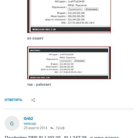
не пашет
так - работает
ОТВЕТИТЬ
Gnb2
G
veteran
25 марта 2014
Граф
Пробуйте DNS 81.1.192.20 , 81.1.247.38 , я уже давно