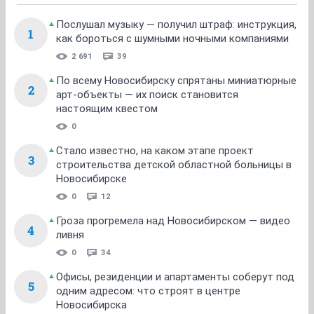
Послушал музыку — получил штраф: инструкция,
1
как бороться с шумными ночными компаниями
2 691
39
По всему Новосибирску спрятаны миниатюрные
2
арт-объекты — их поиск становится
настоящим квестом
0
Стало известно, на каком этапе проект
3
строительства детской областной больницы в
Новосибирске
0
12
Гроза прогремела над Новосибирском — видео
4
ливня
0
34
Офисы, резиденции и апартаменты соберут под
5
одним адресом: что строят в центре
Новосибирска