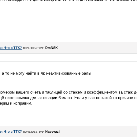
e: Что с ТТК?
пользователя
DmNSK
 а то не могу найти в лк неактивированные балы
номером вашего счета и таблицей со стажем и коэффициентом за стаж д
щё ниже ссылка для активации баллов. Если у вас по какой-то причине 
верим и исправим.
e: Что с ТТК?
пользователя
Nasvyazi