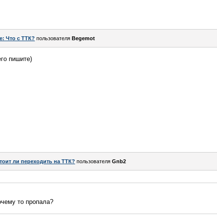
e: Что с ТТК?
пользователя
Begemot
го пишите)
тоит ли переходить на ТТК?
пользователя
Gnb2
очему то пропала?