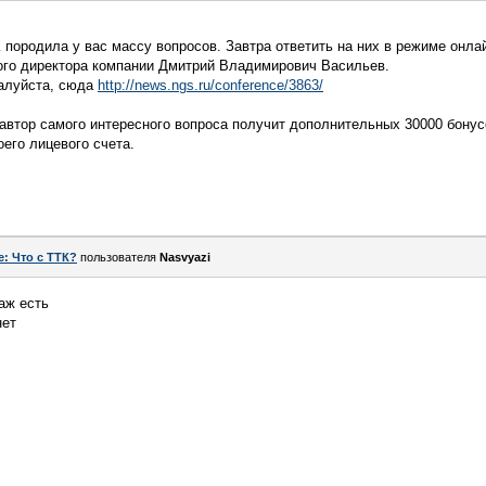
породила у вас массу вопросов. Завтра ответить на них в режиме онл
ого директора компании Дмитрий Владимирович Васильев.
алуйста, сюда
http://news.ngs.ru/conference/3863/
автор самого интересного вопроса получит дополнительных 30000 бонус
оего лицевого счета.
e: Что с ТТК?
пользователя
Nasvyazi
аж есть
нет