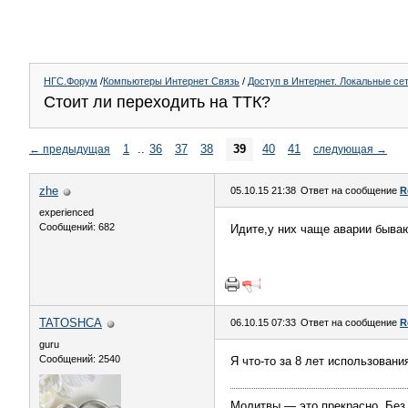
НГС.Форум
/
Компьютеры Интернет Связь
/
Доступ в Интернет. Локальные се
Стоит ли переходить на ТТК?
1
..
36
37
38
39
40
41
←
предыдущая
следующая
→
zhe
05.10.15 21:38
Ответ на сообщение
R
experienced
Сообщений: 682
Идите,у них чаще аварии бываю
TATOSHCA
06.10.15 07:33
Ответ на сообщение
R
guru
Сообщений: 2540
Я что-то за 8 лет использовани
Молитвы — это прекрасно. Без н