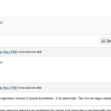
ти
/
Пе
e: Что с ТТК?
пользователя
Jo2
т.
e: Что с ТТК?
пользователя
zhe
я крупных только 2 штуки вспомнил. 2 по мелочам. Так что не надо говор
их никогда никогда не изобрели бы тиски для пальцев и «испанский сапо