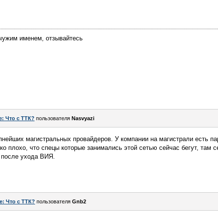
 чужим именем, отзывайтесь
e: Что с ТТК?
пользователя
Nasvyazi
пнейших магистральных провайдеров. У компании на магистрали есть пар
ко плохо, что спецы которые занимались этой сетью сейчас бегут, там 
 после ухода ВИЯ.
e: Что с ТТК?
пользователя
Gnb2