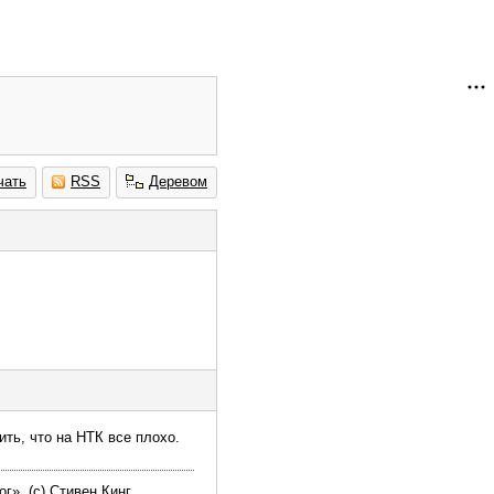
чать
RSS
Деревом
ить, что на НТК все плохо.
г». (с) Стивен Кинг