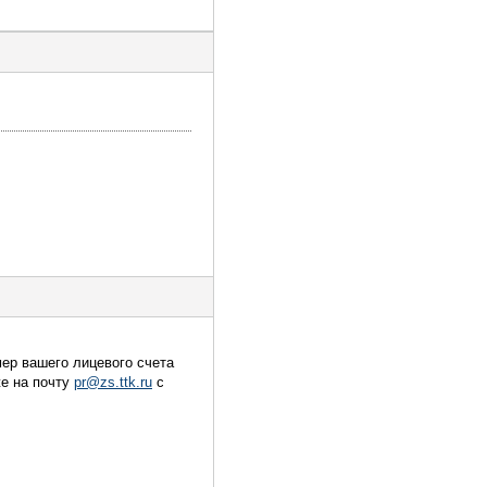
ер вашего лицевого счета
же на почту
pr@zs.ttk.ru
с