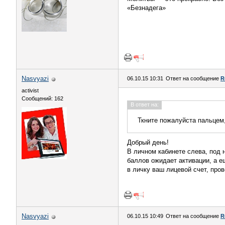
«Безнадега»
Nasvyazi
06.10.15 10:31
Ответ на сообщение
R
activist
Сообщений: 162
В ответ на:
Ткните пожалуйста пальцем,
Добрый день!
В личном кабинете слева, под 
баллов ожидает активации, а е
в личку ваш лицевой счет, про
Nasvyazi
06.10.15 10:49
Ответ на сообщение
R