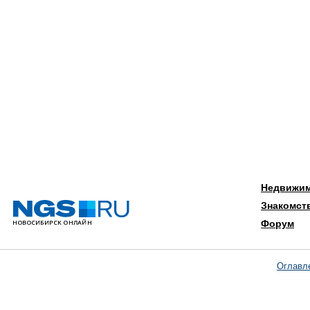
Недвижи
Знакомст
Форум
Оглавл