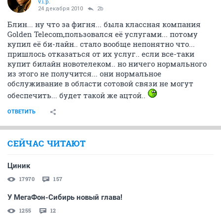
v.i.p.
24 декабря 2010
2b
Блин... ну что за фигня... была классная компания
Golden Telecom,пользовался её услугами... потому
купил её би-лайн.. стало вообще непонятно что...
пришлось отказаться от их услуг.. если все-таки
купит билайн новотелеком.. но ничего нормального
из этого не получится... они нормальное
обслуживание в области сотовой связи не могут
обеспечить... будет такой же ацтой..
ОТВЕТИТЬ
СЕЙЧАС ЧИТАЮТ
Циник
17970
157
У МегаФон-Сибирь новый глава!
1255
12