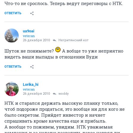
Что-то не срослось. Теперь ведут переговоры с НТК.
ОТВЕТИТЬ
ua9oai
veteran
26 декабря 2010
Негритянский кот
Шуток не понимаете?
А вобще то уже неприятно
видеть ваши выпады в отношении Вуди
ОТВЕТИТЬ
Lorika_hi
veteran
26 декабря 2010
woddy
НТК и старался держать высокую планку только,
чтоб подороже продаться, это вообще ни для кого не
было секретом. Прийдет инвестор и начнет
спрашивать кроме качества еще и прибыль.
А вообще то поживем, увидим. НТК уважаемая
компания и за неделю развалить такое навряд ли