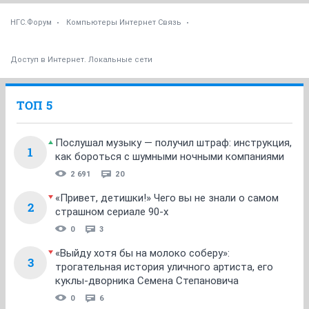
НГС.Форум
Компьютеры Интернет Связь
Доступ в Интернет. Локальные сети
ТОП 5
Послушал музыку — получил штраф: инструкция,
1
как бороться с шумными ночными компаниями
2 691
20
«Привет, детишки!» Чего вы не знали о самом
2
страшном сериале 90-х
0
3
«Выйду хотя бы на молоко соберу»:
3
трогательная история уличного артиста, его
куклы-дворника Семена Степановича
0
6