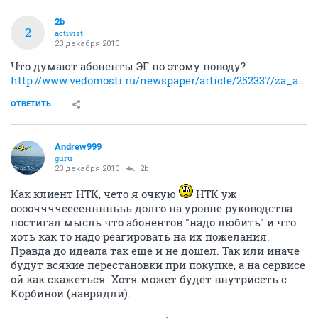
2b
2
activist
23 декабря 2010
Что думают абоненты ЭГ по этому поводу?
http://www.vedomosti.ru/newspaper/article/252337/za_abonentami_v_sibir
ОТВЕТИТЬ
Andrew999
guru
23 декабря 2010
2b
Как клиент НТК, чето я очкую
НТК уж
ооооччччееееннннььь долго на уровне руководства
постигал мысль что абонентов "надо любить" и что
хоть как то надо реагировать на их пожелания.
Правда до идеала так еще и не дошел. Так или иначе
будут всякие перестановки при покупке, а на сервисе
ой как скажеться. Хотя может будет внутрисеть с
Корбиной (наврядли).