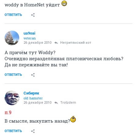
woddy в HomeNet уйдет
ОТВЕТИТЬ
ua9oai
veteran
26 декабря 2010
Негритянский кот
А причём тут Woddy?
Очевидно неразделённая платоническая любовь?
Да не переживайте вы так!
ОТВЕТИТЬ
Сибиряк
old hamster
26 декабря 2010
Trotzdem
п.9
В смысле, выкупить назад?
ОТВЕТИТЬ