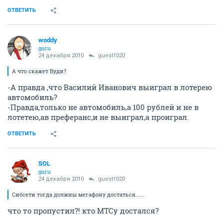
ОТВЕТИТЬ
woddy
guru
24 декабря 2010
guest1020
А что скажет Вуди?
-А правда ,что Василий Иванович выиграл в лотерею
автомобиль?
-Правда,только не автомобиль,а 100 рублей и не в
лотетею,ав преферанс,и не выиграл,а проиграл.
ОТВЕТИТЬ
SOL
guru
24 декабря 2010
guest1020
Сибсети тогда должны мегафону достаться......
что то пропустил?! кто МТСу достался?