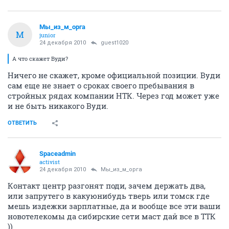
Мы_из_м_орга
М
junior
24 декабря 2010
guest1020
А что скажет Вуди?
Ничего не скажет, кроме официальной позиции. Вуди
сам еще не знает о сроках своего пребывания в
стройных рядах компании НТК. Через год может уже
и не быть никакого Вуди.
ОТВЕТИТЬ
Spaceadmin
activist
24 декабря 2010
Мы_из_м_орга
Контакт центр разгонят поди, зачем держать два,
или запрутего в какуюнибудь тверь или томск где
мешь издежки зарплатные, да и вообще все эти ваши
новотелекомы да сибирские сети маст дай все в ТТК
))