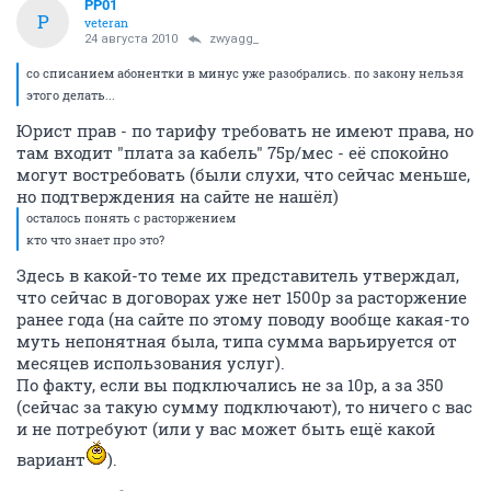
PP01
P
veteran
24 августа 2010
zwyagg_
со списанием абонентки в минус уже разобрались. по закону нельзя
этого делать...
Юрист прав - по тарифу требовать не имеют права, но
там входит "плата за кабель" 75р/мес - её спокойно
могут востребовать (были слухи, что сейчас меньше,
но подтверждения на сайте не нашёл)
осталось понять с расторжением
кто что знает про это?
Здесь в какой-то теме их представитель утверждал,
что сейчас в договорах уже нет 1500р за расторжение
ранее года (на сайте по этому поводу вообще какая-то
муть непонятная была, типа сумма варьируется от
месяцев использования услуг).
По факту, если вы подключались не за 10р, а за 350
(сейчас за такую сумму подключают), то ничего с вас
и не потребуют (или у вас может быть ещё какой
вариант
).