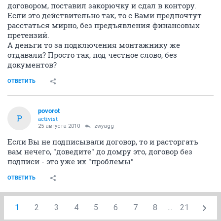
договором, поставил закорючку и сдал в контору.
Если это действительно так, то с Вами предпочтут
расстаться мирно, без предъявления финансовых
претензий.
А деньги то за подключения монтажнику же
отдавали? Просто так, под честное слово, без
документов?
ОТВЕТИТЬ
povorot
P
activist
25 августа 2010
zwyagg_
Если Вы не подписывали договор, то и расторгать
вам нечего, "доведите" до домру это, договор без
подписи - это уже их "проблемы"
ОТВЕТИТЬ
1
2
3
4
5
6
7
8
...
21