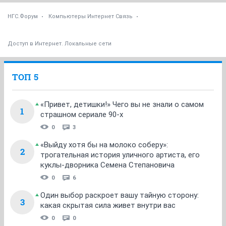
НГС.Форум
Компьютеры Интернет Связь
Доступ в Интернет. Локальные сети
ТОП 5
«Привет, детишки!» Чего вы не знали о самом
1
страшном сериале 90-х
0
3
«Выйду хотя бы на молоко соберу»:
2
трогательная история уличного артиста, его
куклы-дворника Семена Степановича
0
6
Один выбор раскроет вашу тайную сторону:
3
какая скрытая сила живет внутри вас
0
0