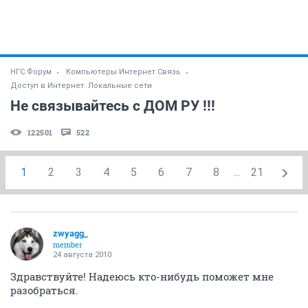
НГС.Форум
Компьютеры Интернет Связь
Доступ в Интернет. Локальные сети
Не связывайтесь с ДОМ РУ !!!
122501
522
1
2
3
4
5
6
7
8
...
21
zwyagg_
member
24 августа 2010
Здравствуйте! Надеюсь кто-нибудь поможет мне
разобраться.