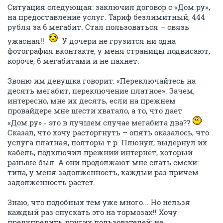
Ситуация следующая: заключил договор с «Дом.ру»,
на предоставление услуг. Тариф безлимитный, 444
рубля за 6 мегабит. Стал пользоваться – связь
ужасная!!
У дочери не грузится ни одна
фотография вконтакте, у меня страницы подвисают,
короче, 6 мегабитами и не пахнет.
Звоню им девушка говорит: «Переключайтесь на
десять мегабит, переключение платное». Зачем,
интересно, мне их десять, если на прежнем
провайдере мне шести хватало, а то, что дает
«Дом.ру» - это в лучшем случае мегабита два??
Сказал, что хочу расторгнуть – опять оказалось, что
услуга платная, полторы т.р. Плюнул, выдернул их
кабель, подключил прежний интернет, который
раньше был. А они продолжают мне слать смски:
типа, у меня задолженность, каждый раз причем
задолженность растет.
Знаю, что подобных тем уже много... Но нельзя
каждый раз спускать это на тормозах!! Хочу
предупредить других пользователей: не