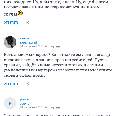
них подадите. Ну, я бы так сделала. Ну, еще бы всем
посоветовала к ним не подключаться ни в коем
случае
ОТВЕТИТЬ
vekna
experienced
24 августа 2010
zwyagg_
Есть знакомый юрист? Вот отдайте ему этот договор
и копию закона о защите прав потребителей. Пусть
сравнит, найдёт явные несоотвтетсвия и с этими
(выделенными маркером) несоответствиями сходите
снова в оффис домру.
ОТВЕТИТЬ
povorot
P
activist
24 августа 2010
zwyagg_
Сам пользуюсь домру, стало интересно, что за тариф