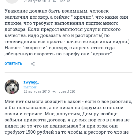
25 августа 2010
Fidelka
Уважение должно быть взаимным, человек
заключил договор, а сейчас " кричит", что какие они
плохие, что требуют выполнения подписанного
договора. Если предоставляются услуги плохого
качества, надо доказать это и расторгать( по
телевидению всё просто - качество картинки видно.)
Насчёт "скорости" в домру, с апреля этого года
,обещенную скорость по тарифу они "держат".
ОТВЕТИТЬ
zwyagg_
member
25 августа 2010
guest1020
Мне нет смысла обходить закон - если б все работало,
я бы пользовался, а не писал на форумах о плохой
связи и сервисе. Мне, допустим, Дом ру вообще
забыли привезти договор, я до сих пор его в глаза не
видел не то что не подписывал!! и при этом они
требуют 1500 рублей за то чтобы я расторг то что не