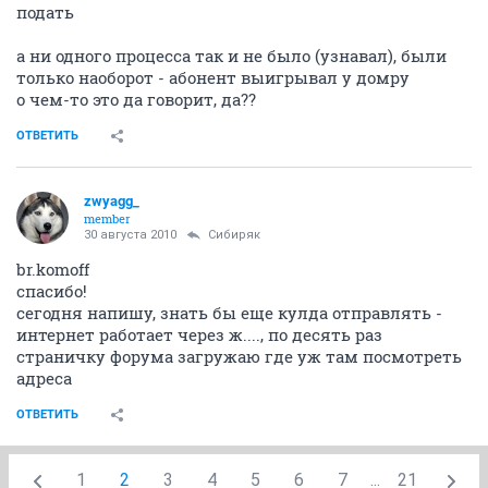
подать
а ни одного процесса так и не было (узнавал), были
только наоборот - абонент выигрывал у домру
о чем-то это да говорит, да??
ОТВЕТИТЬ
zwyagg_
member
30 августа 2010
Сибиряк
br.komoff
спасибо!
сегодня напишу, знать бы еще кулда отправлять -
интернет работает через ж...., по десять раз
страничку форума загружаю где уж там посмотреть
адреса
ОТВЕТИТЬ
1
2
3
4
5
6
7
...
21