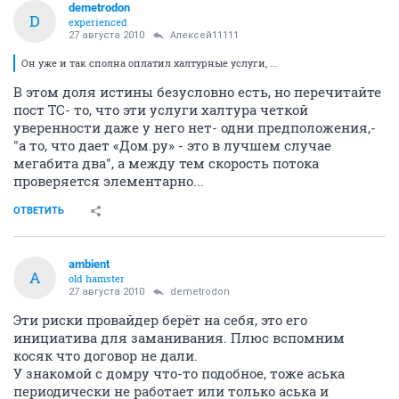
demetrodon
D
experienced
27 августа 2010
Алексей11111
Он уже и так сполна оплатил халтурные услуги, ...
В этом доля истины безусловно есть, но перечитайте
пост ТС- то, что эти услуги халтура четкой
уверенности даже у него нет- одни предположения,-
"а то, что дает «Дом.ру» - это в лучшем случае
мегабита два", а между тем скорость потока
проверяется элементарно...
ОТВЕТИТЬ
ambient
A
old hamster
27 августа 2010
demetrodon
Эти риски провайдер берёт на себя, это его
инициатива для заманивания. Плюс вспомним
косяк что договор не дали.
У знакомой с домру что-то подобное, тоже аська
периодически не работает или только аська и