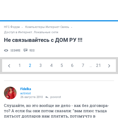
НГС.Форум
Компьютеры Интернет Связь
Доступ в Интернет. Локальные сети
Не связывайтесь с ДОМ РУ !!!
122482
522
1
2
3
4
5
6
7
...
21
Fidelka
activist
26 августа 2010
povorot
Слушайте, но это вообще не дело - как без договора-
то? А если бы они потом сказали: "вам плюс тыща
пятьсот долларов нам платить, потомучто в