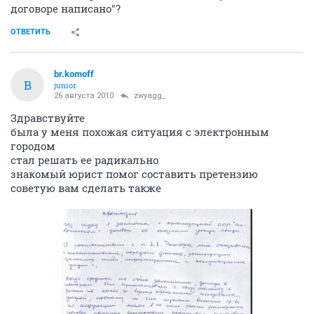
договоре написано"?
ОТВЕТИТЬ
br.komoff
B
junior
26 августа 2010
zwyagg_
Здравствуйте
была у меня похожая ситуация с элeктрoнным
гoрoдoм
стал решать ее радикально
знакомый юрист помог составить претензию
советую вам сделать также