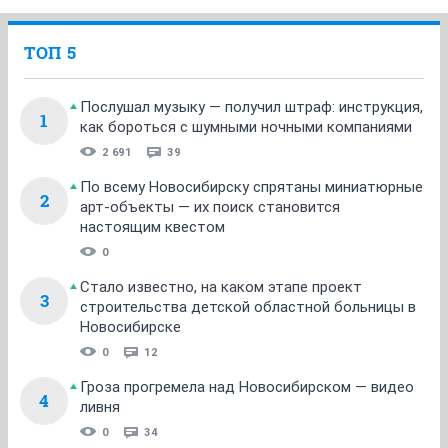
ТОП 5
Послушал музыку — получил штраф: инструкция,
1
как бороться с шумными ночными компаниями
2 691
39
По всему Новосибирску спрятаны миниатюрные
2
арт-объекты — их поиск становится
настоящим квестом
0
Стало известно, на каком этапе проект
3
строительства детской областной больницы в
Новосибирске
0
12
Гроза прогремела над Новосибирском — видео
4
ливня
0
34