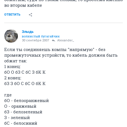
во втором кабеле
ОТВЕТИТЬ
Злыдь
волнистый бугагайчик
30 сентября 2007
Alexander_
Если ты соединяешь компы "напрямую" - без
промежуточных устройств, то кабель должен быть
обжат так:
1 конец:
бО О бЗ С бС З бК К
2 конец:
бЗ З бО С бС О бК К
где
бО - белооранжевый
О - оранжевый
бЗ - белозеленый
З - зеленый
бС - белосиний