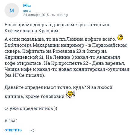
Mita
M
guru
24 января 2015
xieling
Если прямо дверь в дверь с метро, то только
Кофемолка на Красном.
А если подальше, то на пл.Ленина дофига всего.
Библиотека Махараджи например - в Первомайском
сквере. Кофитель на Романова 23 и Эклер на
Ядринцевской 21. На Ленина 3 какая-то Академия
кофе открылась. На Кр.проспекте 22 - День варенья,
Чашка кофе и какая-то новая кондитерская-булочная
(на НГСе писали).
Давайте определимся точно, куда? Я за любой
кипишь, кроме голодовки
О, уже определились ))
Я "за"
ОТВЕТИТЬ