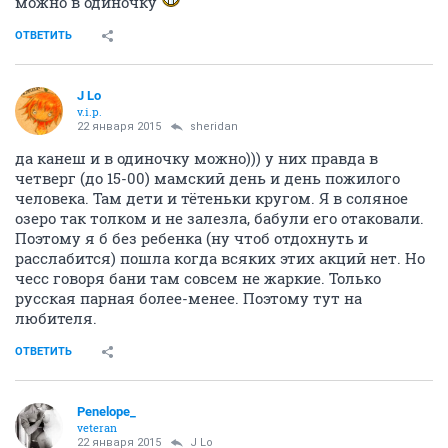
можно в одиночку
ОТВЕТИТЬ
J Lo
v.i.p.
22 января 2015
sheridan
да канеш и в одиночку можно))) у них правда в
четверг (до 15-00) мамский день и день пожилого
человека. Там дети и тётеньки кругом. Я в соляное
озеро так толком и не залезла, бабули его отаковали.
Поэтому я б без ребенка (ну чтоб отдохнуть и
расслабится) пошла когда всяких этих акций нет. Но
чесс говоря бани там совсем не жаркие. Только
русская парная более-менее. Поэтому тут на
любителя.
ОТВЕТИТЬ
Penelope_
veteran
22 января 2015
J Lo