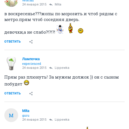
veteran
24 января 2015
Mita
в воскресенье???жопы по морозить.и чтоб рядом с
метро.прям чтоб соседняя дверь.
девочки,а не слабо?!?!?!
ОТВЕТИТЬ
Лампочка
experienced
24 января 2015
Lippewka
Прям раз плюнуть! За мужем должок )) он с сыном
побудет
ОТВЕТИТЬ
Mita
M
guru
24 января 2015
Lippewka