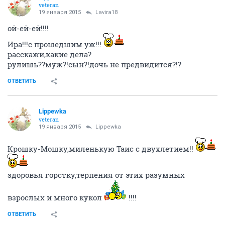
veteran
19 января 2015
Lavira18
ой-ей-ей!!!!
Ира!!!с прошедшим уж!!!
расскажи,какие дела?
рулишь??муж?!сын?!дочь не предвидится?!?
ОТВЕТИТЬ
Lippewka
veteran
19 января 2015
Lippewka
Крошку-Мошку,миленькую Таис с двухлетием!!
здоровья горстку,терпения от этих разумных
взрослых и много кукол
!!!!
ОТВЕТИТЬ