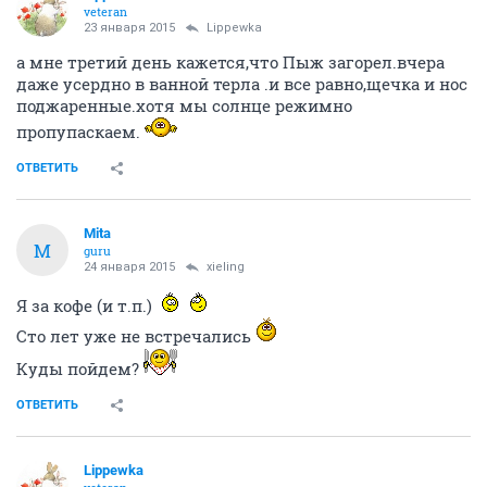
veteran
23 января 2015
Lippewka
а мне третий день кажется,что Пыж загорел.вчера
даже усердно в ванной терла .и все равно,щечка и нос
поджаренные.хотя мы солнце режимно
пропупаскаем.
ОТВЕТИТЬ
Mita
M
guru
24 января 2015
xieling
Я за кофе (и т.п.)
Сто лет уже не встречались
Куды пойдем?
ОТВЕТИТЬ
Lippewka