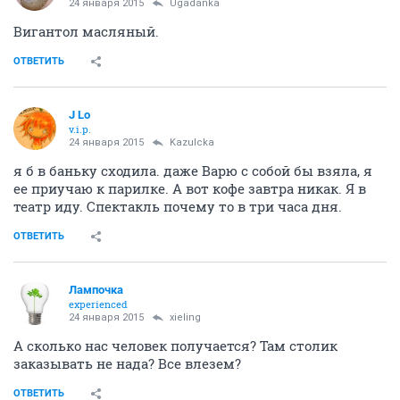
24 января 2015
Ugadanka
Вигантол масляный.
ОТВЕТИТЬ
J Lo
v.i.p.
24 января 2015
Kazulcka
я б в баньку сходила. даже Варю с собой бы взяла, я
ее приучаю к парилке. А вот кофе завтра никак. Я в
театр иду. Спектакль почему то в три часа дня.
ОТВЕТИТЬ
Лампочка
experienced
24 января 2015
xieling
А сколько нас человек получается? Там столик
заказывать не нада? Все влезем?
ОТВЕТИТЬ