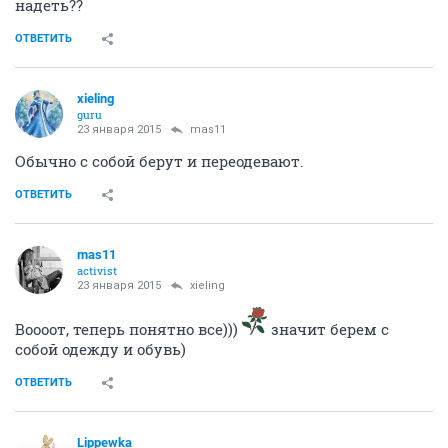
надеть??
ОТВЕТИТЬ
xieling
guru
23 января 2015
mas11
Обычно с собой берут и переодевают.
ОТВЕТИТЬ
mas11
activist
23 января 2015
xieling
Воооот, теперь понятно все)))
значит берем с
собой одежду и обувь)
ОТВЕТИТЬ
Lippewka