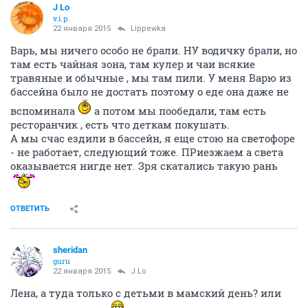
J Lo
v.i.p.
22 января 2015
Lippewka
Варь, мы ничего особо не брали. НУ водичку брали, но
там есть чайная зона, там кулер и чаи всякие
травяные и обычные , мы там пили. У меня Варю из
бассейна было не достать поэтому о еде она даже не
вспоминала
а потом мы пообедали, там есть
ресторанчик , есть что деткам покушать.
А мы счас ездили в бассейн, я еще стою на светофоре
- не работает, следующий тоже. ПРиезжаем а света
оказывается нигде нет. Зря скатались такую рань
ОТВЕТИТЬ
sheridan
guru
22 января 2015
J Lo
Лена, а туда только с детьми в мамский день? или