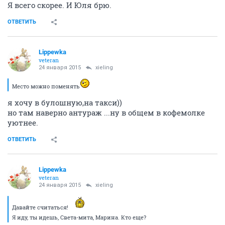
Я всего скорее. И Юля брю.
ОТВЕТИТЬ
Lippewka
veteran
24 января 2015
xieling
Место можно поменять
я хочу в булошную,на такси))
но там наверно антураж ...ну в общем в кофемолке
уютнее.
ОТВЕТИТЬ
Lippewka
veteran
24 января 2015
xieling
Давайте считаться!
Я иду, ты идешь, Света-мита, Марина. Кто еще?