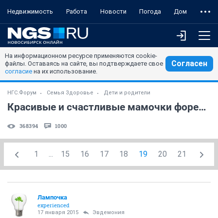
Недвижимость
Работа
Новости
Погода
Дом
На информационном ресурсе применяются cookie-
Согласен
файлы. Оставаясь на сайте, вы подтверждаете свое
согласие
на их использование.
НГС.Форум
Семья Здоровье
Дети и родители
Красивые и счастливые мамочки форева! )) (часть 42)
368394
1000
1
...
15
16
17
18
19
20
21
Лампочка
experienced
17 января 2015
Эвдемония