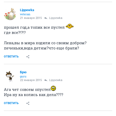
Lippewka
veteran
21 января 2015
Lippewka
прошел год,а топик все пустел
где все?!?!?
Лена,вы в мира ходили со своим добром?
печеньки,вода детям?что еще брали?
ОТВЕТИТЬ
Брю
guru
22 января 2015
Lippewka
Ага чет совсем опустел
Ира ну ка колись как дела????
ОТВЕТИТЬ