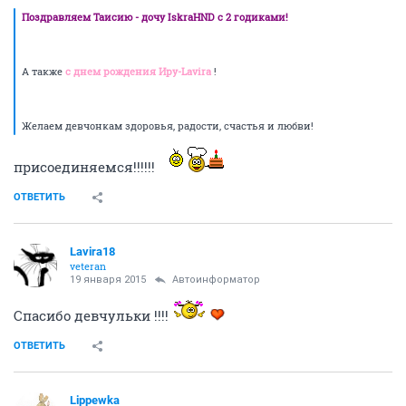
Поздравляем Таисию - дочу IskraHND с 2 годиками!
А также
с днем рождения Иру-Lavira
!
Желаем девчонкам здоровья, радости, счастья и любви!
присоединяемся!!!!!!
ОТВЕТИТЬ
Lavira18
veteran
19 января 2015
Автоинформатор
Спасибо девчульки !!!!
ОТВЕТИТЬ
Lippewka