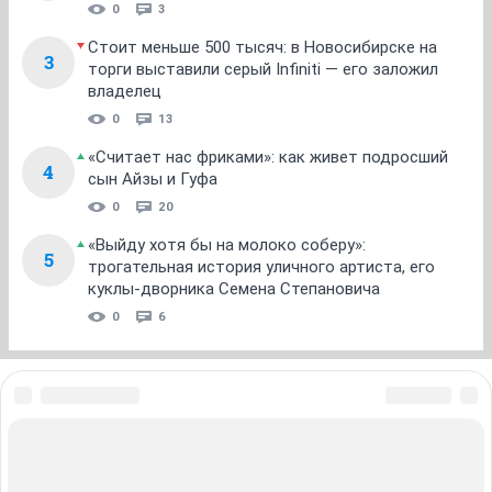
0
3
Стоит меньше 500 тысяч: в Новосибирске на
3
торги выставили серый Infiniti — его заложил
владелец
0
13
«Считает нас фриками»: как живет подросший
4
сын Айзы и Гуфа
0
20
«Выйду хотя бы на молоко соберу»:
5
трогательная история уличного артиста, его
куклы-дворника Семена Степановича
0
6
ЗНАКОМСТВА В НОВОСИБИРСКЕ
ПОГОДА В НОВОСИБИРСКЕ
ПРОБКИ В НОВОСИБИРСКЕ
ФОРУМЫ В НОВОСИБИРСКЕ