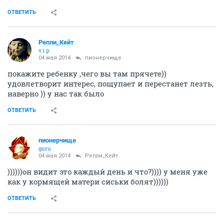
ОТВЕТИТЬ
Репли_Кейт
v.i.p.
04 мая 2014
пионерчище
покажите ребенку ,чего вы там прячете))
удовлетворит интерес, пощупает и перестанет лезть,
наверно )) у нас так было
ОТВЕТИТЬ
пионерчище
guru
04 мая 2014
Репли_Кейт
))))))он видит это каждый день и что?)))) у меня уже
как у кормящей матери сиськи болят))))))
ОТВЕТИТЬ