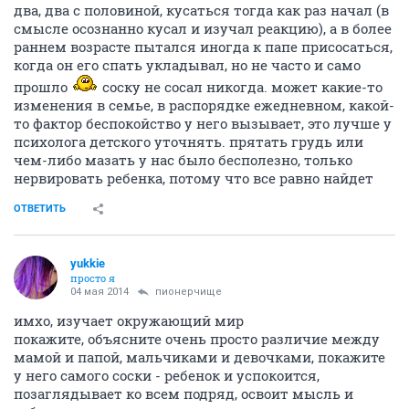
два, два с половиной, кусаться тогда как раз начал (в
смысле осознанно кусал и изучал реакцию), а в более
раннем возрасте пытался иногда к папе присосаться,
когда он его спать укладывал, но не часто и само
прошло
соску не сосал никогда. может какие-то
изменения в семье, в распорядке ежедневном, какой-
то фактор беспокойство у него вызывает, это лучше у
психолога детского уточнять. прятать грудь или
чем-либо мазать у нас было бесполезно, только
нервировать ребенка, потому что все равно найдет
ОТВЕТИТЬ
yukkie
просто я
04 мая 2014
пионерчище
имхо, изучает окружающий мир
покажите, объясните очень просто различие между
мамой и папой, мальчиками и девочками, покажите
у него самого соски - ребенок и успокоится,
позаглядывает ко всем подряд, освоит мысль и