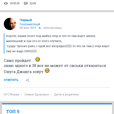
359535
2208
Чорный
Злопамятный
04 мая 2014
пионерчище
Короче, пацан лезет под майку отцу и что то там ищет, малец
маленький и как его от этого отучить,
"грудь" бросил рано, с едой все впорядке)))))) то что он там у отца ищет
ему не надо 100%))))))
Само пройдет...
знаю одного в 38 все не может от сиськи отказаться
Онуга Джанга зовут
ОТВЕТИТЬ
НГС.Форум
Семья Здоровье
Дети и родители
ТОП 5