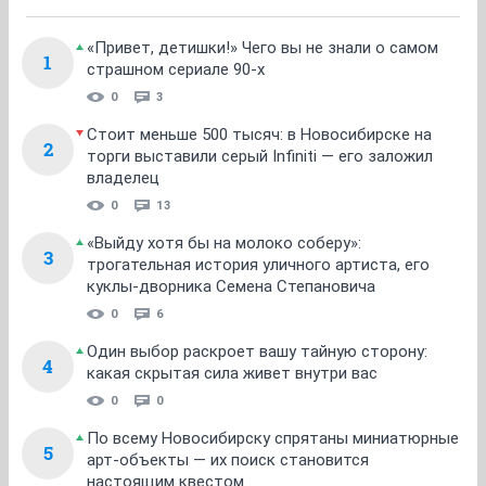
«Привет, детишки!» Чего вы не знали о самом
1
страшном сериале 90-х
0
3
Стоит меньше 500 тысяч: в Новосибирске на
2
торги выставили серый Infiniti — его заложил
владелец
0
13
«Выйду хотя бы на молоко соберу»:
3
трогательная история уличного артиста, его
куклы-дворника Семена Степановича
0
6
Один выбор раскроет вашу тайную сторону:
4
какая скрытая сила живет внутри вас
0
0
По всему Новосибирску спрятаны миниатюрные
5
арт-объекты — их поиск становится
настоящим квестом