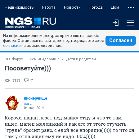
Недвижимость
Работа
Новости
Погода
Дом
На информационном ресурсе применяются cookie-
Согласен
файлы. Оставаясь на сайте, вы подтверждаете свое
согласие
на их использование.
НГС.Форум
Семья Здоровье
Дети и родители
Посоветуйте)))
3383
7
пионерчище
guru
04 мая 2014
Короче, пацан лезет под майку отцу и что то там
ищет, малец маленький и как его от этого отучить,
"грудь" бросил рано, с едой все впорядке)))))) то что он
там у отца ищет ему не надо 100%))))))