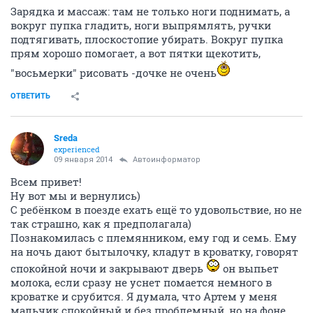
Зарядка и массаж: там не только ноги поднимать, а
вокруг пупка гладить, ноги выпрямлять, ручки
подтягивать, плоскостопие убирать. Вокруг пупка
прям хорошо помогает, а вот пятки щекотить,
"восьмерки" рисовать -дочке не очень
ОТВЕТИТЬ
Sreda
experienced
09 января 2014
Автоинформатор
Всем привет!
Ну вот мы и вернулись)
С ребёнком в поезде ехать ещё то удовольствие, но не
так страшно, как я предполагала)
Познакомилась с племянником, ему год и семь. Ему
на ночь дают бытылочку, кладут в кроватку, говорят
спокойной ночи и закрывают дверь
он выпьет
молока, если сразу не уснет помается немного в
кроватке и срубится. Я думала, что Артем у меня
мальчик спокойный и без проблемный, но на фоне