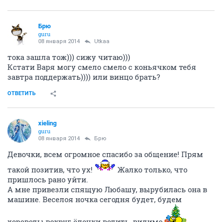
Брю
guru
08 января 2014
Utkaa
тока зашла тож))) сижу читаю)))
Кстати Варя могу смело смело с коньячком тебя
завтра поддержать)))) или винцо брать?
ОТВЕТИТЬ
xieling
guru
08 января 2014
Брю
Девочки, всем огромное спасибо за общение! Прям
такой позитив, что ух!
Жалко только, что
пришлось рано уйти.
А мне привезли спящую Любашу, вырубилась она в
машине. Веселоя ночка сегодня будет, будем
хороводы вокруг ёлочки водить, видимо