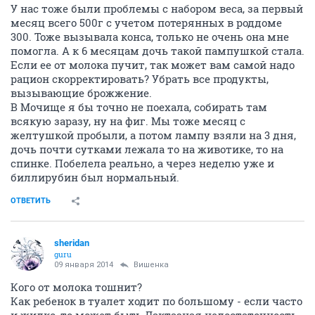
У нас тоже были проблемы с набором веса, за первый
месяц всего 500г с учетом потерянных в роддоме
300. Тоже вызывала конса, только не очень она мне
помогла. А к 6 месяцам дочь такой пампушкой стала.
Если ее от молока пучит, так может вам самой надо
рацион скорректировать? Убрать все продукты,
вызывающие брожжение.
В Мочище я бы точно не поехала, собирать там
всякую заразу, ну на фиг. Мы тоже месяц с
желтушкой пробыли, а потом лампу взяли на 3 дня,
дочь почти сутками лежала то на животике, то на
спинке. Побелела реально, а через неделю уже и
биллирубин был нормальный.
ОТВЕТИТЬ
sheridan
guru
09 января 2014
Вишенка
Кого от молока тошнит?
Как ребенок в туалет ходит по большому - если часто
и жидко, то может быть Лактазная недостаточность.