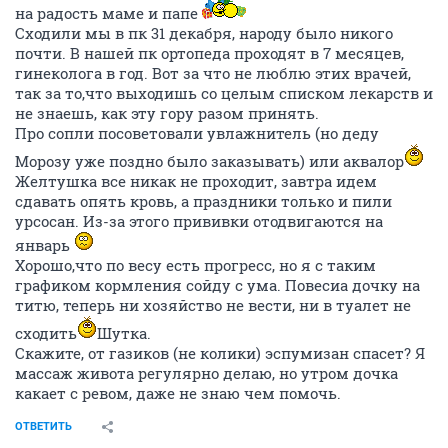
на радость маме и папе
Сходили мы в пк 31 декабря, народу было никого
почти. В нашей пк ортопеда проходят в 7 месяцев,
гинеколога в год. Вот за что не люблю этих врачей,
так за то,что выходишь со целым списком лекарств и
не знаешь, как эту гору разом принять.
Про сопли посоветовали увлажнитель (но деду
Морозу уже поздно было заказывать) или аквалор
Желтушка все никак не проходит, завтра идем
сдавать опять кровь, а праздники только и пили
урсосан. Из-за этого прививки отодвигаются на
январь
Хорошо,что по весу есть прогресс, но я с таким
графиком кормления сойду с ума. Повесиа дочку на
титю, теперь ни хозяйство не вести, ни в туалет не
сходить
Шутка.
Скажите, от газиков (не колики) эспумизан спасет? Я
массаж живота регулярно делаю, но утром дочка
какает с ревом, даже не знаю чем помочь.
ОТВЕТИТЬ