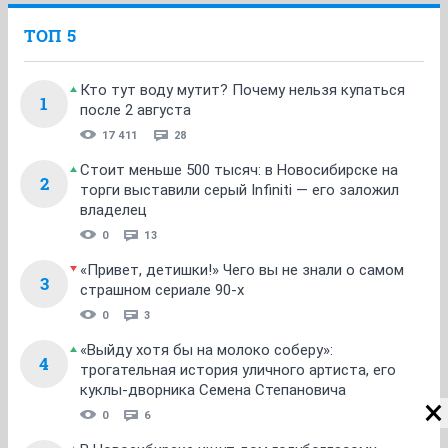
ТОП 5
Кто тут воду мутит? Почему нельзя купаться
1
после 2 августа
17 411
28
Стоит меньше 500 тысяч: в Новосибирске на
2
торги выставили серый Infiniti — его заложил
владелец
0
13
«Привет, детишки!» Чего вы не знали о самом
3
страшном сериале 90-х
0
3
«Выйду хотя бы на молоко соберу»:
4
трогательная история уличного артиста, его
куклы-дворника Семена Степановича
0
6