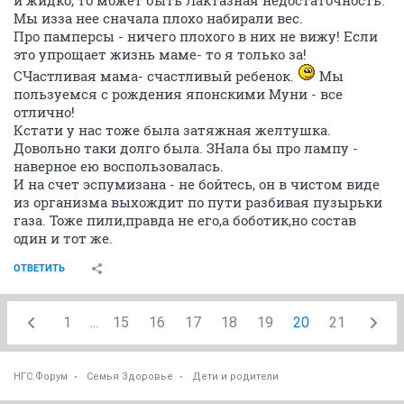
Мы изза нее сначала плохо набирали вес.
Про памперсы - ничего плохого в них не вижу! Если
это упрощает жизнь маме- то я только за!
СЧастливая мама- счастливый ребенок.
Мы
пользуемся с рождения японскими Муни - все
отлично!
Кстати у нас тоже была затяжная желтушка.
Довольно таки долго была. ЗНала бы про лампу -
наверное ею воспользовалась.
И на счет эспумизана - не бойтесь, он в чистом виде
из организма выхождит по пути разбивая пузырьки
газа. Тоже пили,правда не его,а боботик,но состав
один и тот же.
ОТВЕТИТЬ
1
...
15
16
17
18
19
20
21
НГС.Форум
Семья Здоровье
Дети и родители