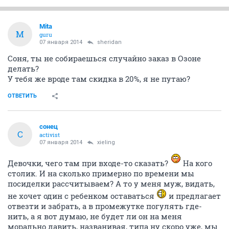
Mita
M
guru
07 января 2014
sheridan
Соня, ты не собираешься случайно заказ в Озоне
делать?
У тебя же вроде там скидка в 20%, я не путаю?
ОТВЕТИТЬ
сонец
С
activist
07 января 2014
xieling
Девочки, чего там при входе-то сказать?
На кого
столик. И на сколько примерно по времени мы
посиделки рассчитываем? А то у меня муж, видать,
не хочет один с ребенком оставаться
и предлагает
отвезти и забрать, а в промежутке погулять где-
нить, а я вот думаю, не будет ли он на меня
морально давить, названивая, типа ну скоро уже, мы