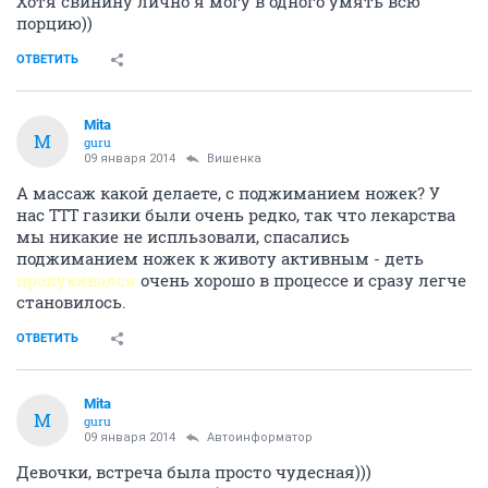
Хотя свинину лично я могу в одного умять всю
порцию))
ОТВЕТИТЬ
Mita
M
guru
09 января 2014
Вишенка
А массаж какой делаете, с поджиманием ножек? У
нас ТТТ газики были очень редко, так что лекарства
мы никакие не испльзовали, спасались
поджиманием ножек к животу активным - деть
пропукивался
очень хорошо в процессе и сразу легче
становилось.
ОТВЕТИТЬ
Mita
M
guru
09 января 2014
Автоинформатор
Девочки, встреча была просто чудесная)))