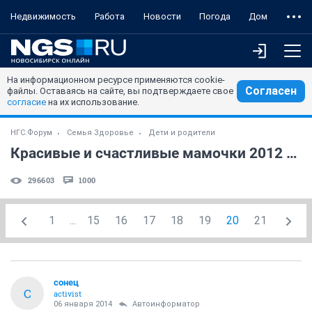
Недвижимость
Работа
Новости
Погода
Дом
На информационном ресурсе применяются cookie-
Согласен
файлы. Оставаясь на сайте, вы подтверждаете свое
согласие
на их использование.
НГС.Форум
Семья Здоровье
Дети и родители
Красивые и счастливые мамочки 2012 года (часть 24)
296603
1000
1
...
15
16
17
18
19
20
21
сонец
С
activist
06 января 2014
Автоинформатор