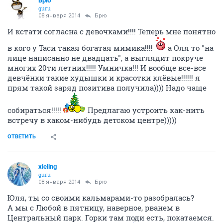
Брю
guru
08 января 2014
Брю
И кстати согласна с девочками!!!! Теперь мне понятно
в кого у Таси такая богатая мимика!!!!
а Оля то "на
лице написанно не двадцать", а выглядит покруче
многих 20ти летних!!!!! Умничка!!! И вообще все-все
девчёнки такие худышки и красотки клёвые!!!!!! я
прям такой заряд позитива получила)))) Надо чаще
собираться!!!!!
Предлагаю устроить как-нить
встречу в каком-нибудь детском центре)))))
ОТВЕТИТЬ
xieling
guru
08 января 2014
Брю
Юля, ты со своими кальмарами-то разобралась?
А мы с Любой в пятницу, наверное, рванем в
Центральный парк. Горки там поди есть, покатаемся.