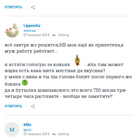
ОТВЕТИТЬ
Lippewka
veteran
07 января 2014
xieling
всё завтре жэ решится,НВ моя ещё не прилетела,а
муж работу работает...
я кстати голосую за коньяк
..иль там может
водка есть кака-нить местная да вкусная?
у меня с вина и ты пы голова болит после первого же
бокала
да и бутылка шампанского-это всего 750 мл,на три-
четыре часа растянете - вообще не заметите!!
ОТВЕТИТЬ
Mita
M
guru
07 января 2014
xieling