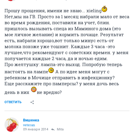
Прошу прощения, имени не знаю... xieling
Нет,мы на ГВ. Просто за 1 месяц набрали мало от веса
во время рождения, поставили на учет, блин.
пришлось вызывать спеца из Маминого дома (это
мое личное желание) и кормить почаще. Результат
есть, набрали хорошо,вот только минус есть-от
молока похоже уже тошнит. Каждые 3 часа -это
лучшее,что рекомендуют с советских времен. у меня
получается каждые 2 часа, да и ночью едим.
Про желтушку: лампа-это выход. Попробую теперь
настоять на лампе
А по идее меня могут с
ребенком в Мочище отправить в инфекционку?
Еще расскажите про памперсы? у меня дочь весь
день в них
не вредно?
ОТВЕТИТЬ
Вишенка
veteran
09 января 2014
Mita