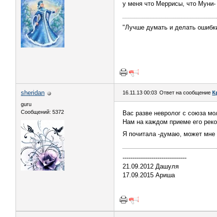
у меня что Меррисы, что Муни-
"Лучше думать и делать ошибки
sheridan
16.11.13 00:03
Ответ на сообщение
К
guru
Сообщений: 5372
Вас разве невролог с союза мо
Нам на каждом приеме его рек
Я почитала -думаю, может мне
---------------------------------
21.09.2012 Дашуля
17.09.2015 Ариша