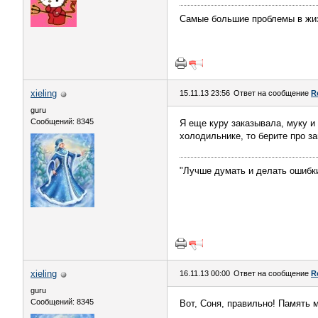
Самые большие проблемы в жиз
xieling
15.11.13 23:56
Ответ на сообщение
R
guru
Сообщений: 8345
Я еще куру заказывала, муку и 
холодильнике, то берите про за
"Лучше думать и делать ошибки
xieling
16.11.13 00:00
Ответ на сообщение
R
guru
Сообщений: 8345
Вот, Соня, правильно! Память 