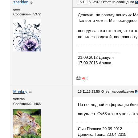
sheridan
15.11.13 23:47
Ответ на сообщение
К
guru
Сообщений: 5372
Девочки, по поводу вонючих Ме
Так вот о чем я. Мы последнее 
поводу запаха-ответил, что эт
на нижегородской, все равно т
---------------------------------
21.09.2012 Дашуля
17.09.2015 Ариша
Mankey
15.11.13 23:50
Ответ на сообщение
R
veteran
Сообщений: 1466
По последней информации ближе
актуален. Суббота то уже завт
Сын Прошик 29.09.2012
Донечка Теона 20.04.2015