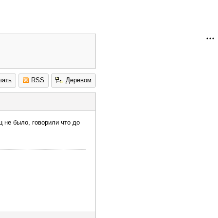
чать
RSS
Деревом
ц не было, говорили что до