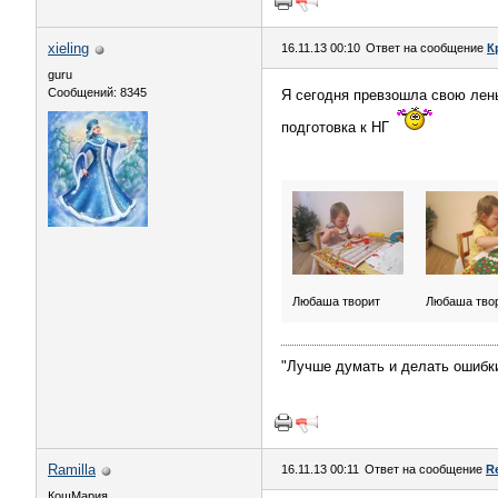
xieling
16.11.13 00:10
Ответ на сообщение
К
guru
Сообщений: 8345
Я сегодня превзошла свою лень
подготовка к НГ
Любаша творит
Любаша твор
"Лучше думать и делать ошибки
Ramilla
16.11.13 00:11
Ответ на сообщение
R
КошМария