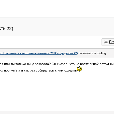
ть 22)
Пе
e: Красивые и счастливые мамочки 2012 года (часть 22)
пользователя
xieling
вез или ты только яйца заказала? Он сказал, что не возят яйца? летом яи
их пор нет? а я как раз собиралась к ним сходить