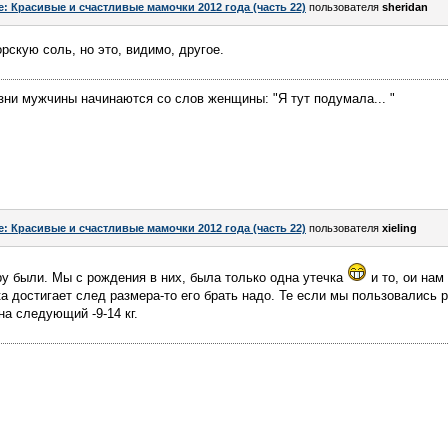
e: Красивые и счастливые мамочки 2012 года (часть 22)
пользователя
sheridan
рскую соль, но это, видимо, другое.
ни мужчины начинаются со слов женщины: "Я тут подумала... "
e: Красивые и счастливые мамочки 2012 года (часть 22)
пользователя
xieling
ру были. Мы с рождения в них, была только одна утечка
и то, ои нам
ка достигает след размера-то его брать надо. Те если мы пользовались ра
на следующий -9-14 кг.