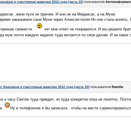
расивые и счастливые мамочки 2012 года (часть 22)
пользователя
Автоинформат
ррисов...вини пухи не причем. И они не на Меррисах, а на Муни.
время заказывали свои Муни через Алексея-roster.Но они стали вонять.
о признак свежести
чет мне ответ не понравился. И мы решили бра
уда муж почти каждую неделю туда мотается по свои делам. И ни каких 
e: Красивые и счастливые мамочки 2012 года (часть 22)
пользователя
Ramilla
 к часу Светик туда приедет, но куда конкретно пока не понятно. Поэт
ра
Ну и телефончик я бы записала , чтобы на месте сориентироватьс