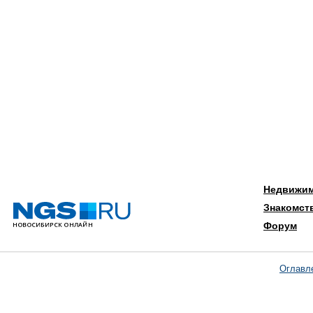
Недвижи
Знакомст
Форум
Оглавл