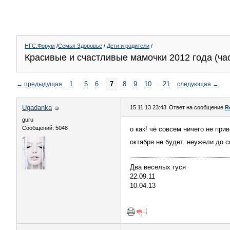
НГС.Форум
/
Семья Здоровье
/
Дети и родители
/
Красивые и счастливые мамочки 2012 года (час
1
..
5
6
7
8
9
10
..
21
←
предыдущая
следующая
→
Ugadanka
15.11.13 23:43
Ответ на сообщение
R
guru
Сообщений: 5048
о как! чё совсем ничего не при
октября не будет. неужели до с
Два веселых гуся
22.09.11
10.04.13