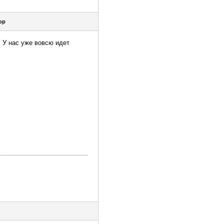
ор
 У нас уже вовсю идет