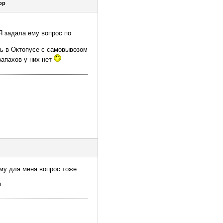
ор
 Я задала ему вопрос по
ть в Октопусе с самовывозом
запахов у них нет
ому для меня вопрос тоже
я