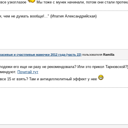
 все узкоглазое
Мы тоже с мунек начинали, потом они стали протек
, чем не думать вообще!..." (Ипатия Александрийская)
расивые и счастливые мамочки 2012 года (часть 22)
пользователя
Ramilla
лодежи его еще ни разу не рекомендовала? Или это прикол Тарновской?)
омендуют.
Почитай тут
 все 15 кг взять? Там и антицеллюлитный эффект у нее