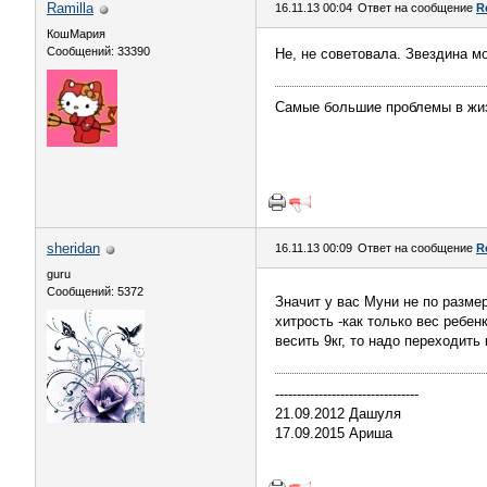
Ramilla
16.11.13 00:04
Ответ на сообщение
R
КошМария
Сообщений: 33390
Не, не советовала. Звездина мо
Самые большие проблемы в жиз
sheridan
16.11.13 00:09
Ответ на сообщение
R
guru
Сообщений: 5372
Значит у вас Муни не по разме
хитрость -как только вес ребен
весить 9кг, то надо переходить 
---------------------------------
21.09.2012 Дашуля
17.09.2015 Ариша