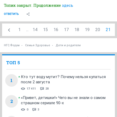
Топик закрыт. Продолжение
здесь
ОТВЕТИТЬ
1
...
14
15
16
17
18
19
20
21
НГС.Форум
Семья Здоровье
Дети и родители
ТОП 5
Кто тут воду мутит? Почему нельзя купаться
1
после 2 августа
17 411
28
«Привет, детишки!» Чего вы не знали о самом
2
страшном сериале 90-х
0
3