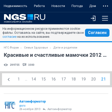
Недвижимость
Работа
Новости
Погода
Дом
На информационном ресурсе применяются cookie-
Согласен
файлы. Оставаясь на сайте, вы подтверждаете свое
согласие
на их использование.
НГС.Форум
Семья Здоровье
Дети и родители
Красивые и счастливые мамочки 2012 года (часть 22)
299755
1000
1
...
14
15
16
17
18
19
20
21
Автоинформатор
guru
26 ноября 2013
Автоинформатор