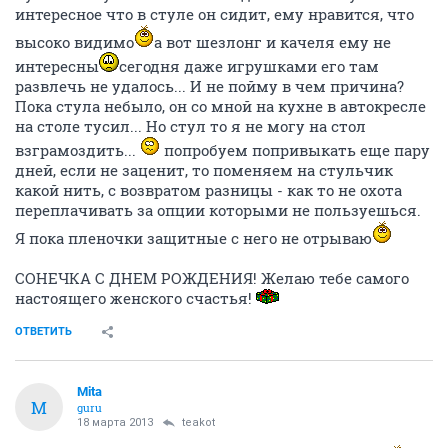
интересное что в стуле он сидит, ему нравится, что
высоко видимо
а вот шезлонг и качеля ему не
интересны
сегодня даже игрушками его там
развлечь не удалось... И не пойму в чем причина?
Пока стула небыло, он со мной на кухне в автокресле
на столе тусил... Но стул то я не могу на стол
взграмоздить...
попробуем попривыкать еще пару
дней, если не заценит, то поменяем на стульчик
какой нить, с возвратом разницы - как то не охота
переплачивать за опции которыми не пользуешься.
Я пока пленочки защитные с него не отрываю
СОНЕЧКА С ДНЕМ РОЖДЕНИЯ! Желаю тебе самого
настоящего женского счастья!
ОТВЕТИТЬ
Mita
M
guru
18 марта 2013
teakot