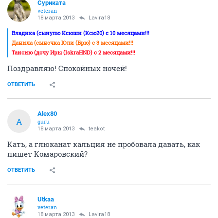
Суриката
veteran
18 марта 2013
Lavira18
Владика (сынулю Ксюши (Ксю20) с 10 месяцами!!!
Данила (сыночка Юли (Брю) с 3 месяцами!!!
Таисию (дочу Иры (IskraHND) с 2 месяцами!!!
Поздравляю! Спокойных ночей!
ОТВЕТИТЬ
Alex80
A
guru
18 марта 2013
teakot
Кать, а глюканат кальция не пробовала давать, как
пишет Комаровский?
ОТВЕТИТЬ
Utkaa
veteran
18 марта 2013
Lavira18