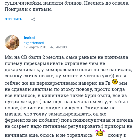
суши,чизкейки, напекли блинов. Наелись до отвала.
Поиграли с детьми.
ОТВЕТИТЬ
teakot
experienced
17 марта 2013
Alex80
Мы на СВ были 2 месяца, сама раньше не понимала
почему перекармливать страшнее чем не
докармливать, у комаровского понятно все написано,
ссылку скину позже, ну может и читала уже)) хотя
сейчас же не перекармливаем наверно на Гв
мы
не сдавали анализы по этому поводу, просто когда
все началось, в кишечнике такие бури были, все из
нутри же идет( нам пед. назначала смекту, т. к был
понос, фенистил, элидел и креон. Элиделом не
мазала, что толку замаскировывать, он же
ферментов не добавит) пока поджелудочная и печень
не созреет надо питанием регулировать:( прикорм не
начинала еще, боюсь и не тораплюсь
схожу к