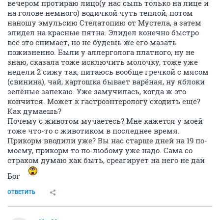
вечером протираю лицо(у нас сыпь только на лице и
на голове немного) водичкой чуть теплой, потом
наношу эмульсию Стелатопию от Мустела, а затем
элидел на красные пятна. Элидел конечно быстро
всё это снимает, но не будешь же его мазать
пожизненно. Были у аллерголога платного, ну не
знаю, сказала тоже исключить молочку, тоже уже
недели 2 сижу так, питаюсь вообще гречкой с мясом
(свинина), чай, картошка бывает варёная, ну яблоки
зелёные запекаю. Уже замучилась, когда ж это
кончится. Может к гастроэнтерологу сходить ещё?
Как думаешь?
Почему с животом мучаетесь? Мне кажется у моей
тоже что-то с животиком в последнее время.
Прикорм вводили уже? Вы нас старше дней на 19 по-
моему, прикорм то по-любому уже надо. Сама со
страхом думаю как быть, среагирует на него не дай
Бог
ОТВЕТИТЬ