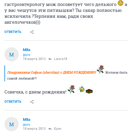
гастроэнтерологу мож посоветует чего дельного
а
у вас чешутся эти пятнышки? Ты сахар полностью
исключила ?Терпения нам, ради своих
ангелочечков)))
ОТВЕТИТЬ
Mita
M
guru
18 марта 2013
Lavira18
Поздравляем Софью (sheridan) с ДНЕМ РОЖДЕНИЯ!!!!
Желаем быть
самой любимой!!!
Сонечка, с днем рождения!
ОТВЕТИТЬ
Mita
M
guru
18 марта 2013
Брю