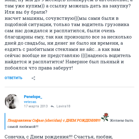
там уже купим)) а ссылку можешь дать на закупку?
Или вы бу брали?
насчет машины, сочувствую(((мы сами были в
подобной ситуации, только там водитель грузовика
сам нас дождался и расплатился, были очень
благодарны ему, так как произошло все за несколько
дней до свадьбы, ни денег не было ни времени, а
ездить с разбитыми стеклами не айс...а как вам
сейчас вообще не представляю ((((надеюсь водитель
найдется и расплатится! Наверное был пьяный и
побоялся что права заберут!
ОТВЕТИТЬ
Penelope_
veteran
17 марта 2013
Lavira18
Поздравляем Софью (sheridan) с ДНЕМ РОЖДЕНИЯ!!!!
Желаем быть
самой любимой!!!
Сонечка, с Днем рождения!!! Счастья, любви,