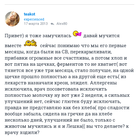
teakot
experienced
17 марта 2013
Alex80
Привет) я тоже замучилась
давай мучится
вместе
сейчас понимаю что мы его первые
месяцы, когда были на СВ, перекармливали,
прибавки огромные все счастливы, а потом хлоп и
вот пятна на щечках, ферментов то не хватает( вот
тянется все уже три месяца, стало получше, на одной
щечке прошло полностью а на другой еще есть( из
лекарств назначали креон, элидел. Аллергены
исключила, врач посоветовала исключить
полностью молочку ну вот уже 2 недели, а сильных
улучшений нет, сейчас глютен буду исключать,
правда не представляю как без хлеба( про сладости
вообще забыла, сидела на гречке да на хлебе
несколько дней, улучшений не было, только с
животом мучились и я и Лешка(( вы что делаете? к
врачу ходили?