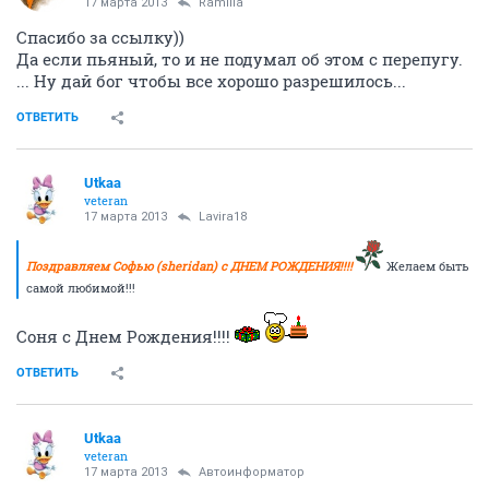
17 марта 2013
Ramilla
Спасибо за ссылку))
Да если пьяный, то и не подумал об этом с перепугу.
... Ну дай бог чтобы все хорошо разрешилось...
ОТВЕТИТЬ
Utkaa
veteran
17 марта 2013
Lavira18
Поздравляем Софью (sheridan) с ДНЕМ РОЖДЕНИЯ!!!!
Желаем быть
самой любимой!!!
Соня с Днем Рождения!!!!
ОТВЕТИТЬ
Utkaa
veteran
17 марта 2013
Автоинформатор