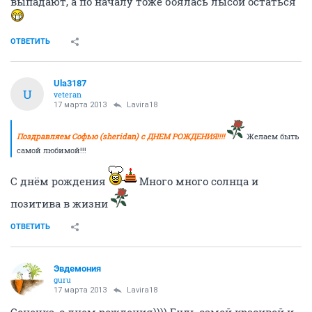
выпадают, а по началу тоже боялась лысой остаться
ОТВЕТИТЬ
Ula3187
U
veteran
17 марта 2013
Lavira18
Поздравляем Софью (sheridan) с ДНЕМ РОЖДЕНИЯ!!!!
Желаем быть
самой любимой!!!
С днём рождения
Много много солнца и
позитива в жизни
ОТВЕТИТЬ
Эвдемония
guru
17 марта 2013
Lavira18