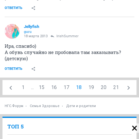
ОТВЕТИТЬ
Jellyfish
guru
18 марта 2013
IrishSummer
Ира, спасибо)
А обувь случайно не пробовала там заказывать?
(детскую)
ОТВЕТИТЬ
1
...
15
16
17
18
19
20
21
НГС.Форум
Семья Здоровье
Дети и родители
ТОП 5