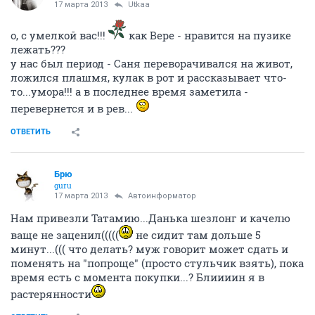
17 марта 2013
Utkaa
о, с умелкой вас!!!
как Вере - нравится на пузике
лежать???
у нас был период - Саня переворачивался на живот,
ложился плашмя, кулак в рот и рассказывает что-
то...умора!!! а в последнее время заметила -
перевернется и в рев...
ОТВЕТИТЬ
Брю
guru
17 марта 2013
Автоинформатор
Нам привезли Татамию...Данька шезлонг и качелю
ваще не заценил(((((
не сидит там дольше 5
минут...((( что делать? муж говорит может сдать и
поменять на "попроще" (просто стульчик взять), пока
время есть с момента покупки...? Блиииин я в
растерянности