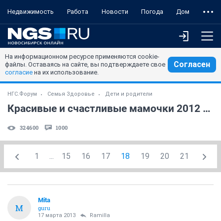
Недвижимость
Работа
Новости
Погода
Дом
На информационном ресурсе применяются cookie-
Согласен
файлы. Оставаясь на сайте, вы подтверждаете свое
согласие
на их использование.
НГС.Форум
Семья Здоровье
Дети и родители
Красивые и счастливые мамочки 2012 года (часть 10)
324600
1000
1
...
15
16
17
18
19
20
21
Mita
M
guru
17 марта 2013
Ramilla