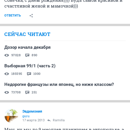
Сонечка, с днем рождения)))) Будь самой красивой и
счастливой женой и мамочкой)))
ОТВЕТИТЬ
СЕЙЧАС ЧИТАЮТ
Дозор начала декабря
97028
890
Выборная 99/1 (часть 2)
185595
1000
Недорогие французы или японец, но ниже классом?
73708
251
Эвдемония
guru
17 марта 2013
Ramilla
Маш, ну мы до 9 месяцев планируем в автолюльке, а