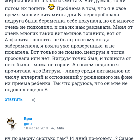
жирная кислота класса Омега-3. Вот думаю, то ли
потом их попить.
Проблема в том, что я в свое
время многие витамины для Б. перепробовала -
подруга была беременна, себе покупала, но ей многое
очень не подходило, и она их нам раздавала. Меня от
очень многих таких витаминов тошнило, вот от
Алфавита тошноты не было, поэтому когда
забеременела, я взяла уже проверенные, и не
пожалела. Вот только не помню, центрум я тогда
пробовала или нет. Витрум точно был, и тошнота от
него была - мама не горюй. А совсем недавно я
прочитала, что Витрум - лидер среди витаминов по
числу аллергий и осложнений у рожденного на фоне
их приема ребенка. Так что радуюсь, что он мне не
подошел еще до Б.
ОТВЕТИТЬ
Брю
guru
18 марта 2013
Mita
ну по закону сколько там? 14 дней по-моему...? Самое