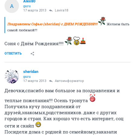
Alex80
A
guru
17 марта 2013
Lavira18
Поздравляем Софью (sheridan) с ДНЕМ РОЖДЕНИЯ!!!!
Желаем быть
самой любимой!!!
Соня с Днём Рождения!!!!
ОТВЕТИТЬ
sheridan
guru
17 марта 2013
Автоинформатор
Девочки,спасибо вам большое за поздравления и
теплые пожелания!!! Осень тронута
Получила кучу поздравлений от
друзей,знакомых,родственников..даже с других
городов и стран. Как хорошо что есть интернет, соц
сети и скайп
Посидели дома с родней по семейному,заказали