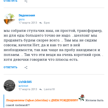
ОТВЕТИТЬ
Эвдемония
guru
17 марта 2013
Брю
мы собрали стульчик наш, он простой, трансформер,
но для еды большего точно не надо. ..шезлонг мы
продавать будем скорее всего. .. Там мы не сидим
совсем, качели Нет, да и как-то нет в ней
необходимости, так как чаще на пробу находимся и
ползаем. .. Так что эти вещи на очень короткий срок. .
хотя девочки говорили что плюсы есть.
ОТВЕТИТЬ
Uzhik585
activist
17 марта 2013
Lavira18
Поздравляем Софью (sheridan) с ДНЕМ РОЖДЕНИЯ!!!!
Желаем быть
самой любимой!!!