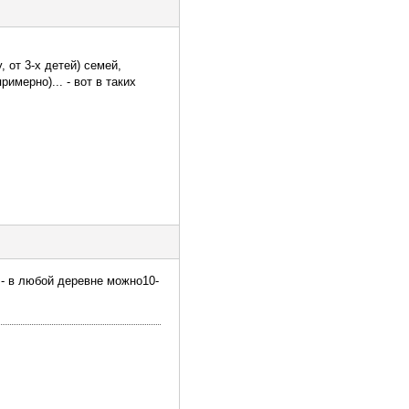
 от 3-х детей) семей,
римерно)... - вот в таких
к - в любой деревне можно10-