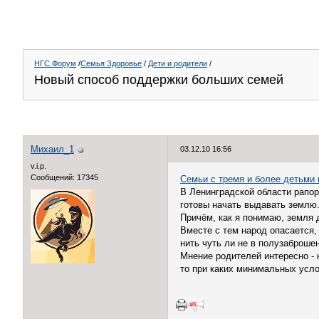
НГС.Форум
/
Семья Здоровье
/
Дети и родители
/
Новый способ поддержки больших семей
Михаил_1
03.12.10 16:56
v.i.p.
Сообщений: 17345
Семьи с тремя и более детьми 
В Ленинградской области рапорт
готовы начать выдавать землю
Причём, как я понимаю, земля 
Вместе с тем народ опасается,
нить чуть ли не в полузаброше
Мнение родителей интересно - 
то при каких минимальных услов