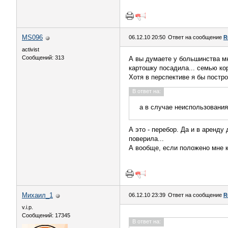
MS096
06.12.10 20:50
Ответ на сообщение
R
activist
Сообщений: 313
А вы думаете у большинства м
картошку посадила... семью кор
Хотя в перспективе я бы постро
В ответ на:
а в случае неиспользования 
А это - перебор. Да и в аренду
поверила...
А вообще, если положено мне к
Михаил_1
06.12.10 23:39
Ответ на сообщение
R
v.i.p.
Сообщений: 17345
В ответ на: