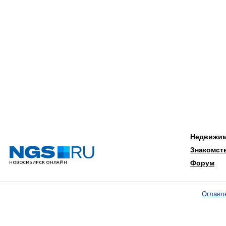
Недвижи
Знакомст
Форум
Оглавл