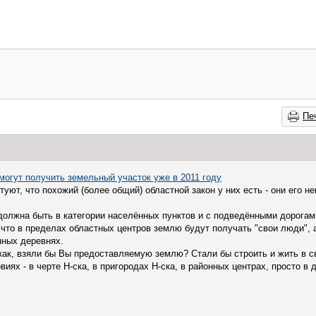
Пе
могут получить земельный участок уже в 2011 году
уют, что похожий (более общий) областной закон у них есть - они его не
.
должна быть в категории населённых пунктов и с подведёнными дорогам
 что в пределах областных центров землю будут получать "свои люди", а
нных деревнях.
как, взяли бы Вы предоставляемую землю? Стали бы строить и жить в с
иях - в черте Н-ска, в пригородах Н-ска, в районных центрах, просто в 