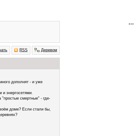
чать
RSS
Деревом
много дополнят - и уже
и и энергосетями.
 "простые смертные" - где-
воём доме? Если стали бы,
деревнях?