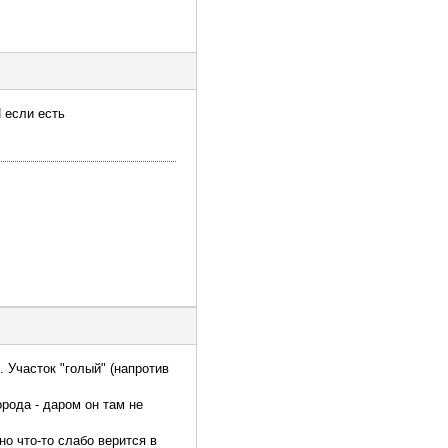
И если есть
 Участок "голый" (напротив
орода - даром он там не
но что-то слабо верится в