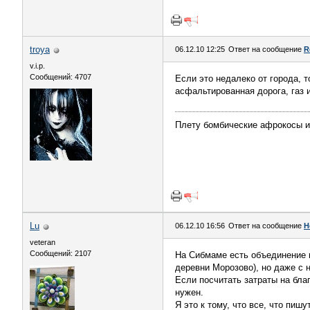
troya
06.12.10 12:25
Ответ на сообщение
R
v.i.p.
Сообщений: 4707
Если это недалеко от города, т
асфальтированная дорога, газ 
Плету бомбические афрокосы 
Lu
06.12.10 16:56
Ответ на сообщение
Н
veteran
Сообщений: 2107
На Сибмаме есть объединение м
деревни Морозово), но даже с 
Если посчитать затраты на благ
нужен.
Я это к тому, что все, что пиш