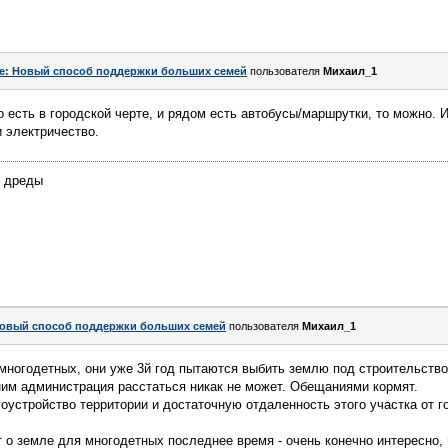
e: Новый способ поддержки больших семей
пользователя
Михаил_1
о есть в городской черте, и рядом есть автобусы/маршрутки, то можно. 
и электричество.
и дреды
овый способ поддержки больших семей
пользователя
Михаил_1
ногодетных, они уже 3й год пытаются выбить землю под строительство.
ним администрация расстаться никак не может. Обещаниями кормят.
оустройство территории и достаточную отдаленность этого участка от г
ут о земле для многодетных последнее время - очень конечно интересно, 