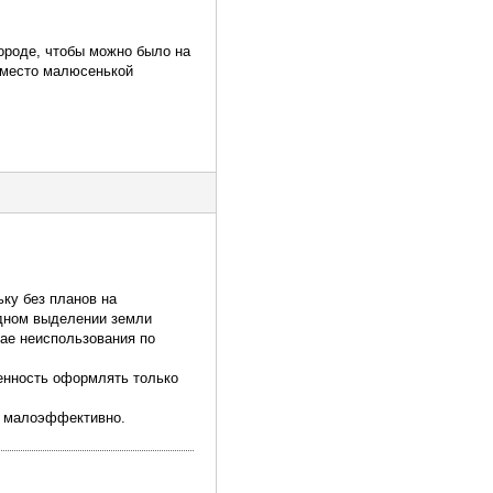
городе, чтобы можно было на
 вместо малюсенькой
ьку без планов на
здном выделении земли
чае неиспользования по
венность оформлять только
ей малоэффективно.