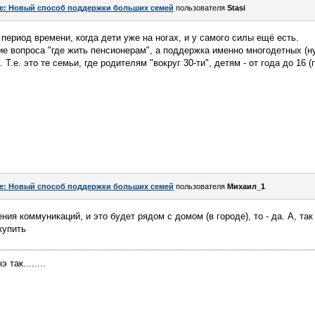
e: Новый способ поддержки больших семей
пользователя
Stasi
т период времени, когда дети уже на ногах, и у самого силы ещё есть.
ие вопроса "где жить пенсионерам", а поддержка именно многодетных (ну,
.е. это те семьи, где родителям "вокруг 30-ти", детям - от года до 16 (п
e: Новый способ поддержки больших семей
пользователя
Михаил_1
ия коммуникаций, и это будет рядом с домом (в городе), то - да. А, та
купить
 так........