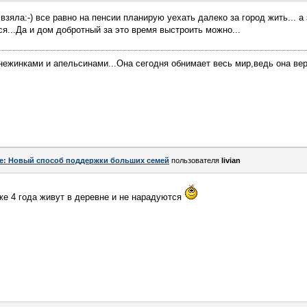
зяла:-) все равно на пенсии планирую уехать далеко за город жить... а 
я...Да и дом добротный за это время выстроить можно...
нежинками и апельсинами...Она сегодня обнимает весь мир,ведь она вери
e: Новый способ поддержки больших семей
пользователя
livian
же 4 года живут в деревне и не нарадуются