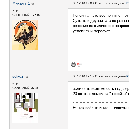
Михаил_1
06.12.10 12:03
Ответ на сообщение
R
v.i.p.
Сообщений: 17345
Пенсия... - это всё понятно. То
Суть-то в другом: это не решен
решение их жилищного вопроса. Т
условиях интересует.
selivan
06.12.10 12:15
Ответ на сообщение
R
v.i.p.
Сообщений: 3798
если есть возможность подведен
20 соток с домом за " копейки" 
Нэ так всё это было.... совсэм нэ