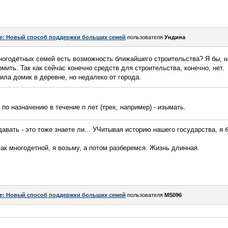
e: Новый способ поддержки больших семей
пользователя
Ундина
ногодетных семей есть возможность ближайшего строительства? Я бы, н
мить. Так как сейчас конечно средств для строительства, конечно, нет.
ила домик в деревне, но недалеко от города.
по назначению в течение n лет (трех, например) - изымать.
 давать - это тоже знаете ли... УЧитывая историю нашего государства, я 
ак многодетной, я возьму, а потом разберемся. Жизнь длинная.
e: Новый способ поддержки больших семей
пользователя
MS096