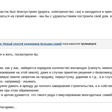
асток был благоустроен (дорога, электричество, газ) и находился в при
раться на своей машине - мы бы с удовольствием построили свой дом,
e: Новый способ поддержки больших семей
пользователя
тусялапуся
я и жить, посмотрели бы.
ом, как у вас, наберется изрядное количество желающих (хапнуть земел
роживание на этой земле), даже в случае принятия решения о безвозме
мую землю запретом на продажу, переуступку, дарение и т.д., а в слу
ех, например) - изымать.
ужно давать в аренду до полного завершения строительства, а в собст
няя при этом обременение.
о в целом думается, что такого рода стимулирование многодетных сем
лесарево...