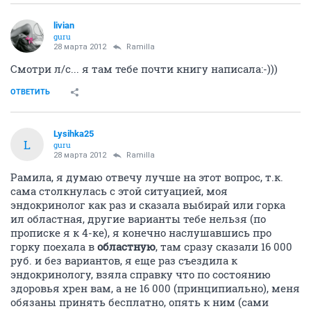
livian
guru
28 марта 2012
Ramilla
Смотри л/с... я там тебе почти книгу написала:-)))
ОТВЕТИТЬ
Lysihka25
L
guru
28 марта 2012
Ramilla
Рамила, я думаю отвечу лучше на этот вопрос, т.к.
сама столкнулась с этой ситуацией, моя
эндокринолог как раз и сказала выбирай или горка
ил областная, другие варианты тебе нельзя (по
прописке я к 4-ке), я конечно наслушавшись про
горку поехала в
областную
, там сразу сказали 16 000
руб. и без вариантов, я еще раз съездила к
эндокринологу, взяла справку что по состоянию
здоровья хрен вам, а не 16 000 (принципиально), меня
обязаны принять бесплатно, опять к ним (сами