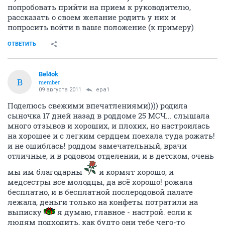
попробовать прийти на прием к руководителю,
рассказать о своем желание родить у них и
попросить войти в ваше положение (к примеру)
ОТВЕТИТЬ
Bel4ok
B
member
09 августа 2011
epa1
Поделюсь свежими впечатлениями)))) родила
сыночка 17 дней назад в роддоме 25 МСЧ... слышала
много отзывов и хороших, и плохих, но настроилась
на хорошее и с легким сердцем поехала туда рожать!
и не ошиблась! роддом замечательный, врачи
отличные, и в родовом отделении, и в детском, очень
мы им благодарны
и кормят хорошо, и
медсестры все молодцы, да всё хорошо! рожала
бесплатно, и в бесплатной послеродовой палате
лежала, деньги только на конфеты потратили на
выписку
я думаю, главное - настрой. если к
людям подходить, как будто они тебе чего-то