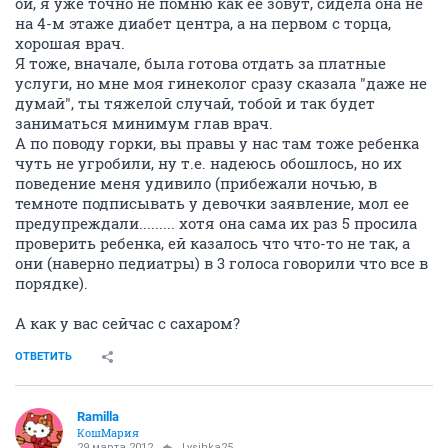
ой, я уже точно не помню как ее зовут, сидела она не
на 4-м этаже диабет центра, а на первом с торца,
хорошая врач.
Я тоже, вначале, была готова отдать за платные
услуги, но мне моя гинеколог сразу сказала "даже не
думай", ты тяжелой случай, тобой и так будет
заниматься минимум глав врач.
А по поводу горки, вы правы у нас там тоже ребенка
чуть не угробили, ну т.е. надеюсь обошлось, но их
поведение меня удивило (прибежали ночью, в
темноте подписывать у девочки заявление, мол ее
предупреждали......... хотя она сама их раз 5 просила
проверить ребенка, ей казалось что что-то не так, а
они (наверно педиатры) в 3 голоса говорили что все в
порядке).
А как у вас сейчас с сахаром?
ОТВЕТИТЬ
Ramilla
КошМария
29 марта 2012
Lysihka25