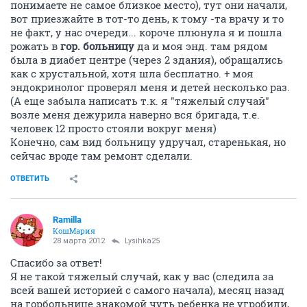
понимаете не самое близкое место), тут они начали,
вот приезжайте в тот-то день, к тому -та врачу и то
не факт, у нас очереди... короче плюнула я и пошла
рожать в
гор. больницу
да и моя энд. там рядом
была в диабет центре (через 2 здания), обращались
как с хрустальной, хотя шла бесплатно. + моя
эндокринолог проверял меня и детей несколько раз.
(А еще забыла написать т.к. я "тяжелый случай"
возле меня дежурила наверно вся бригада, т.е.
человек 12 просто стояли вокруг меня)
Конечно, сам вид больницу удручал, старенькая, но
сейчас вроде там ремонт сделали.
ОТВЕТИТЬ
Ramilla
КошМария
28 марта 2012
Lysihka25
Спасибо за ответ!
Я не такой тяжелый случай, как у вас (следила за
всей вашей историей с самого начала), месяц назад
на горбольнице знакомой чуть ребенка не угробили,