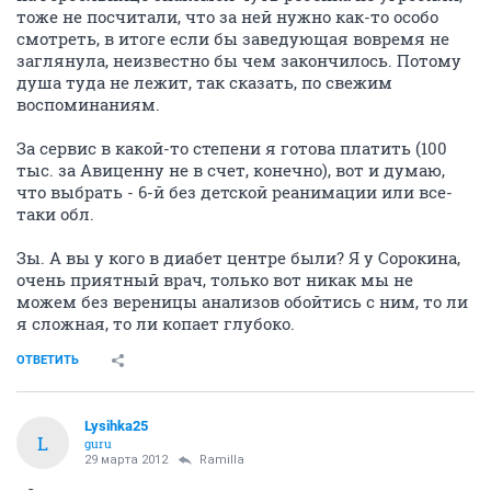
тоже не посчитали, что за ней нужно как-то особо
смотреть, в итоге если бы заведующая вовремя не
заглянула, неизвестно бы чем закончилось. Потому
душа туда не лежит, так сказать, по свежим
воспоминаниям.
За сервис в какой-то степени я готова платить (100
тыс. за Авиценну не в счет, конечно), вот и думаю,
что выбрать - 6-й без детской реанимации или все-
таки обл.
Зы. А вы у кого в диабет центре были? Я у Сорокина,
очень приятный врач, только вот никак мы не
можем без вереницы анализов обойтись с ним, то ли
я сложная, то ли копает глубоко.
ОТВЕТИТЬ
Lysihka25
L
guru
29 марта 2012
Ramilla