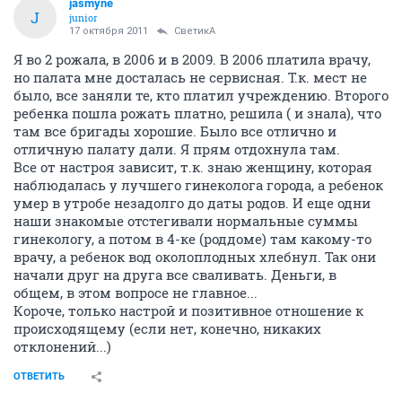
jasmyne
J
junior
17 октября 2011
СветикА
Я во 2 рожала, в 2006 и в 2009. В 2006 платила врачу,
но палата мне досталась не сервисная. Т.к. мест не
было, все заняли те, кто платил учреждению. Второго
ребенка пошла рожать платно, решила ( и знала), что
там все бригады хорошие. Было все отлично и
отличную палату дали. Я прям отдохнула там.
Все от настроя зависит, т.к. знаю женщину, которая
наблюдалась у лучшего гинеколога города, а ребенок
умер в утробе незадолго до даты родов. И еще одни
наши знакомые отстегивали нормальные суммы
гинекологу, а потом в 4-ке (роддоме) там какому-то
врачу, а ребенок вод околоплодных хлебнул. Так они
начали друг на друга все сваливать. Деньги, в
общем, в этом вопросе не главное...
Короче, только настрой и позитивное отношение к
происходящему (если нет, конечно, никаких
отклонений...)
ОТВЕТИТЬ