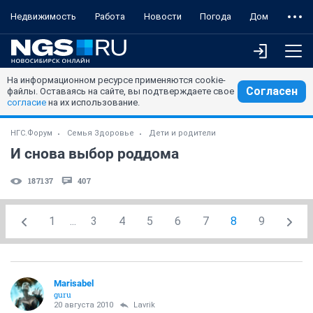
Недвижимость
Работа
Новости
Погода
Дом
На информационном ресурсе применяются cookie-
Согласен
файлы. Оставаясь на сайте, вы подтверждаете свое
согласие
на их использование.
НГС.Форум
Семья Здоровье
Дети и родители
И снова выбор роддома
187137
407
1
...
3
4
5
6
7
8
9
Marisabel
guru
20 августа 2010
Lavrik