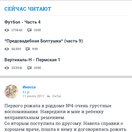
СЕЙЧАС ЧИТАЮТ
Футбол - Часть 4
175643
1005
*Предсвадебная Болтушка* (часть 9)
66390
999
Вертикаль-Н - Пермская 1
232941
1000
Инэсса
v.i.p.
11 июля 2011
ОкSи
Первого рожала в роддоме №4-очень грустные
воспоминания. Навредили и мне и ребенку
неправильным решением.
Со вторым поступила по другому. Навела справки о
хорошем враче, пошла к нему и договорилась рожать