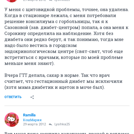
У меня с щитовидкой проблемы, точнее, она удалена.
Когда в стационаре лежала, с меня потребовали
решение консилиума с горбольницы, так я к
Сазоновой (зав. диабет-центром) попала, а она меня к
Сорокину определила на наблюдение. Хотя без
диабета они редко берут, я так понимаю, тогда мне
надо было вестись в городском
эндокринологическом центре (свят-свят, чтоб еще
встретиться с врачами, которые по моей проблеме
меньше меня знают).
Вчера ГТТ делала, сахар в норме. Так что врач
считает, что гестационный диабет мы исключили
(хотя мама диабетик и ацетон в моче был).
ОТВЕТИТЬ
Ramilla
КошМария
29 марта 2012
Lysihka25
Вот меня тоже смутила халатность врачей в роддоме