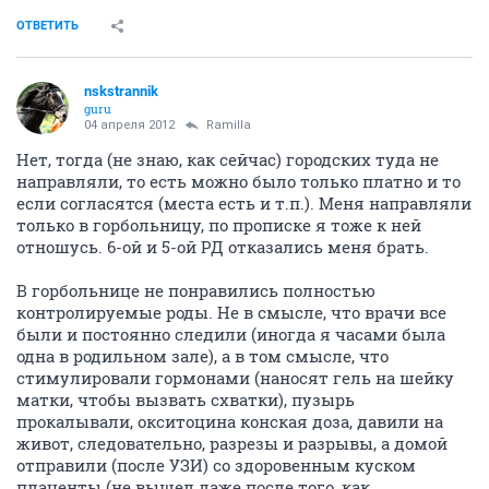
ОТВЕТИТЬ
nskstrannik
guru
04 апреля 2012
Ramilla
Нет, тогда (не знаю, как сейчас) городских туда не
направляли, то есть можно было только платно и то
если согласятся (места есть и т.п.). Меня направляли
только в горбольницу, по прописке я тоже к ней
отношусь. 6-ой и 5-ой РД отказались меня брать.
В горбольнице не понравились полностью
контролируемые роды. Не в смысле, что врачи все
были и постоянно следили (иногда я часами была
одна в родильном зале), а в том смысле, что
стимулировали гормонами (наносят гель на шейку
матки, чтобы вызвать схватки), пузырь
прокалывали, окситоцина конская доза, давили на
живот, следовательно, разрезы и разрывы, а домой
отправили (после УЗИ) со здоровенным куском
плаценты (не вышел даже после того, как