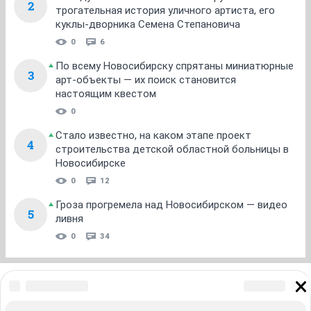
2
трогательная история уличного артиста, его
куклы-дворника Семена Степановича
0
6
По всему Новосибирску спрятаны миниатюрные
3
арт-объекты — их поиск становится
настоящим квестом
0
Стало известно, на каком этапе проект
4
строительства детской областной больницы в
Новосибирске
0
12
Гроза прогремела над Новосибирском — видео
5
ливня
0
34