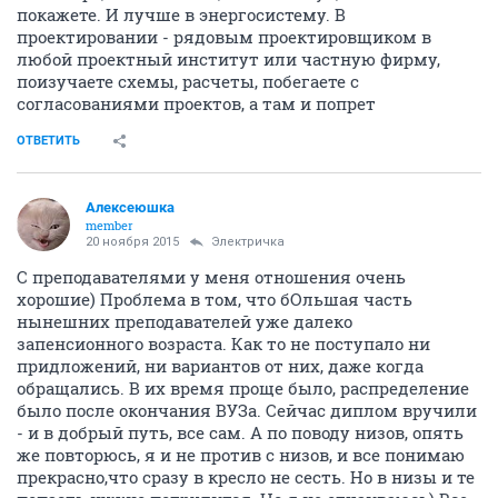
покажете. И лучше в энергосистему. В
проектировании - рядовым проектировщиком в
любой проектный институт или частную фирму,
поизучаете схемы, расчеты, побегаете с
согласованиями проектов, а там и попрет
ОТВЕТИТЬ
Алексеюшка
member
20 ноября 2015
Электричка
С преподавателями у меня отношения очень
хорошие) Проблема в том, что бОльшая часть
нынешних преподавателей уже далеко
запенсионного возраста. Как то не поступало ни
придложений, ни вариантов от них, даже когда
обращались. В их время проще было, распределение
было после окончания ВУЗа. Сейчас диплом вручили
- и в добрый путь, все сам. А по поводу низов, опять
же повторюсь, я и не против с низов, и все понимаю
прекрасно,что сразу в кресло не сесть. Но в низы и те