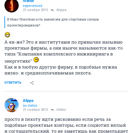
iViktor
experienced
21 ноября 2015
Alippa
В Ново-Локотках есть вакансии для стартовых спецов
проектировщиков?
А як-же? Это я институтами по привычке называю
проектные фирмы, а они нынче называются как-то
типа "Компания комплексного инжиниринга в
энергетике"
Как и в любую другую фирму, в подобные нужна
низко- и среднеоплачиваемая пехота.
ОТВЕТИТЬ
Alippa
no status
21 ноября 2015
iViktor
просто в пехоту идти рискованно если речь за
подобные проектные конторы, если социотип вялый
и соглашательский. то не заметишь как промелькнет