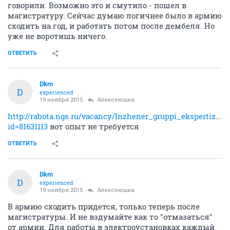
говорили. Возможно это и смутило - пошел в
магистратуру. Сейчас думаю логичнее было в армию
сходить на год, и работать потом после дембеля. Но
уже не воротишь ничего.
ОТВЕТИТЬ
Dkm
D
experienced
19 ноября 2015
Алексеюшка
http://rabota.ngs.ru/vacancy/Inzhener_gruppi_ekspertizi_p
id=81631113
вот опыт не требуется
ОТВЕТИТЬ
Dkm
D
experienced
19 ноября 2015
Алексеюшка
В армию сходить придется, только теперь после
магистратуры. И не вздумайте как то "отмазаться"
от армии. Для работы в электроустановках каждый