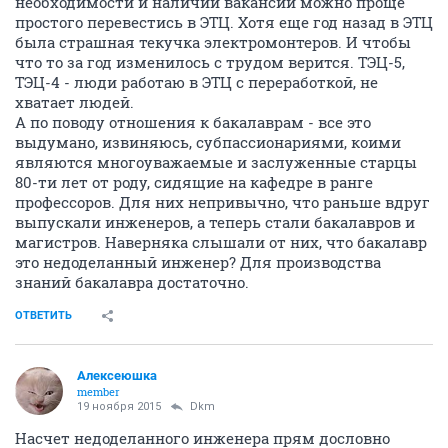
необходимости и наличии вакансий можно проще
простого перевестись в ЭТЦ. Хотя еще год назад в ЭТЦ
была страшная текучка электромонтеров. И чтобы
что то за год изменилось с трудом верится. ТЭЦ-5,
ТЭЦ-4 - люди работаю в ЭТЦ с переработкой, не
хватает людей.
А по поводу отношения к бакалаврам - все это
выдумано, извиняюсь, субпассионариями, коими
являются многоуважаемые и заслуженные старцы
80-ти лет от роду, сидящие на кафедре в ранге
профессоров. Для них непривычно, что раньше вдруг
выпускали инженеров, а теперь стали бакалавров и
магистров. Наверняка слышали от них, что бакалавр
это недоделанный инженер? Для производства
знаний бакалавра достаточно.
ОТВЕТИТЬ
Алексеюшка
member
19 ноября 2015
Dkm
Насчет недоделанного инженера прям дословно