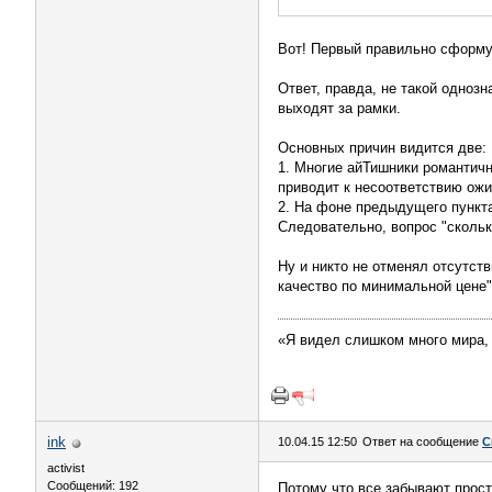
Вот! Первый правильно сформу
Ответ, правда, не такой одноз
выходят за рамки.
Основных причин видится две:
1. Многие айТишники романтичн
приводит к несоответствию ож
2. На фоне предыдущего пункта
Следовательно, вопрос "скольк
Ну и никто не отменял отсутст
качество по минимальной цене"
«Я видел слишком много мира,
ink
10.04.15 12:50
Ответ на сообщение
С
activist
Сообщений: 192
Потому что все забывают прост