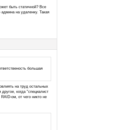
ожет быть статичной? Все
о админа на удаленку. Такая
 ответственость большая
повлиять на труд остальных
 другое, когда "специалист
RAID-ом, от чего никто не