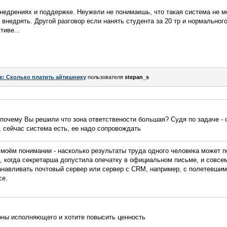
внедрениях и поддержке. Неужели не понимаешь, что такая система не м
 внедрять. Другой разговор если нанять студента за 20 тр и нормальног
тиве...
e: Сколько платить айтишнику
пользователя
stepan_s
 почему Вы решили что зона ответствености большая? Судя по задаче -
 сейчас система есть, ее надо сопровождать
 моём понимании - насколько результаты труда одного человека может 
, когда секретарша допустила опечатку в официальном письме, и совсем
танавливать почтовый сервер или сервер с CRM, например, с полетевшим 
се.
оны исполняющего и хотите повысить ценность