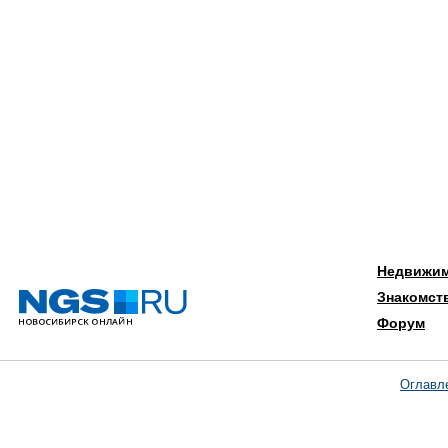
Недвижи
Знакомст
Форум
Оглавл