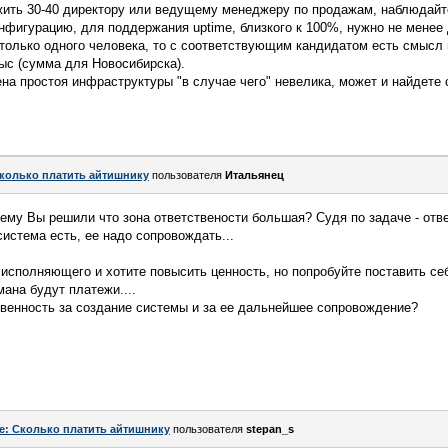
жить 30-40 директору или ведущему менеджеру по продажам, наблюдайте
фигурацию, для поддержания uptime, близкого к 100%, нужно не менее 
только одного человека, то с соответствующим кандидатом есть смысл
ыс (сумма для Новосибирска).
ена простоя инфраструктуры "в случае чего" невелика, может и найдете 
колько платить айтишнику
пользователя
Итальянец
чему Вы решили что зона ответствености большая? Судя по задаче - от
истема есть, ее надо сопровождать...
исполняющего и хотите повысить ценность, но попробуйте поставить се
ана будут платежи....
твенность за создание системы и за ее дальнейшее сопровождение?
e: Сколько платить айтишнику
пользователя
stepan_s