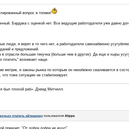
лированный вопрос в топике!
начный. Бардака с оценкой нет. Все ведущие работодатели уже давно дог
ые люди, и верят в то чего нет, а работодатели самозабвенно усугубля
иданий и предложений.
 в отрасли большая текучка (больше чем в других). Да еще и хыры усу
о платить" возникает чаще.
вие метрик, и законы рынка по которым он неизбежно сваливается в сос
, что тоже ситуацию не стабилизирует.
 я был плохой раб». Дэвид Митчелл.
колько платить айтишнику
пользователя
Alippa
ой принцип: "От добра добра не ищут".