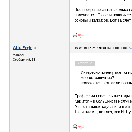
Все прекрасно знают сколько п
получается. С осени практическ
основы и капризов. Вот за сче
WhiteEagle
10.04.15 13:24
Ответ на сообщение
С
member
Сообщений: 33
В ответ на:
Интересно почему все топик
многостраничные?
получается в отрасли полны
Профессия новая, сытые годы н
Как итог - в большинстве случ
А в остальных случаях, затрат
Так и платят, на глаз, как ИТРу.