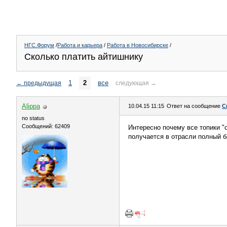
НГС.Форум
/
Работа и карьера
/
Работа в Новосибирске
/
Сколько платить айтишнику
1
2
все
←
предыдущая
следующая
→
Alippa
10.04.15 11:15
Ответ на сообщение
С
no status
Сообщений: 62409
Интересно почему все топики "
получается в отрасли полный б