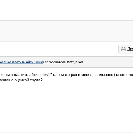
Пе
колько платить айтишнику
пользователя
staff_nikol
сколько платить айтишнику?" (а они же раз в месяц всплывают) многосл
ардак с оценкой труда?