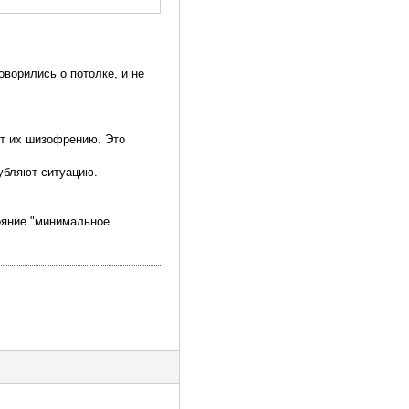
оворились о потолке, и не
ют их шизофрению. Это
губляют ситуацию.
тояние "минимальное