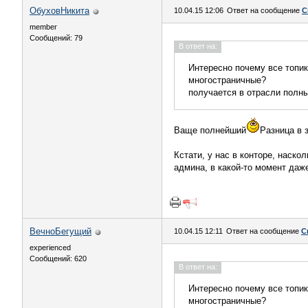
ОбуховНикита
10.04.15 12:06
Ответ на сообщение
С
member
Сообщений: 79
В ответ на:
Интересно почему все топик
многостраничные?
получается в отрасли полны
Ваще полнейший
Разница в 
Кстати, у нас в конторе, наско
админа, в какой-то момент даже
ВечноБегущий
10.04.15 12:11
Ответ на сообщение
С
experienced
Сообщений: 620
В ответ на:
Интересно почему все топик
многостраничные?