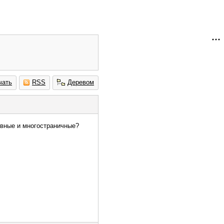
чать
RSS
Деревом
овные и многостраничные?