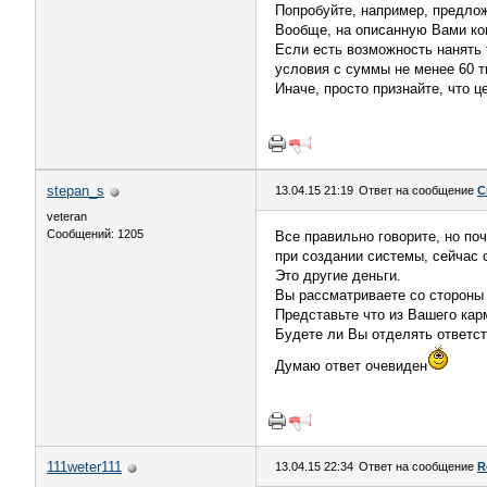
Попробуйте, например, предло
Вообще, на описанную Вами кон
Если есть возможность нанять 
условия с суммы не менее 60 т
Иначе, просто признайте, что ц
stepan_s
13.04.15 21:19
Ответ на сообщение
С
veteran
Сообщений: 1205
Все правильно говорите, но по
при создании системы, сейчас с
Это другие деньги.
Вы рассматриваете со стороны 
Представьте что из Вашего карм
Будете ли Вы отделять ответс
Думаю ответ очевиден
111weter111
13.04.15 22:34
Ответ на сообщение
R