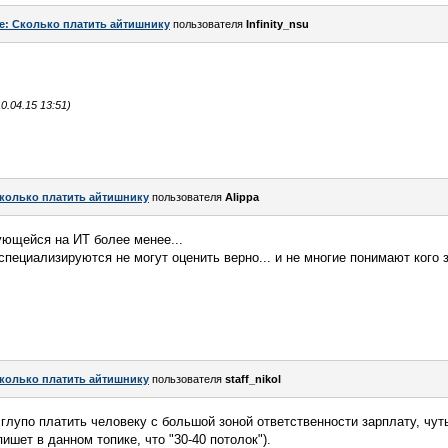
e: Сколько платить айтишнику
пользователя
Infinity_nsu
.04.15 13:51)
колько платить айтишнику
пользователя
Alippa
ующейся на ИТ более менее...
специализируются не могут оценить верно... и не многие понимают кого 
колько платить айтишнику
пользователя
staff_nikol
- глупо платить человеку с большой зоной ответственности зарплату, чу
пишет в данном топике, что "30-40 потолок").