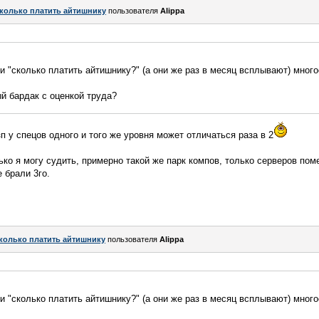
колько платить айтишнику
пользователя
Alippa
и "сколько платить айтишнику?" (а они же раз в месяц всплывают) мног
й бардак с оценкой труда?
зп у спецов одного и того же уровня может отличаться раза в 2
лько я могу судить, примерно такой же парк компов, только серверов пом
 брали 3го.
колько платить айтишнику
пользователя
Alippa
и "сколько платить айтишнику?" (а они же раз в месяц всплывают) мног