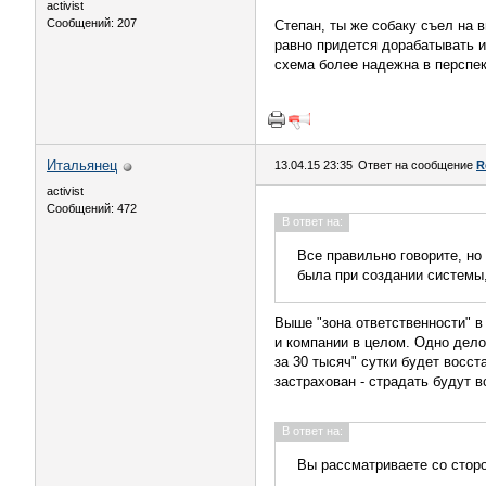
activist
Сообщений: 207
Степан, ты же собаку съел на 
равно придется дорабатывать и
схема более надежна в перспек
Итальянец
13.04.15 23:35
Ответ на сообщение
R
activist
Сообщений: 472
В ответ на:
Все правильно говорите, но
была при создании системы,
Выше "зона ответственности" в
и компании в целом. Одно дело
за 30 тысяч" сутки будет восс
застрахован - страдать будут в
В ответ на:
Вы рассматриваете со стор