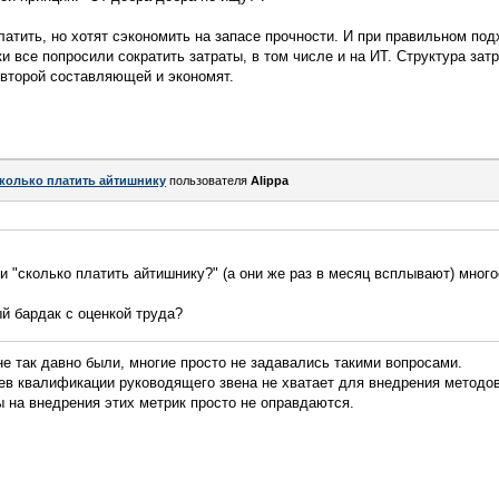
латить, но хотят сэкономить на запасе прочности. И при правильном под
и все попросили сократить затраты, в том числе и на ИТ. Структура зат
т второй составляющей и экономят.
колько платить айтишнику
пользователя
Alippa
и "сколько платить айтишнику?" (а они же раз в месяц всплывают) мног
й бардак с оценкой труда?
е так давно были, многие просто не задавались такими вопросами.
аев квалификации руководящего звена не хватает для внедрения методо
ы на внедрения этих метрик просто не оправдаются.