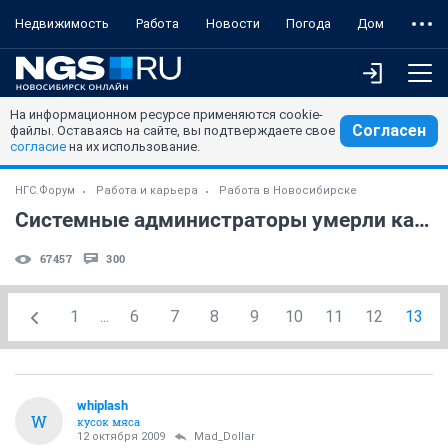
Недвижимость
Работа
Новости
Погода
Дом
На информационном ресурсе применяются cookie-
Согласен
файлы. Оставаясь на сайте, вы подтверждаете свое
согласие
на их использование.
НГС.Форум
Работа и карьера
Работа в Новосибирске
Системные администраторы умерли как класс?
67457
300
1
...
6
7
8
9
10
11
12
13
whiplash
W
кусок мяса
12 октября 2009
Mad_Dollar