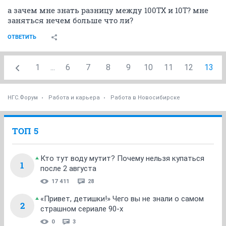
а зачем мне знать разницу между 100TX и 10T? мне
заняться нечем больше что ли?
ОТВЕТИТЬ
1
...
6
7
8
9
10
11
12
13
НГС.Форум
Работа и карьера
Работа в Новосибирске
ТОП 5
Кто тут воду мутит? Почему нельзя купаться
1
после 2 августа
17 411
28
«Привет, детишки!» Чего вы не знали о самом
2
страшном сериале 90-х
0
3