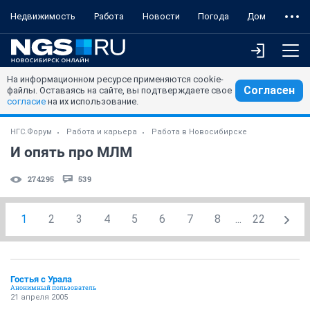
Недвижимость
Работа
Новости
Погода
Дом
На информационном ресурсе применяются cookie-
Согласен
файлы. Оставаясь на сайте, вы подтверждаете свое
согласие
на их использование.
НГС.Форум
Работа и карьера
Работа в Новосибирске
И опять про МЛМ
274295
539
1
2
3
4
5
6
7
8
...
22
Гостья с Урала
Анонимный пользователь
21 апреля 2005