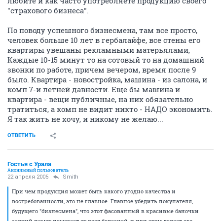
любите и как часто употребляете продукцию своего
"страхового бизнеса".
По поводу успешного бизнесмена, там все просто,
человек больше 10 лет в гербалайфе, все стены его
квартиры увешаны рекламными матерьялами,
Каждые 10-15 минут то на сотовый то на домашний
звонки по работе, причем вечером, время после 9
было. Квартира - новостройка, машина - из салона, и
комп 7-и летней давности. Еще бы машина и
квартира - вещи публичные, на них обязательно
тратиться, а комп не видит никто - НАДО экономить.
Я так жить не хочу, и никому не желаю...
ОТВЕТИТЬ
Гостья с Урала
Анонимный пользователь
22 апреля 2005
Smith
При чем продукция может быть какого угодно качества и
востребованности, это не главное. Главное убедить покупателя,
будущего "бизнесмена", что этот фасованный в красивые баночки
заячий помет помогает от всех болезней, и при этом делает его