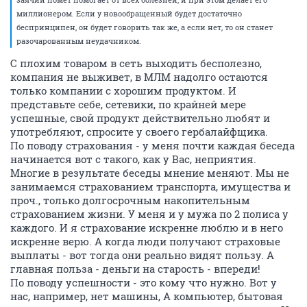
миллионером. Если у новообращенный будет достаточно
беспринципен, он будет говорить так же, а если нет, то он станет
разочарованным неудачником.
С плохим товаром в сеть выходить бесполезно,
компания не выживет, в МЛМ надолго остаются
только компании с хорошим продуктом. И
представьте себе, сетевики, по крайней мере
успешные, свой продукт действительно любят и
употребляют, спросите у своего гербалайфщика.
По поводу страхования - у меня почти каждая беседа
начинается вот с такого, как у Вас, неприятия.
Многие в результате беседы мнение меняют. Мы не
занимаемся страхованием транспорта, имущества и
проч., только долгосрочным накопительным
страхованием жизни. У меня и у мужа по 2 полиса у
каждого. И я страхование искренне люблю и в него
искренне верю. А когда люди получают страховые
выплаты - вот тогда они реально видят пользу. А
главная польза - деньги на старость - впереди!
По поводу успешности - это кому что нужно. Вот у
нас, например, нет машины, А компьютер, бытовая