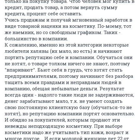
только на покупку товара. Чтоб человек мог купить в
кредит, продать товар, а потом вернуть сумму
кредита, процент себе оставить.
Учись продажам и получай мгновенный заработок в
виде товарной наценки на косметику. По-моему, тот
же наемник, но со свободным графиком. Таких -
большинство в компании.
К сожалению, именно из этой категории некоторые
любители халявы (их мало, но есть) и начинают
портить репутацию себе и компании. Обучаться они
не хотят, о товаре толком ничего не знают, поэтому
"впаривают". Бьют себя в грудь, что хотят стать
предпринимателями, поэтому начинают без разбора
тащить всеми правдами и неправдами людей в
компанию, обещая небывалые деньги. Результат
всегда один - надолго такие люди не задерживаются,
денег зарабатывают мало, т.к. не умеют создать
свою постоянную клиентскую базу (обучаться-то не
хотят), но репутацию компании портят основательно.
И обидно за покупателей, которым продают эти
невежды неподходящую косметику. При выборе
косметики надо же учитывать тип кожи, возраст и
многое другое... И если молодой женщине лет 22 от