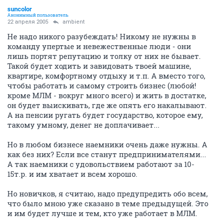
suncolor
Анонимный пользователь
22 апреля 2005
ambient
Не надо никого разубеждать! Никому не нужны в
команду упертые и невежественные люди - они
лишь портят репутацию и толку от них не бывает.
Такой будет ходить и завидовать твоей машине,
квартире, комфортному отдыху и т.п. А вместо того,
чтобы работать и самому строить бизнес (любой!
кроме МЛМ - вокруг много всего) и жить в достатке,
он будет выискивать, где же опять его накалывают.
А на пенсии ругать будет государство, которое ему,
такому умному, денег не доплачивает...
Но в любом бизнесе наемники очень даже нужны. А
как без них? Если все станут предпринимателями...
А так наемники с удовольствием работают за 10-
15т.р. и им хватает и всем хорошо.
Но новичков, я считаю, надо предупредить обо всем,
что было мною уже сказано в теме предыдущей. Это
и им будет лучше и тем, кто уже работает в МЛМ.