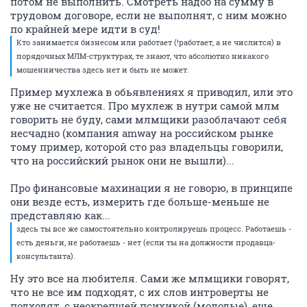
потом не выполнить. Смотреть надоо на сумму в
трудовом договоре, если не выполнят, с ним можно
по крайней мере идти в суд!
Кто занимается бизнесом или работает (!работает, а не числится) в
порядочных МЛМ-структурах, те знают, что абсолютно никакого
мошенничества здесь нет и быть не может.
Пример мухлежа в обьявлениях я приводил, или это
уже не считается. Про мухлеж в нутри самой млм
говорить не буду, сами млмщики разоблачают себя
несчадно (компания amway на российском рынке
тому пример, которой сто раз владельцы говорили,
что на российский рынок они не вышли)...
Про финансовые махинации я не говорю, в принципе
они везде есть, измерить где больше-меньше не
представляю как...
здесь ты все же самостоятельно контролируешь процесс. Работаешь -
есть деньги, не работаешь - нет (если ты на должности продавца-
консультанта).
Ну это все на любителя. Сами же млмщики говорят,
что не все им подходят, с их слов интроверты не
подходят, с неокрепщей психикой (молодые), еще