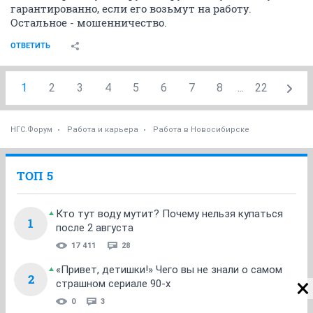
гарантированно, если его возьмут на работу.
Остальное - мошенничество.
ОТВЕТИТЬ
1
2
3
4
5
6
7
8
...
22
НГС.Форум
Работа и карьера
Работа в Новосибирске
ТОП 5
Кто тут воду мутит? Почему нельзя купаться
1
после 2 августа
17 411
28
«Привет, детишки!» Чего вы не знали о самом
2
страшном сериале 90-х
0
3