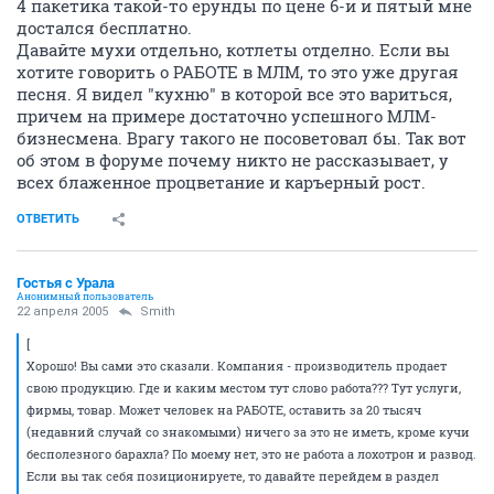
4 пакетика такой-то ерунды по цене 6-и и пятый мне
достался бесплатно.
Давайте мухи отдельно, котлеты отделно. Если вы
хотите говорить о РАБОТЕ в МЛМ, то это уже другая
песня. Я видел "кухню" в которой все это вариться,
причем на примере достаточно успешного МЛМ-
бизнесмена. Врагу такого не посоветовал бы. Так вот
об этом в форуме почему никто не рассказывает, у
всех блаженное процветание и каръерный рост.
ОТВЕТИТЬ
Гостья с Урала
Анонимный пользователь
22 апреля 2005
Smith
[
Хорошо! Вы сами это сказали. Компания - производитель продает
свою продукцию. Где и каким местом тут слово работа??? Тут услуги,
фирмы, товар. Может человек на РАБОТЕ, оставить за 20 тысяч
(недавний случай со знакомыми) ничего за это не иметь, кроме кучи
бесполезного барахла? По моему нет, это не работа а лохотрон и развод.
Если вы так себя позиционируете, то давайте перейдем в раздел