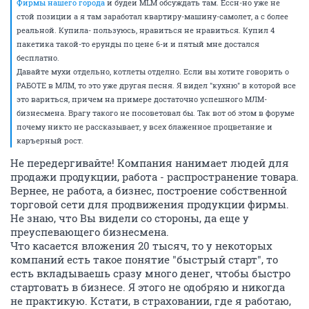
Фирмы нашего города
и будеи MLM обсуждать там. Ессн-но уже не
стой позиции а я там заработал квартиру-машину-самолет, а с более
реальной. Купила- пользуюсь, нравиться не нравиться. Купил 4
пакетика такой-то ерунды по цене 6-и и пятый мне достался
бесплатно.
Давайте мухи отдельно, котлеты отделно. Если вы хотите говорить о
РАБОТЕ в МЛМ, то это уже другая песня. Я видел "кухню" в которой все
это вариться, причем на примере достаточно успешного МЛМ-
бизнесмена. Врагу такого не посоветовал бы. Так вот об этом в форуме
почему никто не рассказывает, у всех блаженное процветание и
каръерный рост.
Не передергивайте! Компания нанимает людей для
продажи продукции, работа - распространение товара.
Вернее, не работа, а бизнес, построение собственной
торговой сети для продвижения продукции фирмы.
Не знаю, что Вы видели со стороны, да еще у
преуспевающего бизнесмена.
Что касается вложения 20 тысяч, то у некоторых
компаний есть такое понятие "быстрый старт", то
есть вкладываешь сразу много денег, чтобы быстро
стартовать в бизнесе. Я этого не одобряю и никогда
не практикую. Кстати, в страховании, где я работаю,