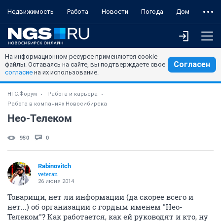
Недвижимость
Работа
Новости
Погода
Дом
На информационном ресурсе применяются cookie-
Согласен
файлы. Оставаясь на сайте, вы подтверждаете свое
согласие
на их использование.
НГС.Форум
Работа и карьера
Работа в компаниях Новосибирска
Нео-Телеком
950
0
Rabinovitch
veteran
26 июня 2014
Товарищи, нет ли информации (да скорее всего и
нет...) об организации с гордым именем "Нео-
Телеком"? Как работается, как ей руководят и кто, ну