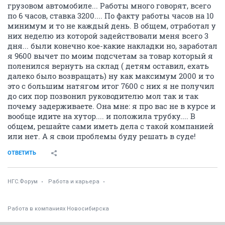
грузовом автомобиле... Работы много говорят, всего
по 6 часов, ставка 3200.... По факту работы часов на 10
минимум и то не каждый день. В общем, отработал у
них неделю из которой задействовали меня всего 3
дня... были конечно кое-какие накладки но, заработал
я 9600 вычет по моим подсчетам за товар который я
поленился вернуть на склад ( детям оставил, ехать
далеко было возвращать) ну как максимум 2000 и то
это с большим натягом итог 7600 с них я не получил
до сих пор позвонил руководителю мол так и так
почему задерживаете. Она мне: я про вас не в курсе и
вообще идите на хутор.... и положила трубку.... В
общем, решайте сами иметь дела с такой компанией
или нет. А я свои проблемы буду решать в суде!
ОТВЕТИТЬ
НГС.Форум
Работа и карьера
Работа в компаниях Новосибирска