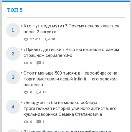
ТОП 5
Кто тут воду мутит? Почему нельзя купаться
1
после 2 августа
17 411
28
«Привет, детишки!» Чего вы не знали о самом
2
страшном сериале 90-х
0
3
Стоит меньше 500 тысяч: в Новосибирске на
3
торги выставили серый Infiniti — его заложил
владелец
0
13
«Выйду хотя бы на молоко соберу»:
4
трогательная история уличного артиста, его
куклы-дворника Семена Степановича
0
6