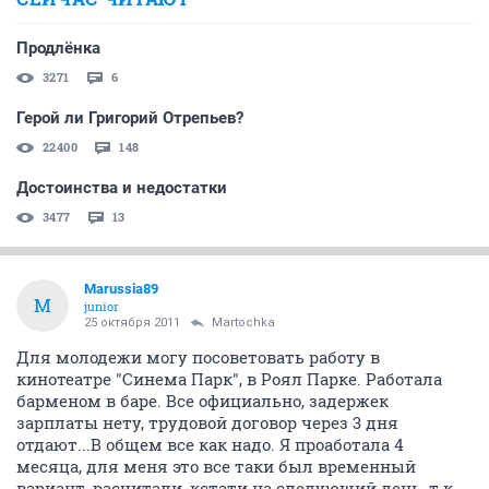
Продлёнка
3271
6
Герой ли Григорий Отрепьев?
22400
148
Достоинства и недостатки
3477
13
Marussia89
M
junior
25 октября 2011
Martochka
Для молодежи могу посоветовать работу в
кинотеатре "Синема Парк", в Роял Парке. Работала
барменом в баре. Все официально, задержек
зарплаты нету, трудовой договор через 3 дня
отдают...В общем все как надо. Я проаботала 4
месяца, для меня это все таки был временный
вариант, расчитали, кстати на следующий день, т.к