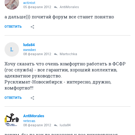
activist
05 февраля 2012
AntiMorales
а дальше))) почитай форум все станет понятно
ОТВЕТИТЬ
luda84
L
member
08 февраля 2012
Martochka
Хочу сказать что очень комфортно работать в ФСФР
(гос служба) - все гарантии, хороший коллектив,
адекватное руководство.
Русклимат-Новосибирск - интересно, дружно,
комфортно!!!
ОТВЕТИТЬ
AntiMorales
veteran
08 февраля 2012
luda84
верим, бы ла как то вакансия у вас руководящая,