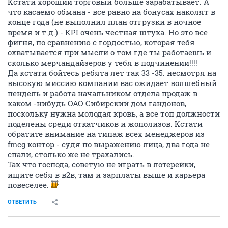
Кстати хороший торговый больше зарабатывает. А
что касаемо обмана - все равно на бонусах наколят в
конце года (не выполнил план отгрузки в ночное
время и т.д.) - KPI очень честная штука. Но это все
фигня, по сравнению с гордостью, которая тебя
охватывается при мысли о том где ты работаешь и
сколько мерчандайзеров у тебя в подчинении!!!!
Да кстати бойтесь ребята лет так 33 -35. несмотря на
высокую миссию компании вас ожидает волшебный
пендель и работа начальником отдела продаж в
каком -нибудь ОАО Сибирский дом гандонов,
поскольку нужна молодая кровь, а все топ должности
поделены среди откатчиков и жополизов. Кстати
обратите внимание на типаж всех менеджеров из
fmcg контор - судя по выражению лица, два года не
спали, столько же не трахались.
Так что господа, советую не играть в лотерейки,
ищите себя в в2в, там и зарплаты выше и карьера
повеселее.
ОТВЕТИТЬ