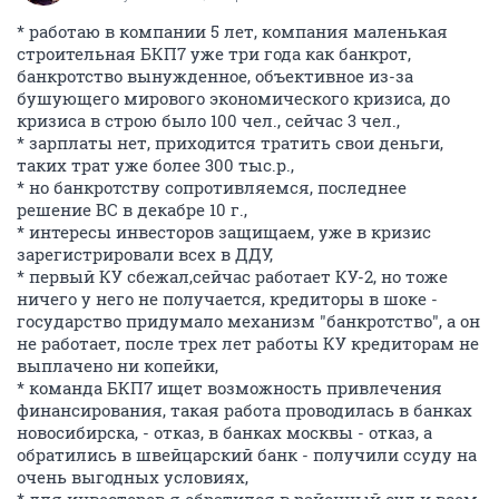
* работаю в компании 5 лет, компания маленькая
строительная БКП7 уже три года как банкрот,
банкротство вынужденное, объективное из-за
бушующего мирового экономического кризиса, до
кризиса в строю было 100 чел., сейчас 3 чел.,
* зарплаты нет, приходится тратить свои деньги,
таких трат уже более 300 тыс.р.,
* но банкротству сопротивляемся, последнее
решение ВС в декабре 10 г.,
* интересы инвесторов защищаем, уже в кризис
зарегистрировали всех в ДДУ,
* первый КУ сбежал,сейчас работает КУ-2, но тоже
ничего у него не получается, кредиторы в шоке -
государство придумало механизм "банкротство", а он
не работает, после трех лет работы КУ кредиторам не
выплачено ни копейки,
* команда БКП7 ищет возможность привлечения
финансирования, такая работа проводилась в банках
новосибирска, - отказ, в банках москвы - отказ, а
обратились в швейцарский банк - получили ссуду на
очень выгодных условиях,
* для инвесторов я обратился в районный суд и всем