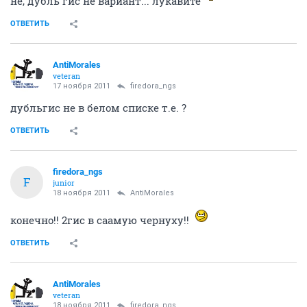
не, дубль гис не вариант... лукавите
ОТВЕТИТЬ
AntiMorales
veteran
17 ноября 2011
firedora_ngs
дубльгис не в белом списке т.е. ?
ОТВЕТИТЬ
firedora_ngs
F
junior
18 ноября 2011
AntiMorales
конечно!! 2гис в саамую чернуху!!
ОТВЕТИТЬ
AntiMorales
veteran
18 ноября 2011
firedora_ngs