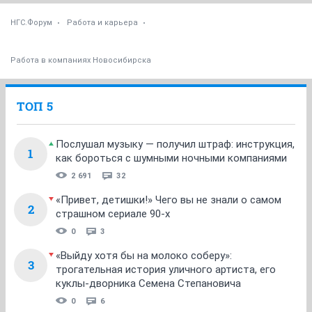
НГС.Форум
Работа и карьера
Работа в компаниях Новосибирска
ТОП 5
Послушал музыку — получил штраф: инструкция,
1
как бороться с шумными ночными компаниями
2 691
32
«Привет, детишки!» Чего вы не знали о самом
2
страшном сериале 90-х
0
3
«Выйду хотя бы на молоко соберу»:
3
трогательная история уличного артиста, его
куклы-дворника Семена Степановича
0
6