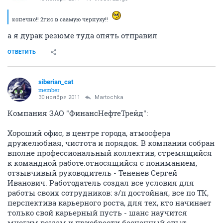
конечно!! 2гис в саамую чернуху!!
а я дурак резюме туда опять отправил
ОТВЕТИТЬ
siberian_cat
member
30 ноября 2011
Martochka
Компания ЗАО "ФинансНефтеТрейд":
Хороший офис, в центре города, атмосфера
дружелюбная, чистота и порядок. В компании собран
вполне профессиональный коллектив, стремящийся
к командной работе.относящийся с пониманием,
отзывчивый руководитель - Тененев Сергей
Иванович. Работодатель создал все условия для
работы своих сотрудников: з/п достойная, все по ТК,
перспектива карьерного роста, для тех, кто начинает
только свой карьерный пусть - шанс научится
многим вещам и приобрести бесценный опыт.