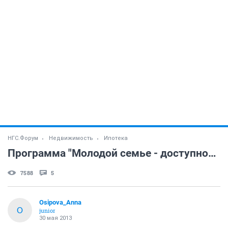
НГС.Форум
Недвижимость
Ипотека
Программа "Молодой семье - доступное жилье"
7588
5
Osipova_Anna
O
junior
30 мая 2013