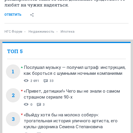
любят на чужих надеяться.
ОТВЕТИТЬ
НГС.Форум
Недвижимость
Ипотека
ТОП 5
Послушал музыку — получил штраф: инструкция,
1
как бороться с шумными ночными компаниями
2 691
33
«Привет, детишки!» Чего вы не знали о самом
2
страшном сериале 90-х
0
3
«Выйду хотя бы на молоко соберу»:
3
трогательная история уличного артиста, его
куклы-дворника Семена Степановича