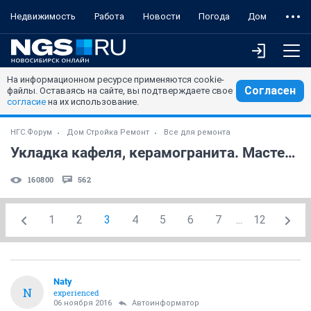
Недвижимость
Работа
Новости
Погода
Дом
На информационном ресурсе применяются cookie-
Согласен
файлы. Оставаясь на сайте, вы подтверждаете свое
согласие
на их использование.
НГС.Форум
Дом Стройка Ремонт
Все для ремонта
Укладка кафеля, керамогранита. Мастера. Вопросы. Расценки. (часть 3)
160800
562
1
2
3
4
5
6
7
...
12
Naty
N
experienced
06 ноября 2016
Автоинформатор