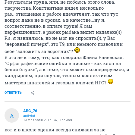
Результаты труда, или, не побоюсь этого слова,
творчества, Константина видел несколько
раз...отношение к работе впечатляет, так что тут
вопрос даже не в сроках, а в качестве...ну и,
соответственно, в оплате труда! Я сам
перфекционист, а рыбак рыбака видит издалека)))
P.s. я извиняюсь, но не мог не спросить))), у Вас
"неровный почерк", это Т9, или немного позволили
себе "заложить за воротник"?
Я это не к тому, что, как говорила Фаина Раневская,
"Орфографические ошибки в письме - как клоп на
белой блузке", а к теме, что может скооперируемся, и
килдырнём, при случае, тесным коллективом
мастеров шпателей и газовых ключей НГС?
ОТВЕТИТЬ
ABC_76
A
activist
13 февраля 2017
Толмач
вот и в школе оценки всегда снижали за не