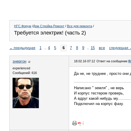
НГС.Форум
/
Дом Стройка Ремонт
/
Все для ремонта
/
Требуется электрик! (часть 2)
1
..
4
5
6
7
8
9
..
15
все
←
предыдущая
следующая
энергон
18.02.16 07:12
Ответ на сообщение
R
experienced
Сообщений: 616
Да не, не труднее , просто он
Написано " земля" , не верь
И корпус тестером проверь,
А вдруг какой нибудь му..........
Подключил на корпус фазу.