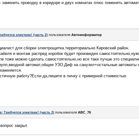
- заменить проводку в коридоре и двух комнатах плюс поменять автоматы
ребуется электрик! (часть 2)
пользователя
Автоинформатор
циалист для сборки электрощитка.территориально Кировский район.
кабеля и монтаж распред коробок будет произведен самостоятельно,нуж
пе тоже можно сделать самостоятельно,но все таки лучше это специали
групп,вводной автомат,общее УЗО,Диф на санузел+остальные автоматы 
поменяется.
астичную работу?Если да,пишите в личку с примерной стоимостью
e: Требуется электрик! (часть 2)
пользователя
ABC_76
вопрос закрыт.