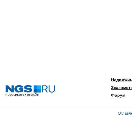
Недвижи
Знакомст
Форум
Оглавл