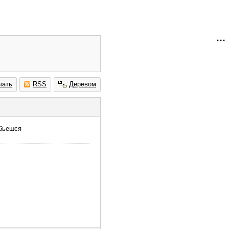
чать
RSS
Деревом
обьешся