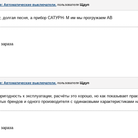
e: Автоматические выключатели.
пользователя
Щдуп
у, долгая песня, а прибор САТУРН- М им мы прогружаем АВ
. зараза
e: Автоматические выключатели.
пользователя
Щдуп
пригодность к эксплуатации, расчёты это хорошо, но как показывает пра
тых брендов и одного производителя с одинаковыми характеристиками н
. зараза