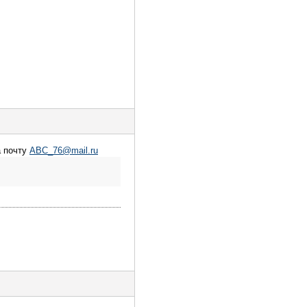
а почту
ABC_76@mail.ru