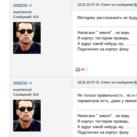
энергон
18.02.16 07:19
Ответ на сообщение
R
experienced
Сообщений: 616
Методику рассказывать не буд
Написано " земля" , не верь
И корпус тестером проверь,
А вдруг какой нибудь му..........
Подключил на корпус фазу.
энергон
18.02.16 07:31
Ответ на сообщение
R
experienced
Сообщений: 616
Не только правильность , но и 
параметров есть, даже у имени
Написано " земля" , не верь
И корпус тестером проверь,
А вдруг какой нибудь му..........
Подключил на корпус фазу.