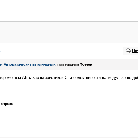
→
Пе
e: Автоматические выключатели.
пользователя
Фрезер
и дороже чем АВ с характеристикой С, а селективности на модульке не д
. зараза