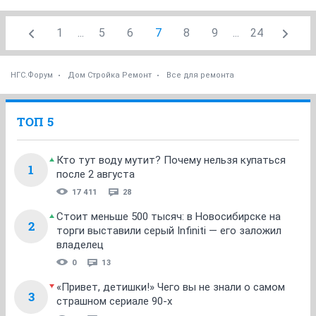
1
...
5
6
7
8
9
...
24
НГС.Форум
Дом Стройка Ремонт
Все для ремонта
ТОП 5
Кто тут воду мутит? Почему нельзя купаться
1
после 2 августа
17 411
28
Стоит меньше 500 тысяч: в Новосибирске на
2
торги выставили серый Infiniti — его заложил
владелец
0
13
«Привет, детишки!» Чего вы не знали о самом
3
страшном сериале 90-х