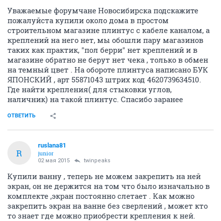
Уважаемые форумчане Новосибирска подскажите
пожалуйста купили около дома в простом
строительном магазине плинтус с кабеле каналом, а
креплений на него нет, мы обошли пару магазинов
таких как практик, "пол берри" нет креплений и в
магазине обратно не берут нет чека , только в обмен
на темный цвет . На обороте плинтуса написано БУК
ЯПОНСКИЙ , арт 55871043 штрих код 4620739634510.
Где найти крепления( для стыковки углов,
наличник) на такой плинтус. Спасибо заранее
ОТВЕТИТЬ
ruslana81
R
junior
02 мая 2015
twinpeaks
Купили ванну , теперь не можем закрепить на ней
экран, он не держится на том что было изначально в
комплекте ,экран постоянно слетает . Как можно
закрепить экран на ванне без сверлений , может кто
то знает где можно приобрести крепления к ней.