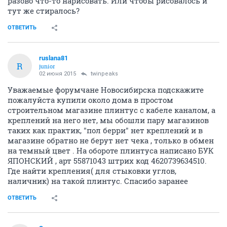
разово что-то нарисовать. Или чтобы рисовалось и
тут же стиралось?
ОТВЕТИТЬ
ruslana81
R
junior
02 июня 2015
twinpeaks
Уважаемые форумчане Новосибирска подскажите
пожалуйста купили около дома в простом
строительном магазине плинтус с кабеле каналом, а
креплений на него нет, мы обошли пару магазинов
таких как практик, "пол берри" нет креплений и в
магазине обратно не берут нет чека , только в обмен
на темный цвет . На обороте плинтуса написано БУК
ЯПОНСКИЙ , арт 55871043 штрих код 4620739634510.
Где найти крепления( для стыковки углов,
наличник) на такой плинтус. Спасибо заранее
ОТВЕТИТЬ