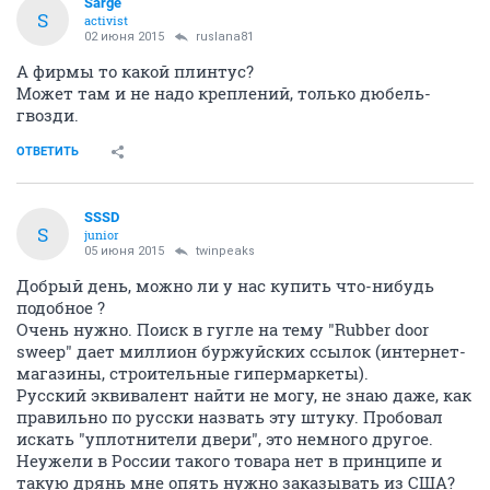
Sarge
S
activist
02 июня 2015
ruslana81
А фирмы то какой плинтус?
Может там и не надо креплений, только дюбель-
гвозди.
ОТВЕТИТЬ
SSSD
S
junior
05 июня 2015
twinpeaks
Добрый день, можно ли у нас купить что-нибудь
подобное ?
Очень нужно. Поиск в гугле на тему "Rubber door
sweep" дает миллион буржуйских ссылок (интернет-
магазины, строительные гипермаркеты).
Русский эквивалент найти не могу, не знаю даже, как
правильно по русски назвать эту штуку. Пробовал
искать "уплотнители двери", это немного другое.
Неужели в России такого товара нет в принципе и
такую дрянь мне опять нужно заказывать из США?