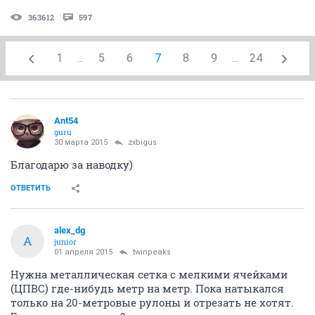
363612
597
1
...
5
6
7
8
9
...
24
Ant54
guru
30 марта 2015
zxbigus
Благодарю за наводку)
ОТВЕТИТЬ
alex_dg
A
junior
01 апреля 2015
twinpeaks
Нужна металлическая сетка с мелкими ячейками
(ЦПВС) где-нибудь метр на метр. Пока натыкался
только на 20-метровые рулоны и отрезать не хотят.