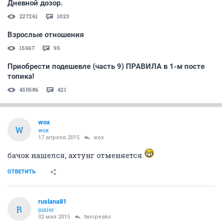
Дневной дозор.
227261
1023
Взрослые отношения
15667
95
Приобрести подешевле (часть 9) ПРАВИЛА в 1-м посте
топика!
450586
421
wox
W
wox
17 апреля 2015
wox
бачок нашелся, ахтунг отменяется
ОТВЕТИТЬ
ruslana81
R
junior
02 мая 2015
twinpeaks