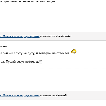
ить красивое решение тупиковых задач
e: Может кто знает, где купить.
пользователя
bestmaster
отает.
ак они -ни слуху не духу, и телефон не отвечает.
тах. Пущай везут побольше)))
e: Может кто знает, где купить.
пользователя
Konst5