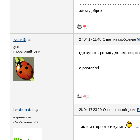
злой добряк
Konst5
27.04.17 11:48
Ответ на сообщение
М
guru
Сообщений: 2479
где купить ролик для плиткоре
а posteriori
bestmaster
28.04.17 23:20
Ответ на сообщение
R
experienced
Сообщений: 730
так в интернете и купить
Нап