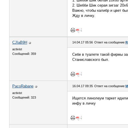
1. Шебби Шик белая 20х60 артик
2. Шебби Шик серая зигзаг 20х60
Важно, чтобы калибр и цвет был
Жду в личку.
CJIaB9H
14.04.17 05:56
Ответ на сообщение
R
activist
Сообщений: 359
Себе в туалете такой фирмы з
Станиславского был.
PacoRabane
16.04.17 09:35
Ответ на сообщение
М
activist
Сообщений: 323
Ищется линолеум таркет идилия
инфу в личку