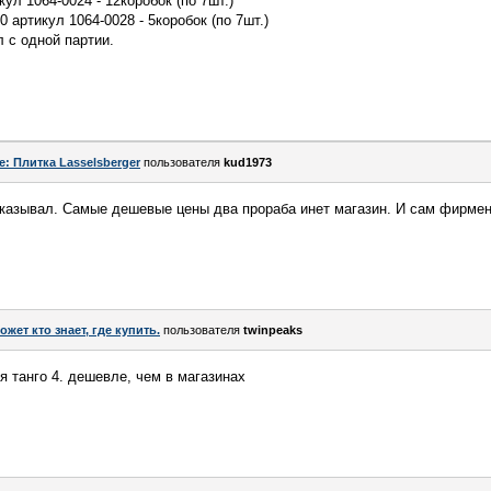
ул 1064-0024 - 12коробок (по 7шт.)
 артикул 1064-0028 - 5коробок (по 7шт.)
 с одной партии.
e: Плитка Lasselsberger
пользователя
kud1973
аказывал. Самые дешевые цены два прораба инет магазин. И сам фирме
ожет кто знает, где купить.
пользователя
twinpeaks
 танго 4. дешевле, чем в магазинах