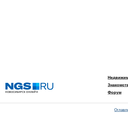
Недвижи
Знакомст
Форум
Оглавл