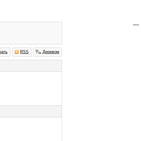
чать
RSS
Деревом