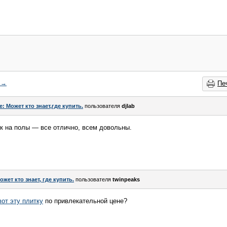
→
Пе
e: Может кто знает,где купить.
пользователя
djlab
к на полы — все отлично, всем довольны.
ожет кто знает, где купить.
пользователя
twinpeaks
вот эту плитку
по привлекательной цене?