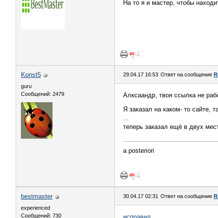
На то я и мастер, чтобы наход
Konst5
29.04.17 16:53
Ответ на сообщение
R
guru
Сообщений: 2479
Алксаандр, твоя ссылка не раб
Я заказал на каком- то сайте, т
...
теперь заказал ещё в двух мес
а posteriori
bestmaster
30.04.17 02:31
Ответ на сообщение
R
experienced
Сообщений: 730
исправил