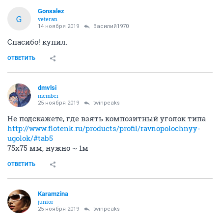
Gonsalez
G
veteran
14 ноября 2019
Василий1970
Спасибо! купил.
ОТВЕТИТЬ
dmvlsi
member
25 ноября 2019
twinpeaks
Не подскажете, где взять композитный уголок типа
http://www.flotenk.ru/products/profil/ravnopolochnyy-
ugolok/#tab5
75х75 мм, нужно ~ 1м
ОТВЕТИТЬ
Karamzina
junior
25 ноября 2019
twinpeaks