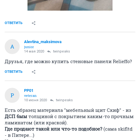
ОТВЕТИТЬ
Alevtina_maksimova
A
junior
14 мая 2020
twinpeaks
Друзья, где можно купить стеновые панели Relieffo?
ОТВЕТИТЬ
PP01
P
veteran
10 июня 2020
twinpeaks
Есть образец материала "мебельный щит Скиф" - из
ДСП 6мм
толщиной с покрытием каким-то прочным
ламинатом (или краской).
Где продают такой или что-то подобное?
(сама skifltd
- в Питере...)