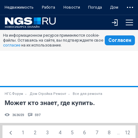
Недвижимость
Работа
Новости
Погода
Дом
На информационном ресурсе применяются cookie-
Согласен
файлы. Оставаясь на сайте, вы подтверждаете свое
согласие
на их использование.
НГС.Форум
Дом Стройка Ремонт
Все для ремонта
Может кто знает, где купить.
363659
597
1
2
3
4
5
6
7
8
...
12