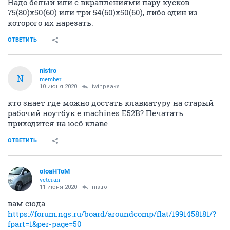
Надо белый или с вкраплениями пару кусков
75(80)х50(60) или три 54(60)х50(60), либо один из
которого их нарезать.
ОТВЕТИТЬ
nistro
N
member
10 июня 2020
twinpeaks
кто знает где можно достать клавиатуру на старый
рабочий ноутбук e machines E52B? Печатать
приходится на юсб клаве
ОТВЕТИТЬ
oIoaHToM
veteran
11 июня 2020
nistro
вам сюда
https://forum.ngs.ru/board/aroundcomp/flat/1991458181/?
fpart=1&per-page=50