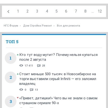
1
2
3
4
5
6
7
8
...
12
НГС.Форум
Дом Стройка Ремонт
Все для ремонта
ТОП 5
Кто тут воду мутит? Почему нельзя купаться
1
после 2 августа
17 411
28
Стоит меньше 500 тысяч: в Новосибирске на
2
торги выставили серый Infiniti — его заложил
владелец
0
13
«Привет, детишки!» Чего вы не знали о самом
3
страшном сериале 90-х