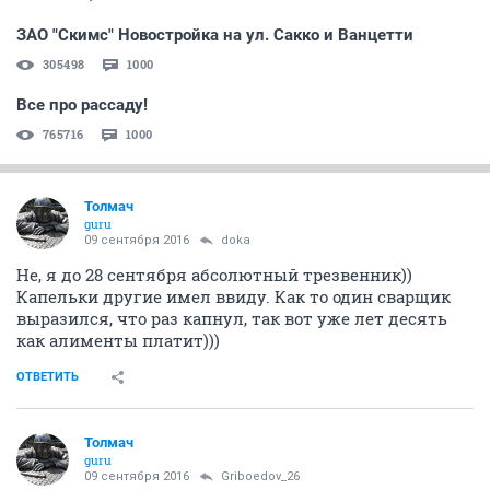
ЗАО "Скимс" Новостройка на ул. Сакко и Ванцетти
305498
1000
Все про рассаду!
765716
1000
Толмач
guru
09 сентября 2016
doka
Не, я до 28 сентября абсолютный трезвенник))
Капельки другие имел ввиду. Как то один сварщик
выразился, что раз капнул, так вот уже лет десять
как алименты платит)))
ОТВЕТИТЬ
Толмач
guru
09 сентября 2016
Griboedov_26