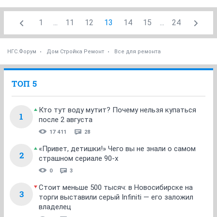
1
...
11
12
13
14
15
...
24
НГС.Форум
Дом Стройка Ремонт
Все для ремонта
ТОП 5
Кто тут воду мутит? Почему нельзя купаться
1
после 2 августа
17 411
28
«Привет, детишки!» Чего вы не знали о самом
2
страшном сериале 90-х
0
3
Стоит меньше 500 тысяч: в Новосибирске на
3
торги выставили серый Infiniti — его заложил
владелец