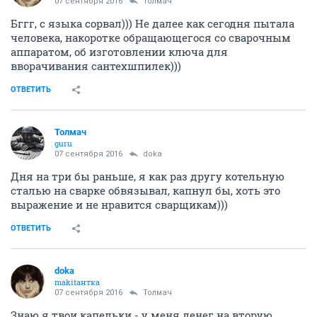
07 сентября 2016
Толмач
Бггг, с языка сорвал))) Не далее как сегодня пытала
человека, накоротке обращающегося со сварочным
аппаратом, об изготовлении ключа для
вворачивания сантехшпилек)))
ОТВЕТИТЬ
Толмач
guru
07 сентября 2016
doka
Дня на три бы раньше, я как раз другу котельную
сталью на сварке обвязывал, капнул бы, хоть это
выражение и не нравится сварщикам)))
ОТВЕТИТЬ
doka
makitaнтка
07 сентября 2016
Толмач
Знаю я твои капельки - у меня денег на вторую