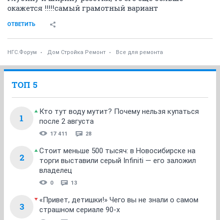
окажется !!!!!самый грамотный вариант
ОТВЕТИТЬ
НГС.Форум
Дом Стройка Ремонт
Все для ремонта
ТОП 5
Кто тут воду мутит? Почему нельзя купаться
1
после 2 августа
17 411
28
Стоит меньше 500 тысяч: в Новосибирске на
2
торги выставили серый Infiniti — его заложил
владелец
0
13
«Привет, детишки!» Чего вы не знали о самом
3
страшном сериале 90-х