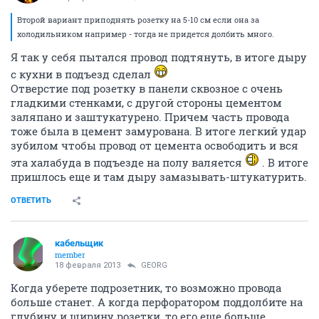
Второй вариант приподнять розетку на 5-10 см если она за
холодильником например - тогда не придется долбить много.
Я так у себя пытался провод подтянуть, в итоге дыру
с кухни в подъезд сделал
Отверстие под розетку в панели сквозное с очень
гладкими стенками, с другой стороны цементом
заляпано и заштукатурено. Причем часть провода
тоже была в цемент замурована. В итоге легкий удар
зубилом чтобы провод от цемента освободить и вся
эта халабуда в подъезде на полу валяется
. В итоге
пришлось еще и там дыру замазывать-штукатурить.
ОТВЕТИТЬ
кабельщик
member
18 февраля 2013
GEORG
Когда уберете подрозетник, то возможно провода
больше станет. А когда перфоратором поддолбите на
глубину и ширину розетки, то его еще больше