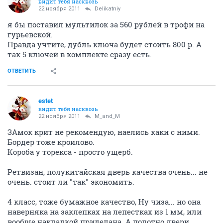
видит тебя насквозь
22 ноября 2011
Delikatniy
я бы поставил мультилок за 560 рублей в трофи на
гурьевской.
Правда учтите, дубль ключа будет стоить 800 р. А
так 5 ключей в комплекте сразу есть.
ОТВЕТИТЬ
estet
видит тебя насквозь
22 ноября 2011
M_and_M
ЗАмок крит не рекомендую, наелись каки с ними.
Бордер тоже кроилово.
Короба у торекса - просто ущерб.
Ретвизан, полукитайская дверь качества очень... не
очень. стоит ли "так" экономить.
4 класс, тоже бумажное качество, Ну чиза... но она
наверняка на заклепках на лепестках из 1 мм, или
вообще накладкой приделана. А полотно двери,