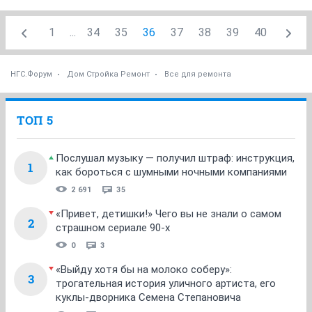
1
...
34
35
36
37
38
39
40
НГС.Форум
Дом Стройка Ремонт
Все для ремонта
ТОП 5
Послушал музыку — получил штраф: инструкция,
1
как бороться с шумными ночными компаниями
2 691
35
«Привет, детишки!» Чего вы не знали о самом
2
страшном сериале 90-х
0
3
«Выйду хотя бы на молоко соберу»:
3
трогательная история уличного артиста, его
куклы-дворника Семена Степановича