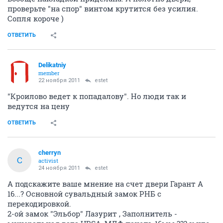
проверьте "на спор" винтом крутится без усилия.
Сопля короче )
ОТВЕТИТЬ
Delikatniy
member
22 ноября 2011
estet
"Кроилово ведет к попадалову". Но люди так и
ведутся на цену
ОТВЕТИТЬ
cherryn
C
activist
24 ноября 2011
estet
А подскажите ваше мнение на счет двери Гарант А
16...? Основной сувальдный замок РНБ с
перекодировкой.
2-ой замок "Эльбор" Лазурит , Заполнитель -