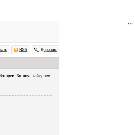
чать
RSS
Деревом
батареи. Затянул гайку все