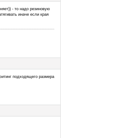
яет)) - то надо резиновую
атягивать иначе если края
 фитинг подходящего размера