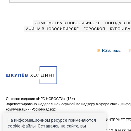
ЗНАКОМСТВА В НОВОСИБИРСКЕ
ПОГОДА В 
АФИША В НОВОСИБИРСКЕ
ГОРОСКОП
КУРСЫ ВА
RSS: темы
Сетевое издание «НГС.НОВОСТИ» (18+)
Зарегистрировано Федеральной службой по надзору в сфере связи, инф
коммуникаций (Роскомнадзор)
Свидетельство о регистрации СМИ ЭЛ № ФС 77—84683
На информационном ресурсе применяются
Учредитель: Общество с ограниченной ответственностью «ИНТЕРНЕТ 
Главный редактор: Громкова Елена Александровна
cookie-файлы. Оставаясь на сайте, вы
Адрес редакции: 630099, Россия, Новосибирск, ул. Ленина, д. 12, 6 этаж, те