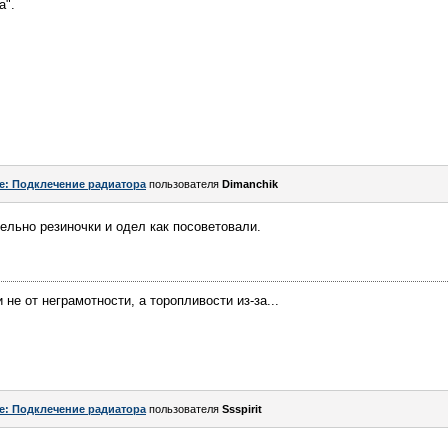
а".
e: Подклечение радиатора
пользователя
Dimanchik
ельно резиночки и одел как посоветовали.
не от неграмотности, а торопливости из-за...
e: Подклечение радиатора
пользователя
Ssspirit