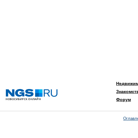
Недвижи
Знакомст
Форум
Оглавл