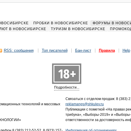
НОВОСИБИРСКЕ
ПРОБКИ В НОВОСИБИРСКЕ
ФОРУМЫ В НОВОС
ЛЮТ В НОВОСИБИРСКЕ
ТУРИЗМ В НОВОСИБИРСКЕ
ПРОМОКО
RSS: сообщения
Топ писателей
Бан-лист
Правила
Help
Подробности...
Связаться с отделом продаж: 8 (383) 21
ормационных технологий и массовых
reklamangs@shkulev.ru
Публикации с пометкой «На правах ре
трибуна», «Выборы-2019» и «Выборы-
ТЕХНОЛОГИИ»
ответственности за достоверность и
лефон 8 (383) 212-52-52, 8 (923) 157-
Информация об ограничениях