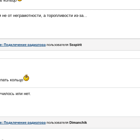
ть кольцо
не от неграмотности, а торопливости из-за...
e: Подклечение радиатора
пользователя
Ssspirit
упать кольцо
чилось или нет.
e: Подклечение радиатора
пользователя
Dimanchik