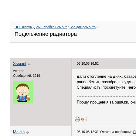
НГС.Форум
/
Дом Стройка Ремонт
/
Все для ремонта
/
Подклечение радиатора
Ssspirit
03.10.08 16:52
veteran
Сообщений: 1219
дали отопление на днях, батар
ранво бежит, разобрал - судя п
Специалисты посоветуйте, чего
Прошу прощения за ошибки, они 
Malish
06.10.08 12:31
Ответ на сообщение
П