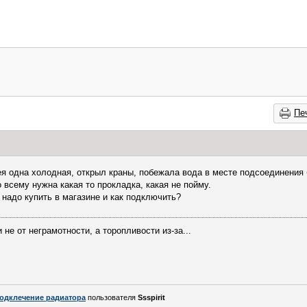
Пе
ея одна холодная, открыл краны, побежала вода в месте подсоединения 
о всему нужна какая то прокладка, какая не пойму.
 надо купить в магазине и как подключить?
не от неграмотности, а торопливости из-за...
одклечение радиатора
пользователя
Ssspirit