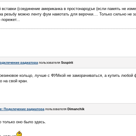
 вставки (соединение американка в простонародъе (если память не измен
на резьбу можно ленту фум намотать для верочки.... Только сильно не з
 порежет...
одклечение радиатора
пользователя
Ssspirit
резиновое кольцо, лучше с ФУМкой не заморачиваться, а купить любой
о на свой кран.
e: Подклечение радиатора
пользователя
Dimanchik
 только оно было здесь.