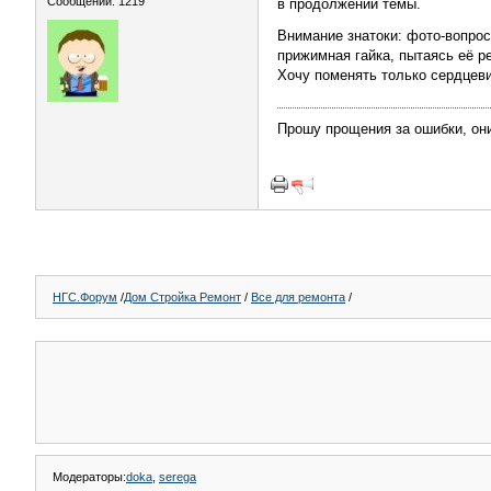
Сообщений: 1219
в продолжении темы.
Внимание знатоки: фото-вопро
прижимная гайка, пытаясь её р
Хочу поменять только сердцеви
Прошу прощения за ошибки, они 
НГС.Форум
/
Дом Стройка Ремонт
/
Все для ремонта
/
Модераторы:
doka
,
serega