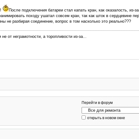
с!
После подключения батареи стал капать кран, как оказалость, из-з
еанимировать походу ушатал совсем кран, так как шток в сердцевине пер
ны не разбирая соединение, вопрос в том насколько это реально???
не от неграмотности, а торопливости из-за...
Перейти в форум
открыть в новом окне