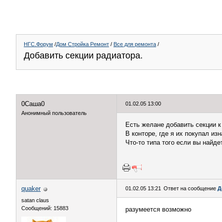
НГС.Форум
/
Дом Стройка Ремонт
/
Все для ремонта
/
Добавить секции радиатора.
0Саша0
01.02.05 13:00
Анонимный пользователь
Есть желане добавить секции 
В конторе, где я их покупал из
Что-то типа того если вы найдете
quaker
01.02.05 13:21
Ответ на сообщение
Д
satan claus
Сообщений: 15883
разумеется возможно