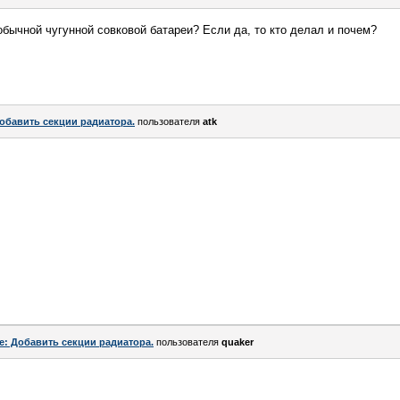
обычной чугунной совковой батареи? Если да, то кто делал и почем?
обавить секции радиатора.
пользователя
atk
e: Добавить секции радиатора.
пользователя
quaker