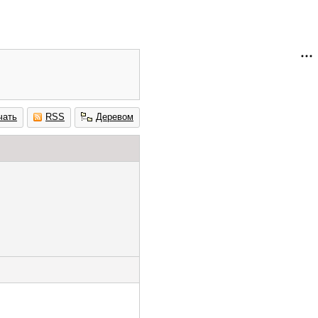
чать
RSS
Деревом