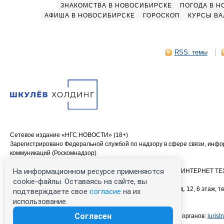
ЗНАКОМСТВА В НОВОСИБИРСКЕ
ПОГОДА В 
АФИША В НОВОСИБИРСКЕ
ГОРОСКОП
КУРСЫ ВА
RSS: темы
Сетевое издание «НГС.НОВОСТИ» (18+)
Зарегистрировано Федеральной службой по надзору в сфере связи, инф
коммуникаций (Роскомнадзор)
Свидетельство о регистрации СМИ ЭЛ № ФС 77—84683
На информационном ресурсе применяются
Учредитель: Общество с ограниченной ответственностью «ИНТЕРНЕТ 
Главный редактор: Громкова Елена Александровна
cookie-файлы. Оставаясь на сайте, вы
Адрес редакции: 630099, Россия, Новосибирск, ул. Ленина, д. 12, 6 этаж, те
подтверждаете свое
согласие
на их
00-00 (круглосуточно)
использование.
Электронный адрес редакции:
ngs@shkulev.ru
Согласен
Контактные данные для Роскомнадзора и государственных органов:
juris