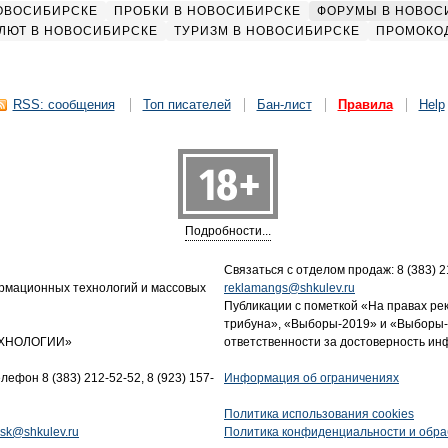
НОВОСИБИРСКЕ
ПРОБКИ В НОВОСИБИРСКЕ
ФОРУМЫ В НОВОС
ЛЮТ В НОВОСИБИРСКЕ
ТУРИЗМ В НОВОСИБИРСКЕ
ПРОМОКО
RSS: сообщения
Топ писателей
Бан-лист
Правила
Help
Подробности...
Связаться с отделом продаж: 8 (383) 21
ормационных технологий и массовых
reklamangs@shkulev.ru
Публикации с пометкой «На правах ре
трибуна», «Выборы-2019» и «Выборы-
ТЕХНОЛОГИИ»
ответственности за достоверность и
лефон 8 (383) 212-52-52, 8 (923) 157-
Информация об ограничениях
Политика использования cookies
tnsk@shkulev.ru
Политика конфиденциальности и обра