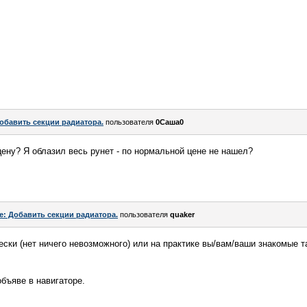
обавить секции радиатора.
пользователя
0Саша0
цену? Я облазил весь рунет - по нормальной цене не нашел?
e: Добавить секции радиатора.
пользователя
quaker
ски (нет ничего невозможного) или на практике вы/вам/ваши знакомые т
объяве в навигаторе.