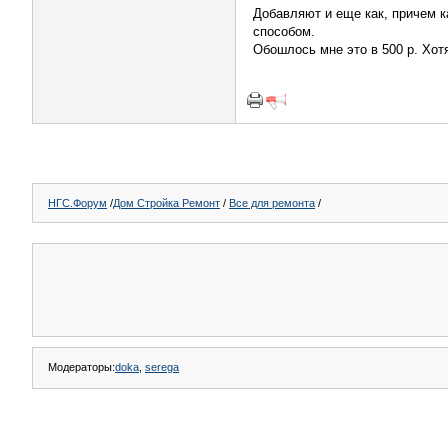
Добавляют и еще как, причем к
способом.
Обошлось мне это в 500 р. Хот
НГС.Форум
/
Дом Стройка Ремонт
/
Все для ремонта
/
Модераторы:
doka
,
serega