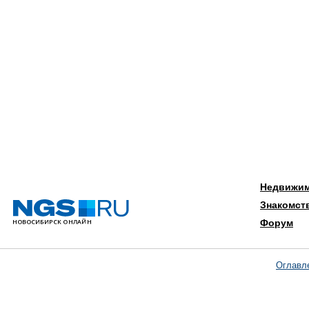
Недвижи
Знакомст
Форум
Оглавл