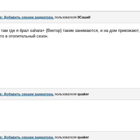
e: Добавить секции радиатора.
пользователя
0Саша0
 там где я брал sahara+ (Вектор) таким занимаются, и на дом приезжают,
то в отопительный сезон.
e: Добавить секции радиатора.
пользователя
quaker
e: Добавить секции радиатора.
пользователя
quaker