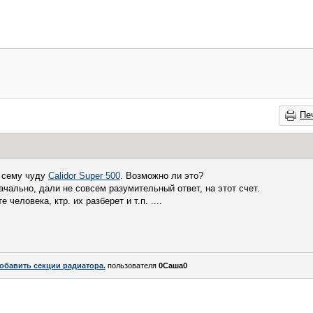
Пе
к сему чуду
Calidor Super 500
. Возможно ли это?
начально, дали не совсем разумительный ответ, на этот счет.
 человека, ктр. их разберет и т.п. ....
обавить секции радиатора.
пользователя
0Саша0