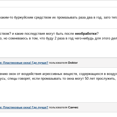
каким-то буржуйским средством их промазывать раза два в год, зато теп
дством? и какие последствия могут быть после
необработки
?
, но сомневаюсь в том, что буду 2 раза в год чего-нибудь для этого дел
e: Пластиковые окна! Где лучше?
пользователя
Doktor
ению окон от воздействия агрессивных веществ, содержащихся в воздухе
усь; спецы говорят, если промазывать то окна могут 50 лет прослужить,
e: Пластиковые окна! Где лучше?
пользователя
Санчес