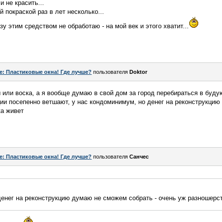
и не красить...
 покраской раз в лет несколько...
зу этим средством не обработаю - на мой век и этого хватит...
e: Пластиковые окна! Где лучше?
пользователя
Doktor
ы или воска, а я вообще думаю в свой дом за город перебираться в буд
ии посепенно ветшают, у нас кондоминимум, но денег на реконструкцию
ка живет
e: Пластиковые окна! Где лучше?
пользователя
Санчес
 денег на реконструкцию думаю не сможем собрать - очень уж разношерс