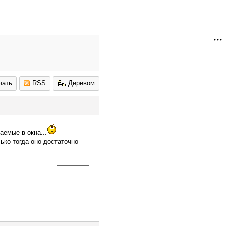
чать
RSS
Деревом
емые в окна...
лько тогда оно достаточно