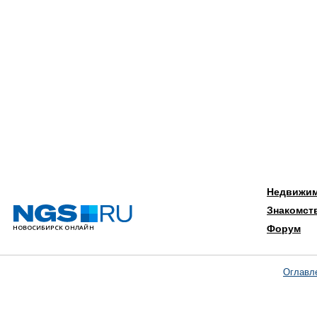
Недвижи
Знакомст
Форум
Оглавл