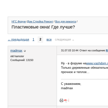
НГС.Форум
/
Дом Стройка Ремонт
/
Все для ремонта
/
Пластиковые окна! Где лучше?
1
2
все
←
предыдущая
следующая
→
madmax
31.07.03 10:44
Ответ на сообщение
R
old hamster
Сообщений: 13150
Ну - в форуме на
www.vashdom.
Только деревянные обязательно 
прочное и теплое...
С уважением,
madmax