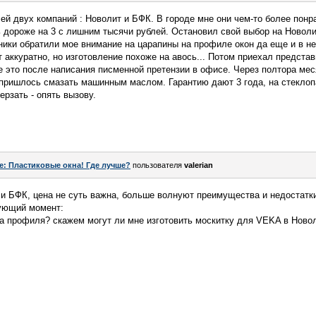
ей двух компаний : Новолит и БФК. В городе мне они чем-то более понр
 дороже на 3 с лишним тысячи рублей. Остановил свой выбор на Новолит
ики обратили мое внимание на царапины на профиле окон да еще и в не
аккуратно, но изготовление похоже на авось... Потом приехал представ
е это после написания писменной претензии в офисе. Через полтора ме
 пришлось смазать машинным маслом. Гарантию дают 3 года, на стеклопа
рзать - опять вызову.
e: Пластиковые окна! Где лучше?
пользователя
valerian
 БФК, цена не суть важна, больше волнуют преимущества и недостатки
ующий момент:
па профиля? скажем могут ли мне изготовить москитку для VEKA в Ново