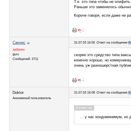
Т.е. это типа чтобы не олифить 
Раньше это заменялось обычной
Короче говоря, если даже ни ра
Санчес
31.07.03 16:05
Ответ на сообщение
R
забанен
guru
скорее это средство типа вакс
Сообщений: 3711
конечно хорошо, но коммуникац
очень уж разношерстная публи
Doktor
31.07.03 16:08
Ответ на сообщение
R
Анонимный пользователь
В ответ на:
... у нас кондоминимум, но