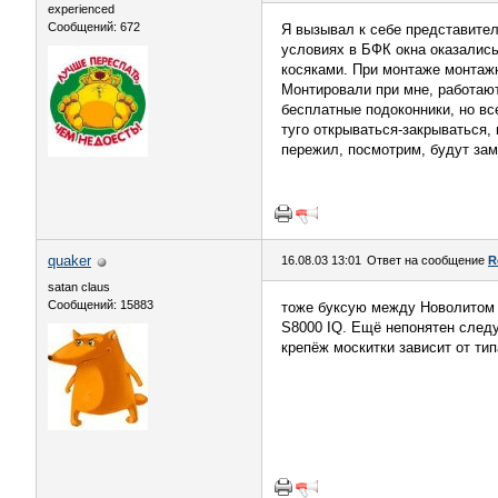
experienced
Сообщений: 672
Я вызывал к себе представител
условиях в БФК окна оказались
косяками. При монтаже монтажн
Монтировали при мне, работают 
бесплатные подоконники, но вс
туго открываться-закрываться,
пережил, посмотрим, будут заме
quaker
16.08.03 13:01
Ответ на сообщение
R
satan claus
Сообщений: 15883
тоже буксую между Новолитом и
S8000 IQ. Ещё непонятен след
крепёж москитки зависит от ти