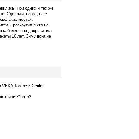
авились. При одних и тех же
е. Сделали в срок, но с
скольких местах.
итель, раскрутил я его на
сяца балконная дверь стала
кеты 10 лет. Зиму пока не
 VEKA Topline и Gealan
лите или Юнако?