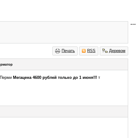
Печать
RSS
Деревом
рматор
и Перми
Мегацена 4600 рублей только до 1 июня!!!
т