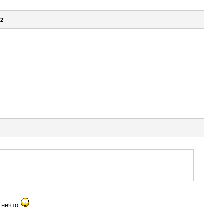
a2
о нечто