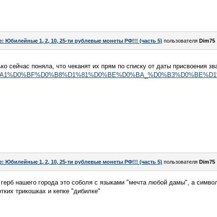
e: Юбилейные 1, 2, 10, 25-ти рублевые монеты РФ!!! (часть 5)
пользователя
Dim75
ко сейчас поняла, что чеканят их прям по списку от даты присвоения зв
g/wiki/%D0%A1%D0%BF%D0%B8%D1%81%D0%BE%D0%BA_%D0%B3%
e: Юбилейные 1, 2, 10, 25-ти рублевые монеты РФ!!! (часть 5)
пользователя
Dim75
герб нашего города это соболя с языками "мечта любой дамы", а символ 
тких трикошках и кепке "дибилке"