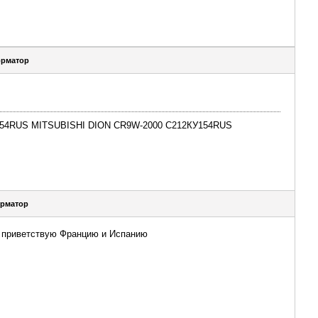
рматор
НВ154RUS MITSUBISHI DION CR9W-2000 С212КУ154RUS
рматор
ь приветствую Францию и Испанию