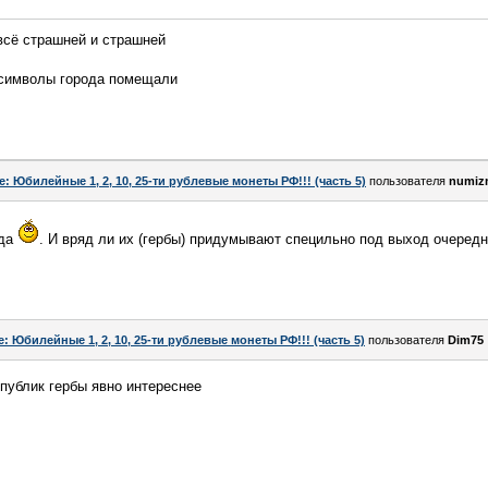
всё страшней и страшней
 символы города помещали
e: Юбилейные 1, 2, 10, 25-ти рублевые монеты РФ!!! (часть 5)
пользователя
numiz
ода
. И вряд ли их (гербы) придумывают специльно под выход очередно
e: Юбилейные 1, 2, 10, 25-ти рублевые монеты РФ!!! (часть 5)
пользователя
Dim75
спублик гербы явно интереснее