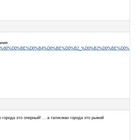
ания:
D0%BE%D1%80%D0%BE%D0%B4%D0%BE%D0%B2_%D0%B2%D0%BE%D0
города это оперный! ....а талисман города это рыжий