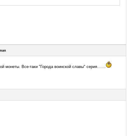
man
й монеты. Все-таки "Города воинской славы" серия.......