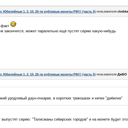
e: Юбилейные 1, 2, 10, 25-ти рублевые монеты РФ!!! (часть 5)
пользователя
chebk
й факт
-м закончится, может паралельно ещё пустят серию какую-нибудь
e: Юбилейные 1, 2, 10, 25-ти рублевые монеты РФ!!! (часть 5)
пользователя
ДжБО
ыжий уродливый даун-очкарик, в коротких трикошках и кепке "дибилке"
г выпустят серию: "Талисманы сибирских городов" и на монете будет эт