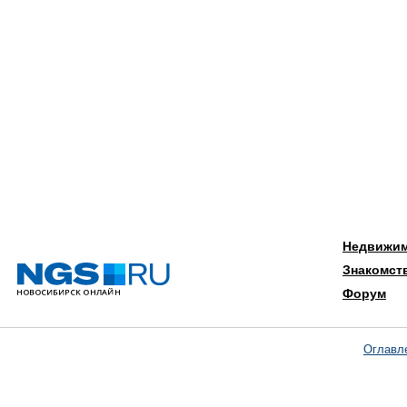
Недвижи
Знакомст
Форум
Оглавл