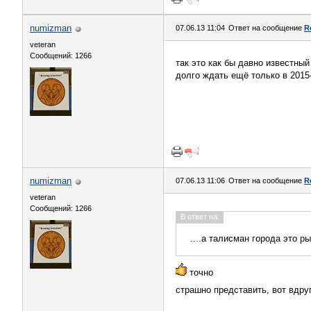
numizman
07.06.13 11:04
Ответ на сообщение
R
veteran
Сообщений: 1266
так это как бы давно известны
долго ждать ещё только в 2015
numizman
07.06.13 11:06
Ответ на сообщение
R
veteran
Сообщений: 1266
В ответ на:
....а талисман города это р
точно
страшно представить, вот вдру