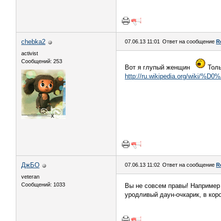
chebka2
07.06.13 11:01
Ответ на сообщение
R
activist
Сообщений: 253
Вот я глупый женщин
Толь
http://ru.wikipedia.or
ДжБО
07.06.13 11:02
Ответ на сообщение
R
veteran
Сообщений: 1033
Вы не совсем правы! Например 
уродливый даун-очкарик, в коро