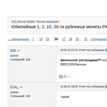
НГС.Форум
/
Хобби
/
Другие увлечения
/
Юбилейные 1, 2, 10, 25-ти рублевые монеты РФ!
1
..
14
15
16
17
18
19
..
21
←
предыдущая
следующая
psih
29.05.13 23:13
Ответ на сообщение
Ю
activist
Сообщений: 109
финальная распродажа!!!!
пос
8983133520восем
Егор_
31.05.13 18:09
Ответ на сообщение
R
activist
Сообщений: 166
тадам