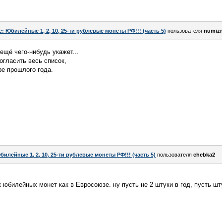
e: Юбилейные 1, 2, 10, 25-ти рублевые монеты РФ!!! (часть 5)
пользователя
numiz
ещё чего-нибудь укажет...
огласить весь список,
ре прошлого года.
билейные 1, 2, 10, 25-ти рублевые монеты РФ!!! (часть 5)
пользователя
chebka2
юбилейных монет как в Евросоюзе. ну пусть не 2 штуки в год, пусть шту