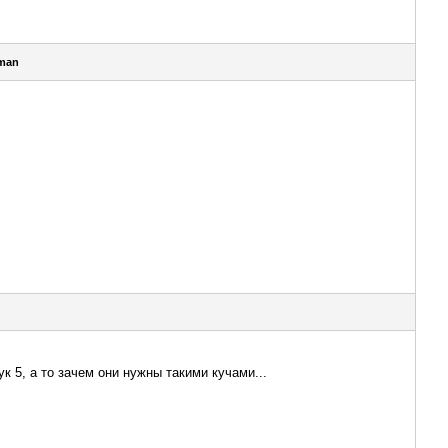
man
к 5, а то зачем они нужны такими кучами...