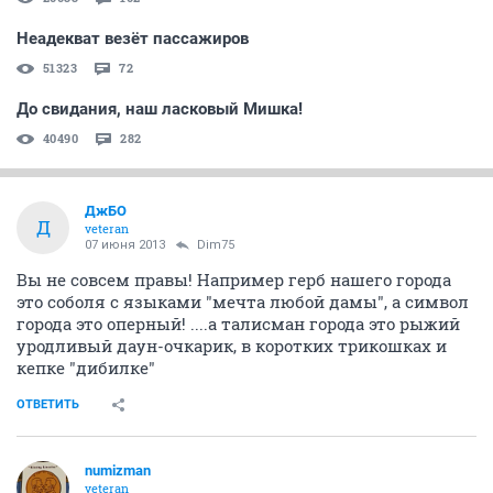
Неадекват везёт пассажиров
51323
72
До свидания, наш ласковый Мишка!
40490
282
ДжБО
Д
veteran
07 июня 2013
Dim75
Вы не совсем правы! Например герб нашего города
это соболя с языками "мечта любой дамы", а символ
города это оперный! ....а талисман города это рыжий
уродливый даун-очкарик, в коротких трикошках и
кепке "дибилке"
ОТВЕТИТЬ
numizman
veteran