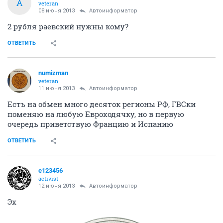
A
veteran
08 июня 2013
Автоинформатор
2 рубля раевский нужны кому?
ОТВЕТИТЬ
numizman
veteran
11 июня 2013
Автоинформатор
Есть на обмен много десяток регионы РФ, ГВСки
поменяю на любую Евроходячку, но в первую
очередь приветствую Францию и Испанию
ОТВЕТИТЬ
e123456
activist
12 июня 2013
Автоинформатор
Эх