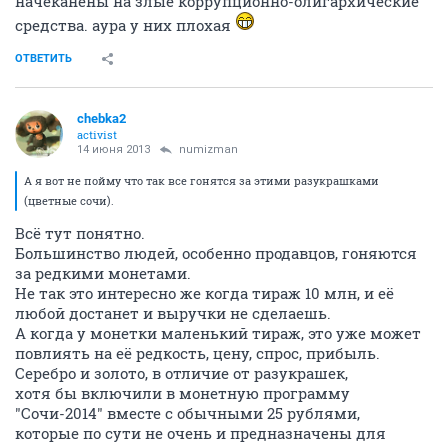
начеканены на злые коррупционно-олигархические
средства. аура у них плохая
ОТВЕТИТЬ
chebka2
activist
14 июня 2013
numizman
А я вот не пойму что так все гонятся за этими разукрашками
(цветные сочи).
Всё тут понятно.
Большинство людей, особенно продавцов, гоняются
за редкими монетами.
Не так это интересно же когда тираж 10 млн, и её
любой достанет и выручки не сделаешь.
А когда у монетки маленький тираж, это уже может
повлиять на её редкость, цену, спрос, прибыль.
Серебро и золото, в отличие от разукрашек,
хотя бы включили в монетную программу
"Сочи-2014" вместе с обычными 25 рублями,
которые по сути не очень и предназначены для