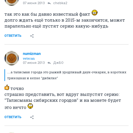
07 июня 2013
chebka2
так это как бы давно известный факт
долго ждать ещё только в 2015-м закончится, может
паралельно ещё пустят серию какую-нибудь
ОТВЕТИТЬ
numizman
veteran
07 июня 2013
ДжБО
....а талисман города это рыжий уродливый даун-очкарик, в коротких
трикошках и кепке "дибилке"
точно
страшно представить, вот вдруг выпустят серию:
"Талисманы сибирских городов" и на монете будет
это нечто
ОТВЕТИТЬ