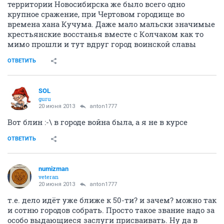
территории Новосибирска же было всего одно
крупное сражение, при Чертовом городище во
времена хана Кучума. Даже мало мальски значимые
крестьянские восстанья вместе с Колчаком как то
мимо прошли и тут вдруг город воинской славы
ОТВЕТИТЬ
SOL
guru
20 июня 2013
anton1777
Вот блин :-\ в городе война была, а я не в курсе
ОТВЕТИТЬ
numizman
veteran
20 июня 2013
anton1777
т.е. дело идёт уже ближе к 50-ти? и зачем? можно так
и сотню городов собрать. Просто такое звание надо за
особо выдающиеся заслуги присваивать. Ну да в