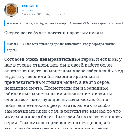
numizman
veteran
14 июня 2013
chebka2
А известно уже, что будет на четвертой монете? Может где-то писали?
Скорее всего будет логотип параолимпиады.
Как и с ГВС, на монетном дворе не виноваты, что у городов такие
гербы.
Согласен очень невыразительные гербы и если бы у
нас в стране относились бы к своей работе более
ответственно, то на монетном дворе собрался бы худ.
отдел и утвердили бы именно красивый и
привлекательный дизайн монет, а не это серое,
невнятное нечто. Посмотрели бы на западные
юбилейные монеты на их исполнение, дизайн и
сделав соответствующие выводы можно было
добиться неплохого результата, но никто особо
заморачиваться не стал, в результате имеем, то что
имеем и ничего более. Быстрей бы уже закончилась
серия. Сам смысл серии конечно священен, и от
этого тем более обидно, что получились такие