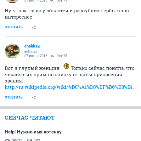
07 июня 2013
Dim75
Ну что ж тогда у областей и республик гербы явно
интереснее
ОТВЕТИТЬ
chebka2
activist
07 июня 2013
Dim75
Вот я глупый женщин
Только сейчас поняла, что
чеканят их прям по списку от даты присвоения
звания:
http://ru.wikipedia.org/wiki/%D0%A1%D0%BF%D0%B8%D1%81%D0%BE%D0%BA_%D0%B3%D0%BE%D1%80%D0%BE%D0%B4%D0%BE%D0%B2_%D0%B2%D0%BE%D0%B8%D0%BD%D1%81%D0%BA%D0%BE%D0%B9_%D1%81%D0%BB%D0%B0%D0%B2%D1%8B
ОТВЕТИТЬ
СЕЙЧАС ЧИТАЮТ
Help! Нужно имя котенку
20033
102