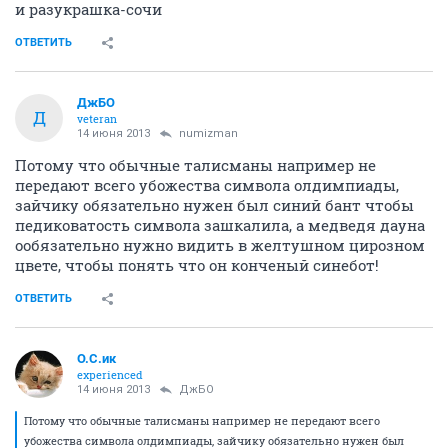
и разукрашка-сочи
ОТВЕТИТЬ
ДжБО
Д
veteran
14 июня 2013
numizman
Потому что обычные талисманы например не
передают всего убожества символа олдимпиады,
зайчику обязательно нужен был синий бант чтобы
педиковатость символа зашкалила, а медведя дауна
ообязательно нужно видить в желтушном цирозном
цвете, чтобы понять что он конченый синебот!
ОТВЕТИТЬ
О.С.ик
experienced
14 июня 2013
ДжБО
Потому что обычные талисманы например не передают всего
убожества символа олдимпиады, зайчику обязательно нужен был