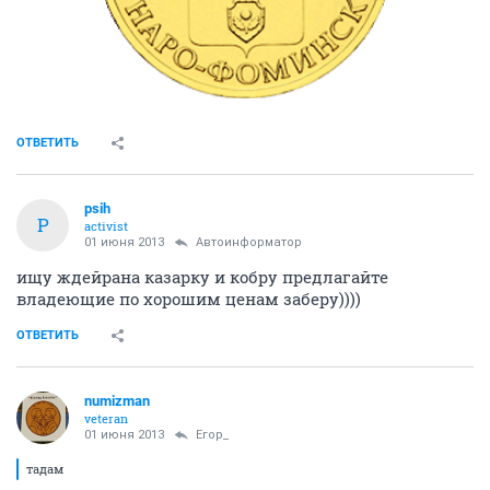
ОТВЕТИТЬ
psih
P
activist
01 июня 2013
Автоинформатор
ищу ждейрана казарку и кобру предлагайте
владеющие по хорошим ценам заберу))))
ОТВЕТИТЬ
numizman
veteran
01 июня 2013
Егор_
тадам