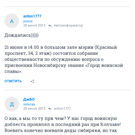
anton1777
A
junior
20 июня 2013
Автоинформатор
Дождались)))))
21 июня в 14.00 в большом зале мэрии (Красный
проспект, 34, 2 этаж) состоится собрание
общественности по обсуждению вопроса о
присвоении Новосибирску звания «Город воинской
славы».
ОТВЕТИТЬ
ДжБО
Д
veteran
20 июня 2013
anton1777
О как, а мы то ту при чем? У нас город воинскую
доблесть проявлял в последний раз при Колчаке!
Воевать конечно воевали деды сибиряки, но так