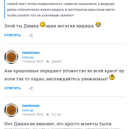
синий бант чтобы педиковатость символа зашкалила, а медведя
дауна ообязательно нужно видить в желтушном цирозном цвете,
чтобы понять что он конченый синебот!
Злой ты Димка
один негатив видишь
ОТВЕТИТЬ
numizman
veteran
14 июня 2013
ДжБО
Ааа крашенные передают убожество во всей красе! ну
коли так то ладно, наслаждайтесь уважаемые!
ОТВЕТИТЬ
numizman
veteran
14 июня 2013
О.С.ик
Нет Димка не виноват, это просто монеты были