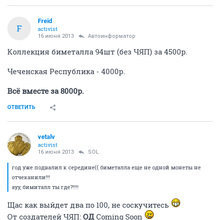
Freid
F
activist
16 июня 2013
Автоинформатор
Коллекция биметалла 94шт (без ЧЯП) за 4500р.
Чеченская Республика - 4000р.
Всё вместе за 8000р.
ОТВЕТИТЬ
vetalv
activist
16 июня 2013
SOL
год уже подвалил к середине(( биметалла еще не одной монеты не
отчеканили!!!
ауу, бимиталл ты где?!!!!
Щас как выйдет два по 100, не соскучитесь
От создателей ЧЯП:
ОД
Coming Soon