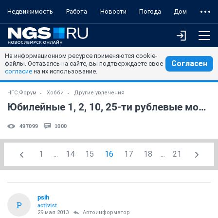
Недвижимость
Работа
Новости
Погода
Дом
На информационном ресурсе применяются cookie-
Согласен
файлы. Оставаясь на сайте, вы подтверждаете свое
согласие
на их использование.
НГС.Форум
Хобби
Другие увлечения
Юбилейные 1, 2, 10, 25-ти рублевые монеты РФ!!! (часть 5)
497099
1000
1
...
14
15
16
17
18
...
21
psih
P
activist
29 мая 2013
Автоинформатор