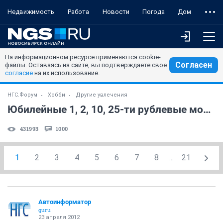
Недвижимость
Работа
Новости
Погода
Дом
На информационном ресурсе применяются cookie-
Согласен
файлы. Оставаясь на сайте, вы подтверждаете свое
согласие
на их использование.
НГС.Форум
Хобби
Другие увлечения
Юбилейные 1, 2, 10, 25-ти рублевые монеты РФ!!! (часть 4)
431993
1000
1
2
3
4
5
6
7
8
...
21
Автоинформатор
guru
23 апреля 2012