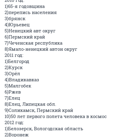
2010 год:
1)65-я годовщина
2)перепись населения
3)брянск
4)Юрьевец
5)Ненецкий авт округ
6)Пермский край
7)Чеченская республика
8)Ямало-ненецкий автон округ
2011 год:
1)Белгород
2)Курск
3)Орёл
4)Владикавказ
5)Малгобек
6)Ржев
7)Елец
8)Елец, Липецкая обл.
9)Cоликамск, Пермский край
10)50 лет первого полета человека в космос
2012 год:
1)Белозерск, Вологодская область
2)Воронеж