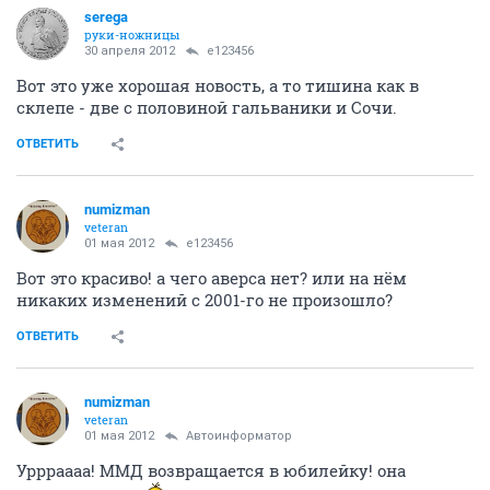
serega
руки-ножницы
30 апреля 2012
e123456
Вот это уже хорошая новость, а то тишина как в
склепе - две с половиной гальваники и Сочи.
ОТВЕТИТЬ
numizman
veteran
01 мая 2012
e123456
Вот это красиво! а чего аверса нет? или на нём
никаких изменений с 2001-го не произошло?
ОТВЕТИТЬ
numizman
veteran
01 мая 2012
Автоинформатор
Уррраааа! ММД возвращается в юбилейку! она