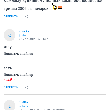
Каждому купившему полный комплект, юбилейная
гривна 2006г. в подарок!!!
ОТВЕТИТЬ
chucky
C
junior
02 мая 2012
Freid
ищу
Показать спойлер
есть
Показать спойлер
< п.9 >
ОТВЕТИТЬ
13alex
1
activist
02 мая 2012
Автоинформатор