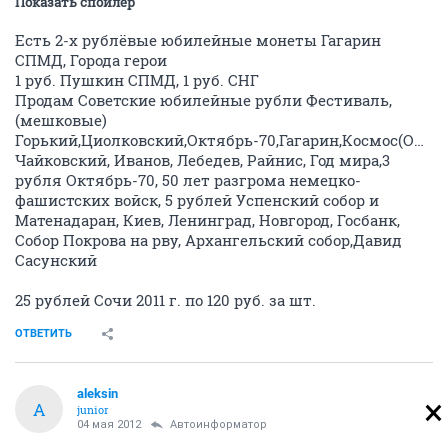
Показать спойлер
Есть 2-х рублёвые юбилейные монеты Гагарин
СПМД, Города герои
1 руб. Пушкин СПМД, 1 руб. СНГ
Продам Советские юбилейные рубли Фестиваль,
(мешковые)
Горький,Циолковский,Октябрь-70,Гагарин,Космос(Олим
Чайковский, Иванов, Лебедев, Райнис, Год мира,3
рубля Октябрь-70, 50 лет разгрома немецко-
фашистских войск, 5 рублей Успенский собор и
Матенадаран, Киев, Ленинград, Новгород, Госбанк,
Собор Покрова на рву, Архангельский собор,Давид
Сасунский
25 рублей Сочи 2011 г. по 120 руб. за шт.
ОТВЕТИТЬ
aleksin
A
junior
04 мая 2012
Автоинформатор