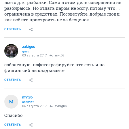
ОТВЕТИТЬ
mvt86
M
activist
03 августа 2017
Crusader
Умер муж, заядлый рыбак. Осталось очень много
всего для рыбалки. Сама в этом деле совершенно не
разбираюсь. Но отдать даром не могу, потому что ...
ограничена в средствах. Посоветуйте, добрые люди,
как всё это пристроить не за бесценок.
ОТВЕТИТЬ
zxbigus
guru
03 августа 2017
mvt86
соболезную. пофотографируйте что есть и на
фишингсиб выкладывайте
ОТВЕТИТЬ