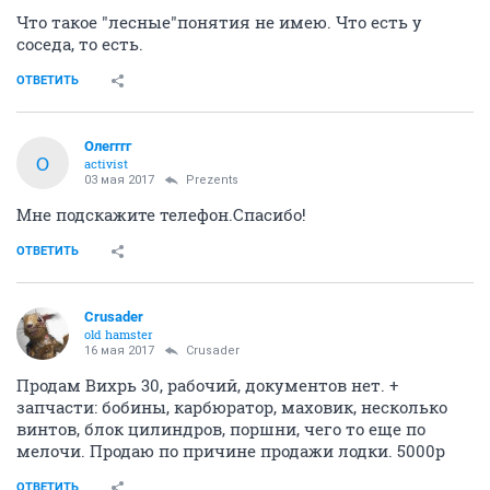
1
...
8
9
10
11
12
13
14
Prezents
activist
03 мая 2017
Yoric
Что такое "лесные"понятия не имею. Что есть у
соседа, то есть.
ОТВЕТИТЬ
Олегггг
О
activist
03 мая 2017
Prezents
Мне подскажите телефон.Спасибо!
ОТВЕТИТЬ