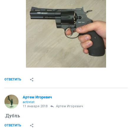
Продам пневматический револьвер Gletcher CLT B6.
Описание.
ОТС, полный комплект. В подарок штук 10 баллонов CO2 и шарики.
Цена - 3500 руб.
Ошибочка вышла. Модель не B6, а B4. Ствол покороче.
ОТВЕТИТЬ