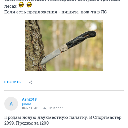
ОТВЕТИТЬ
snegir
veteran
17 апреля 2018
Crusader
Куплю по
адекватной
цене нож с белкой.
Свой аналогичный безвозвратно потерян в грибных
лесах
Если есть предложения - пишите, пож-та в ЛС
ОТВЕТИТЬ