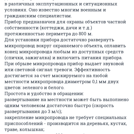
- туристам;
- людям, находящимся в постоянных разъездах;
- дальнобойщикам;
- охранникам;
- охотникам;
- рыболовам;
- и т.д....
Данное устройство прошло многолетние испытания
в различных эксплутационных и ситуационных
условиях. Оно известно многим военным и
гражданским специалистам.
Прибор предназначен для охраны объектов частной
собственности (коттеджи, дачи и т.д.)
протяженностью периметра до 800 м.
Для установки прибора достаточно развернуть
микропровод вокруг охраняемого объекта, оплавить
конец микропровода любым из доступных средств
(спички, зажигалка) и включить питания прибора.
При обрыве микропровода прибор выдает звуковой
или световой сигнал тревоги. Эффективность
достигается за счет маскируемого на любой
местности микропровода диаметром 0,1 мм двух