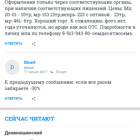
Disant
D
junior
14 июня 2017
alalba80
Продается Мц 20-01, мр-153,вепрь-223,мр-461.
Тёще по наследству досталось. Хранится в ОВД в
Ленинском районе. Все документы в порядке.
Оформление только через соответствующие органы,
при наличии соответствующих лицензий. Цены: Мц
20-01 - 10тр, мр-153 13тр,вепрь-223 с оптикой - 23тр,
мр-461- 6тр. Хороший торг. К сожалению, фото нет,
года уточняются, но вроде как всё ОТС. Подробности​ в
личку или по телефону 8-913-943-80-семдесятвосемь
ОТВЕТИТЬ
Disant
D
junior
17 июня 2017
Disant
К предыдущему сообщению: если все разом
забираете -30%