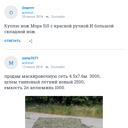
ОТВЕТИТЬ
Олегггг
О
activist
29 июня 2018
Crusader
Куплю нож Мора 510 с красной ручкой.И большой
складной нож.
ОТВЕТИТЬ
mme7077
M
activist
13 июля 2018
Crusader
продам маскировочную сеть 4.5х7.6м. 3000;
шлем танковый летний новый 2500;