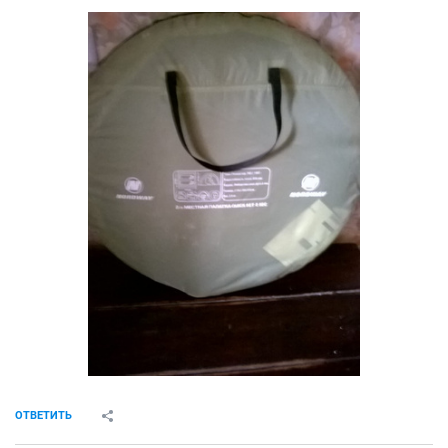
Ash2018
A
junior
04 мая 2018
Crusader
Продам новую двухместную палатку. В Спортмастер
2099. Продам за 1200