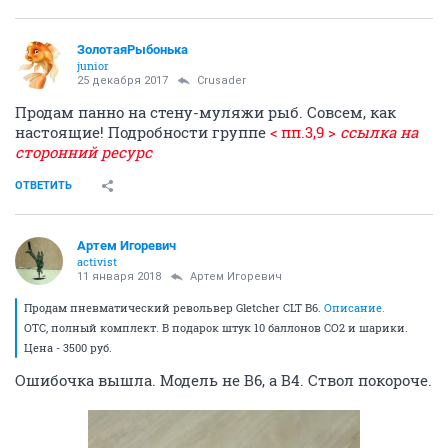
Galmaxx
experienced
19 декабря 2017
Hibert
до -30 нормально
ОТВЕТИТЬ
ЗолотаяРыбонька
junior
25 декабря 2017
Crusader
Продам панно на стену-муляжи рыб. Совсем, как
настоящие! Подробности группе
< пп.3,9 >
ссылка на
сторонний ресурс
ОТВЕТИТЬ
Артем Игоревич
activist
11 января 2018
Артем Игоревич