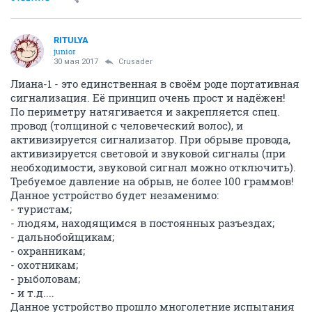
Crusader
old hamster
16 мая 2017
Crusader
Продам Вихрь 30, рабочий, документов нет. +
запчасти: бобины, карбюратор, маховик, несколько
винтов, блок цилиндров, поршни, чего то еще по
мелочи. Продаю по причине продажи лодки. 5000р
ОТВЕТИТЬ
RITULYA
junior
30 мая 2017
Crusader
Лиана-1 - это единственная в своём роде портативная
сигнализация. Её принцип очень прост и надёжен!
По периметру натягивается и закрепляется спец.
провод (толщиной с человеческий волос), и
активизируется сигнализатор. При обрыве провода,
активизируется световой и звуковой сигналы (при
необходимости, звуковой сигнал можно отключить).
Требуемое давление на обрыв, не более 100 граммов!
Данное устройство будет незаменимо: