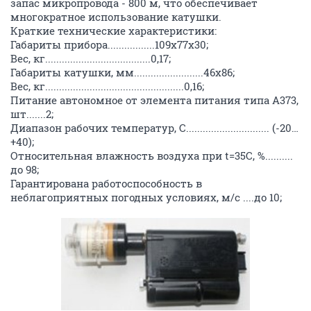
цветов: зеленого и белого.
Простота и удобство в обращении:
развертывание на местности может быть выполнено
одним человеком достаточно быстро (скорость
развертывания до 3 м/с);
закрепление микропровода не требует специальных
приспособлений - производится на деревьях, кустах,
траве, колышках;
запас микропровода - 800 м, что обеспечивает
многократное использование катушки.
Краткие технические характеристики:
Габариты прибора.................109х77х30;
Вес, кг......................................0,17;
Габариты катушки, мм.........................46х86;
Вес, кг..................................................0,16;
Питание автономное от элемента питания типа А373,
шт.......2;
Диапазон рабочих температур, С.............................. (-20…
+40);
Относительная влажность воздуха при t=35С, %..........
до 98;
Гарантирована работоспособность в
неблагоприятных погодных условиях, м/с ....до 10;