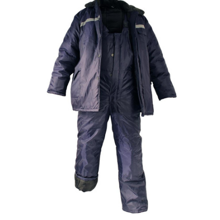
experienced
01 декабря 2017
Crusader
Всем добрый вечер, продам новый зимний
теплозощитный костюм молели Энергетик т.Б рост
194-200, размер
104-108 (штаны, куртка и шелетка). Цена 1 т.р.