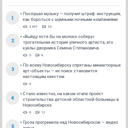
1
...
8
9
10
11
12
13
14
НГС.Форум
Хобби
Охота и рыбалка
ТОП 5
Послушал музыку — получил штраф: инструкция,
1
как бороться с шумными ночными компаниями
2 691
36
«Выйду хотя бы на молоко соберу»:
2
трогательная история уличного артиста, его
куклы-дворника Семена Степановича
0
6
По всему Новосибирску спрятаны миниатюрные
3
арт-объекты — их поиск становится
настоящим квестом