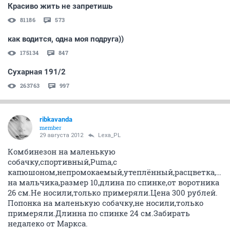
Красиво жить не запретишь
81186
573
как водится, одна моя подруга))
175134
847
Сухарная 191/2
263763
997
ribkavanda
member
29 августа 2012
Lexa_PL
Комбинезон на маленькую
собачку,спортивный,Puma,с
капюшоном,непромокаемый,утеплённый,расцветка,оли
на мальчика,размер 10,длина по спинке,от воротника
26 см.Не носили,только примеряли.Цена 300 рублей.
Попонка на маленькую собачку,не носили,только
примеряли.Длинна по спинке 24 см.Забирать
недалеко от Маркса.