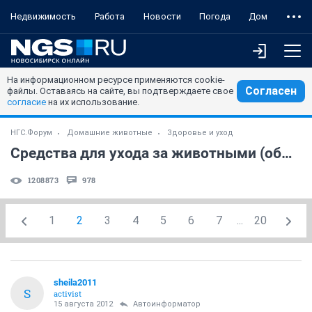
Недвижимость
Работа
Новости
Погода
Дом
На информационном ресурсе применяются cookie-
Согласен
файлы. Оставаясь на сайте, вы подтверждаете свое
согласие
на их использование.
НГС.Форум
Домашние животные
Здоровье и уход
Средства для ухода за животными (обмен/продажа) - читать 1 пост
1208873
978
1
2
3
4
5
6
7
...
20
sheila2011
S
activist
15 августа 2012
Автоинформатор