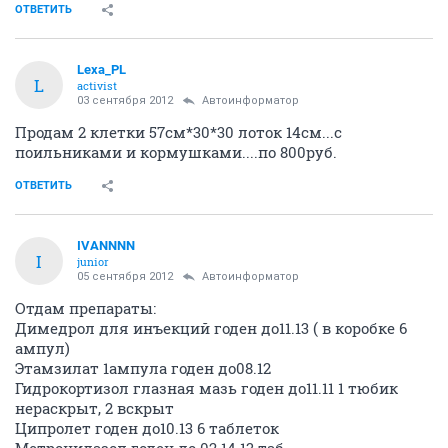
ОТВЕТИТЬ
Lexa_PL
L
activist
03 сентября 2012
Автоинформатор
Продам 2 клетки 57см*30*30 лоток 14см...с
поильниками и кормушками....по 800руб.
ОТВЕТИТЬ
IVANNNN
I
junior
05 сентября 2012
Автоинформатор
Отдам препараты:
Димедрол для инъекций годен до11.13 ( в коробке 6
ампул)
Этамзилат 1ампула годен до08.12
Гидрокортизол глазная мазь годен до11.11 1 тюбик
нераскрыт, 2 вскрыт
Ципролет годен до10.13 6 таблеток