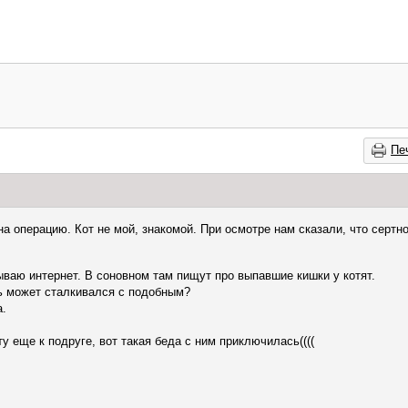
Пе
на операцию. Кот не мой, знакомой. При осмотре нам сказали, что сертн
ываю интернет. В соновном там пищут про выпавшие кишки у котят.
дь может сталкивался с подобным?
а.
у еще к подруге, вот такая беда с ним приключилась((((