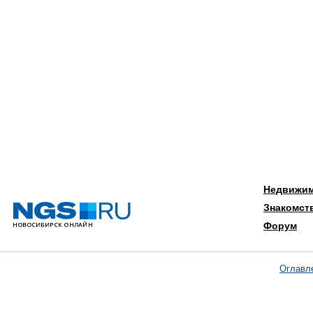
Недвижи
Знакомст
Форум
Оглавл