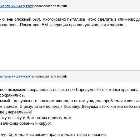
ыпала кишка у кота
пользователя
nutrik
 очень сложный был, многократно пытались что-о сделать в клиниках др
ращалось. Помог наш ЕМ- операция прошла удачно, котя здоров...
ыпала кишка у кота
пользователя
nutrik
 У нее возможно сохранилась ссылка про Барнаульского котенка-красавца
сохранились.
омный - девушка его подкармливала, а потом увидела проблемы с кишочк
 врачам. В результате попала к Козлову. Девушка этого котика себе ос
авец нереальный!
эту ссылку и Вам потом в личку дам.
квалифицированный хирург.
случай, когда московские врачи делают такие операции.