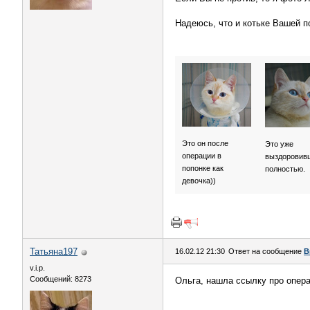
Надеюсь, что и котьке Вашей по
Это он после
Это уже
операции в
выздоровив
попонке как
полностью.
девочка))
Татьяна197
16.02.12 21:30
Ответ на сообщение
В
v.i.p.
Сообщений: 8273
Ольга, нашла ссылку про опера