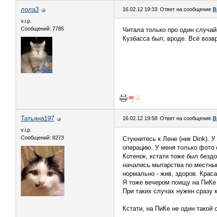
лола3
16.02.12 19:33
Ответ на сообщение
В
v.i.p.
Сообщений: 7785
Читала только про один случай-
Кузбасса был, вроде. Всё возв
Татьяна197
16.02.12 19:58
Ответ на сообщение
В
v.i.p.
Сообщений: 8273
Стукнитесь к Лене (ник Dink).
операцию. У меня только фото 
Котенок, кстати тоже был безд
начались мытарства по местным
нормально - жив, здоров. Крас
Я тоже вечером поищу на ПиКе 
При таких случах нужен сразу 
Кстати, на ПиКе не один такой 