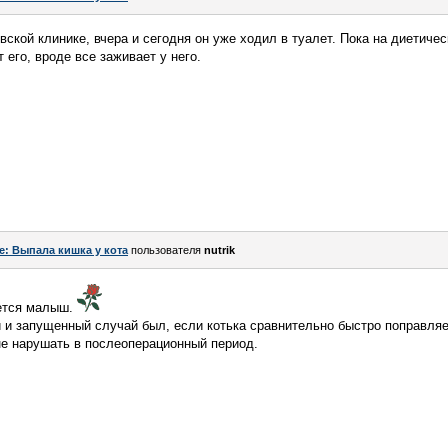
ской клинике, вчера и сегодня он уже ходил в туалет. Пока на диетичес
 его, вроде все заживает у него.
e: Выпала кишка у кота
пользователя
nutrik
яется малыш.
й и запущенный случай был, если котька сравнительно быстро поправляе
не нарушать в послеоперационный период.