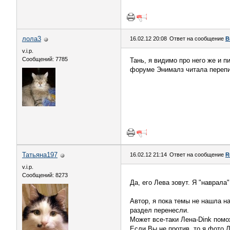
лола3
16.02.12 20:08
Ответ на сообщение
В
v.i.p.
Сообщений: 7785
Тань, я видимо про него же и п
форуме Энималз читала перепис
Татьяна197
16.02.12 21:14
Ответ на сообщение
R
v.i.p.
Сообщений: 8273
Да, его Лева зовут. Я "наврала
Автор, я пока темы не нашла н
раздел перенесли.
Может все-таки Лена-Dink помо
Если Вы не против, то я фото Л