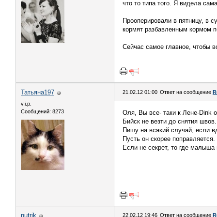
что то типа того. Я видела сама
Прооперировали в пятницу, в су
кормят разбавленным кормом по
Сейчас самое главное, чтобы в
Татьяна197
21.02.12 01:00
Ответ на сообщение
R
v.i.p.
Сообщений: 8273
Оля, Вы все- таки к Лене-Dink 
Бийск не везти до снятия швов.
Пишу на всякий случай, если в
Пусть он скорее поправляется.
Если не секрет, то где малыша
nutrik
22.02.12 19:46
Ответ на сообщение
R