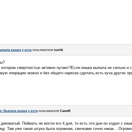
ыпала кишка у кота
пользователя
nutrik
ты?
и котором смертностью активно пугают?Если кишка выпала не сильно и с
кую операцию можно и без общего наркоза сделать,есть куча других пр
.
e: Выпала кишка у кота
пользователя
СаняЯ
 диковатый. Поймать не могли его 4 дня, то есть эти дни он ходил с ки
ицу. Там уже такая штука была огромная, свечками точно никак... Огром