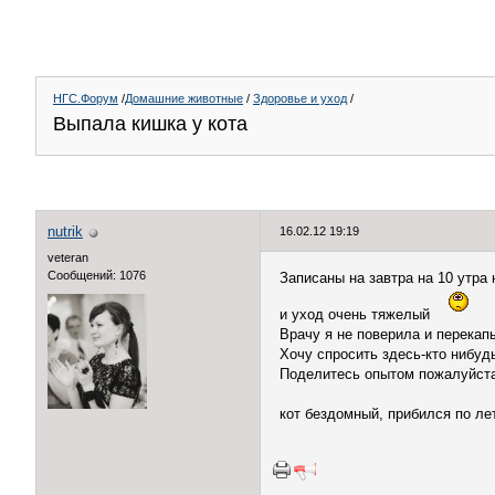
НГС.Форум
/
Домашние животные
/
Здоровье и уход
/
Выпала кишка у кота
nutrik
16.02.12 19:19
veteran
Сообщений: 1076
Записаны на завтра на 10 утра 
и уход очень тяжелый
Врачу я не поверила и перекап
Хочу спросить здесь-кто нибу
Поделитесь опытом пожалуйст
кот бездомный, прибился по лет