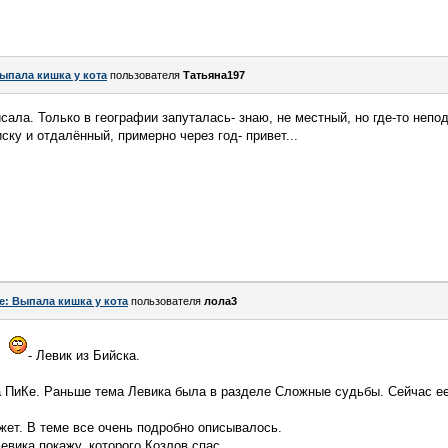
ыпала кишка у кота
пользователя
Татьяна197
исала. Только в географии запуталась- знаю, не местный, но где-то непо
ку и отдалённый, примерно через год- привет...
e: Выпала кишка у кота
пользователя
лола3
"
- Левик из Бийска.
а ПиКе. Раньше тема Левика была в разделе Сложные судьбы. Сейчас ее
жет. В теме все очень подробно описывалось.
евика покажу, которого Козлов спас.