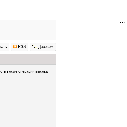
чать
RSS
Деревом
ость после операции высока