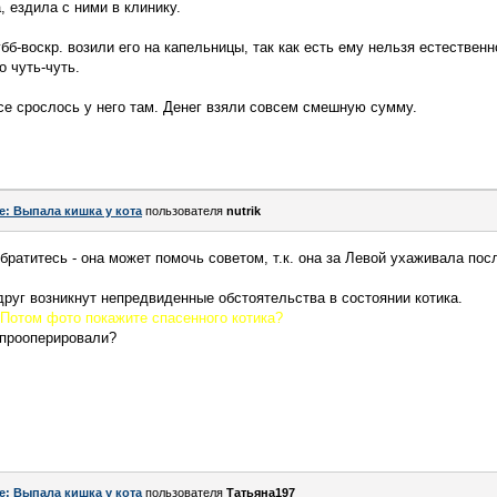
, ездила с ними в клинику.
бб-воскр. возили его на капельницы, так как есть ему нельзя естественн
 чуть-чуть.
се срослось у него там. Денег взяли совсем смешную сумму.
e: Выпала кишка у кота
пользователя
nutrik
обратитесь - она может помочь советом, т.к. она за Левой ухаживала пос
друг возникнут непредвиденные обстоятельства в состоянии котика.
Потом фото покажите спасенного котика?
 прооперировали?
e: Выпала кишка у кота
пользователя
Татьяна197