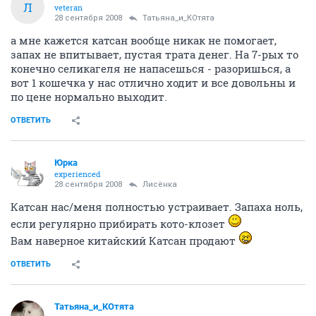
Л
veteran
28 сентября 2008
Татьяна_и_КОтята
а мне кажется катсан вообще никак не помогает,
запах не впитывает, пустая трата денег. На 7-рых то
конечно селикагеля не напасешься - разоришься, а
вот 1 кошечка у нас отлично ходит и все довольны и
по цене нормально выходит.
ОТВЕТИТЬ
Юрка
experienced
28 сентября 2008
Лисёнка
Катсан нас/меня полностью устраивает. Запаха ноль,
если регулярно прибирать кото-клозет
Вам наверное китайский Катсан продают
ОТВЕТИТЬ
Татьяна_и_КОтята