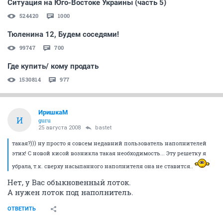
Ситуация на Юго-Востоке Украины (часть 5)
524420
1000
Тюленина 12, Будем соседями!
99747
700
Где купить/ кому продать
1530814
977
ИришкаМ
И
guru
25 августа 2008
bastet
такая?))) ну просто я совсем недавний пользователь наполнителей
этих! С новой кисой возникла такая необходимость... Эту решетку я
убрала, т.к. сверху насыпанного наполнителя она не ставится..
Нет, у Вас обыкновенный лоток.
А нужен лоток под наполнитель.
ОТВЕТИТЬ