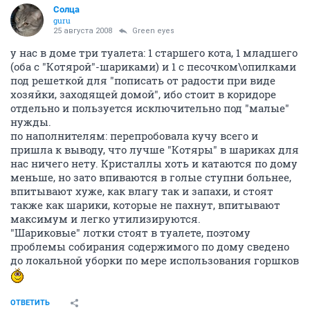
Солца
guru
25 августа 2008
Green eyes
у нас в доме три туалета: 1 старшего кота, 1 младшего
(оба с "Котярой"-шариками) и 1 с песочком\опилками
под решеткой для "пописать от радости при виде
хозяйки, заходящей домой", ибо стоит в коридоре
отдельно и пользуется исключительно под "малые"
нужды.
по наполнителям: перепробовала кучу всего и
пришла к выводу, что лучше "Котяры" в шариках для
нас ничего нету. Кристаллы хоть и катаются по дому
меньше, но зато впиваются в голые ступни больнее,
впитывают хуже, как влагу так и запахи, и стоят
также как шарики, которые не пахнут, впитывают
максимум и легко утилизируются.
"Шариковые" лотки стоят в туалете, поэтому
проблемы собирания содержимого по дому сведено
до локальной уборки по мере использования горшков
ОТВЕТИТЬ