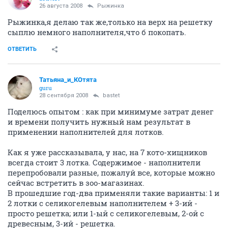
26 августа 2008
Рыжинка
Рыжинка,я делаю так же,только на верх на решетку
сыплю немного наполнителя,что б покопать.
ОТВЕТИТЬ
Татьяна_и_КОтята
guru
28 сентября 2008
bastet
Поделюсь опытом : как при минимуме затрат денег
и времени получить нужный нам результат в
применении наполнителей для лотков.
Как я уже рассказывала, у нас, на 7 кото-хищников
всегда стоит 3 лотка. Содержимое - наполнители
перепробовали разные, пожалуй все, которые можно
сейчас встретить в зоо-магазинах.
В прошедшие год-два применяли такие варианты: 1 и
2 лотки с селикогелевым наполнителем + 3-ий -
просто решетка; или 1-ый с селикогелевым, 2-ой с
древесным, 3-ий - решетка.