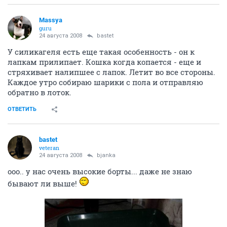
Massya
guru
24 августа 2008
bastet
У силикагеля есть еще такая особенность - он к
лапкам прилипает. Кошка когда копается - еще и
стряхивает налипшее с лапок. Летит во все стороны.
Каждое утро собираю шарики с пола и отправляю
обратно в лоток.
ОТВЕТИТЬ
bastet
veteran
24 августа 2008
bjanka
ооо.. у нас очень высокие борты... даже не знаю
бывают ли выше!