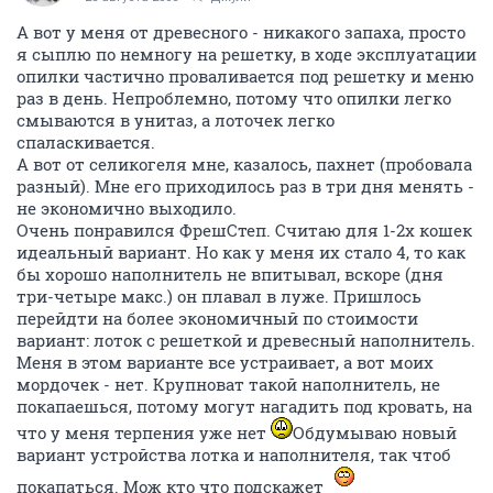
А вот у меня от древесного - никакого запаха, просто
я сыплю по немногу на решетку, в ходе эксплуатации
опилки частично проваливается под решетку и меню
раз в день. Непроблемно, потому что опилки легко
смываются в унитаз, а лоточек легко
спаласкивается.
А вот от селикогеля мне, казалось, пахнет (пробовала
разный). Мне его приходилось раз в три дня менять -
не экономично выходило.
Очень понравился ФрешСтеп. Считаю для 1-2х кошек
идеальный вариант. Но как у меня их стало 4, то как
бы хорошо наполнитель не впитывал, вскоре (дня
три-четыре макс.) он плавал в луже. Пришлось
перейдти на более экономичный по стоимости
вариант: лоток с решеткой и древесный наполнитель.
Меня в этом варианте все устраивает, а вот моих
мордочек - нет. Крупноват такой наполнитель, не
покапаешься, потому могут нагадить под кровать, на
что у меня терпения уже нет
Обдумываю новый
вариант устройства лотка и наполнителя, так чтоб
покапаться. Мож кто что подскажет