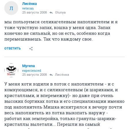
Лисёнка
Л
veteran
25 августа 2008
Olunya
мы пользуемся селикагелевым наполнителем и я
тоже чувствую запах, кошка у меня одна. Запах
конечно не сильный, но он есть, особенно когда
перемешиваешь. Так что каждому свое.
ОТВЕТИТЬ
Myrena
experienced
25 августа 2008
Лисёнка
У меня коти ходили в лоток с наполнителем - и с
комкующимся, и с силикогелевым (и шариками, и
кристаллами, и вперемежку)- но даже при очень
высоких бортиках лотка и его специализации именно
под наполнитель Мишка исхитрялся к вечеру почти
весь наполнитель из лотка выкопать наружу -
работал как землеройка, только гранулы-шарики-
кристаллы вылетали... Перешли на самый