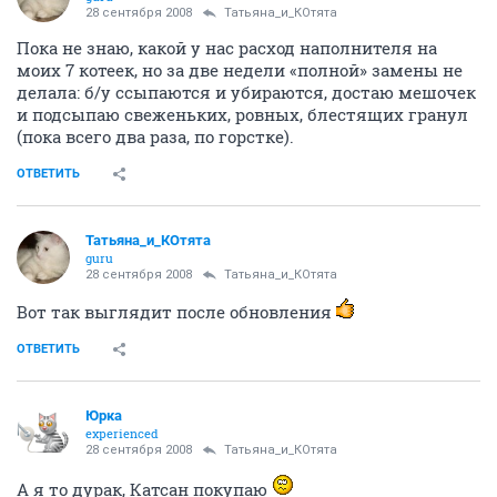
28 сентября 2008
Татьяна_и_КОтята
Пока не знаю, какой у нас расход наполнителя на
моих 7 котеек, но за две недели «полной» замены не
делала: б/у ссыпаются и убираются, достаю мешочек
и подсыпаю свеженьких, ровных, блестящих гранул
(пока всего два раза, по горстке).
ОТВЕТИТЬ
Татьяна_и_КОтята
guru
28 сентября 2008
Татьяна_и_КОтята
Вот так выглядит после обновления
ОТВЕТИТЬ
Юрка
experienced
28 сентября 2008
Татьяна_и_КОтята
А я то дурак, Катсан покупаю