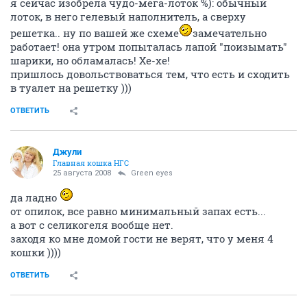
я сейчас изобрела чудо-мега-лоток %): обычный
лоток, в него гелевый наполнитель, а сверху
решетка.. ну по вашей же схеме
замечательно
работает! она утром попыталась лапой "поизымать"
шарики, но обламалась! Хе-хе!
пришлось довольствоваться тем, что есть и сходить
в туалет на решетку )))
ОТВЕТИТЬ
Джули
Главная кошка НГС
25 августа 2008
Green eyes
да ладно
от опилок, все равно минимальный запах есть...
а вот с селикогеля вообще нет.
заходя ко мне домой гости не верят, что у меня 4
кошки ))))
ОТВЕТИТЬ