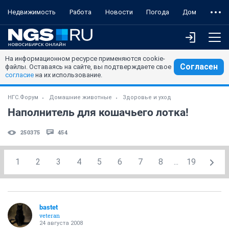
Недвижимость
Работа
Новости
Погода
Дом
На информационном ресурсе применяются cookie-
Согласен
файлы. Оставаясь на сайте, вы подтверждаете свое
согласие
на их использование.
НГС.Форум
Домашние животные
Здоровье и уход
Наполнитель для кошачьего лотка!
250375
454
1
2
3
4
5
6
7
8
...
19
bastet
veteran
24 августа 2008