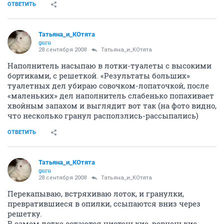
ОТВЕТИТЬ
Татьяна_и_КОтята
guru
28 сентября 2008
Татьяна_и_КОтята
Наполнитель насыпаю в лотки-туалеты с высокими
бортиками, с решеткой. «Результаты больших»
туалетных дел убираю совочком-лопаточкой, после
«маленьких» дел наполнитель слабенько попахивает
хвойным запахом и выглядит вот так (на фото видно,
что несколько гранул расползлись-рассыпались)
ОТВЕТИТЬ
Татьяна_и_КОтята
guru
28 сентября 2008
Татьяна_и_КОтята
Перекапываю, встряхиваю лоток, и гранулки,
превратившиеся в опилки, ссыпаются вниз через
решетку.
В самом лотке остаются чистенькие, ровненькие.