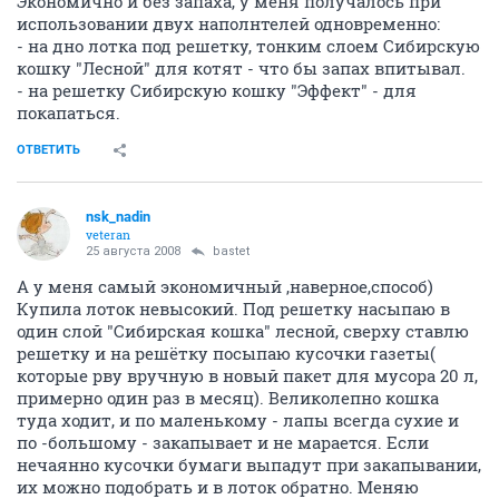
Экономично и без запаха, у меня получалось при
использовании двух наполнтелей одновременно:
- на дно лотка под решетку, тонким слоем Сибирскую
кошку "Лесной" для котят - что бы запах впитывал.
- на решетку Сибирскую кошку "Эффект" - для
покапаться.
ОТВЕТИТЬ
nsk_nadin
veteran
25 августа 2008
bastet
А у меня самый экономичный ,наверное,способ)
Купила лоток невысокий. Под решетку насыпаю в
один слой "Сибирская кошка" лесной, сверху ставлю
решетку и на решётку посыпаю кусочки газеты(
которые рву вручную в новый пакет для мусора 20 л,
примерно один раз в месяц). Великолепно кошка
туда ходит, и по маленькому - лапы всегда сухие и
по -большому - закапывает и не марается. Если
нечаянно кусочки бумаги выпадут при закапывании,
их можно подобрать и в лоток обратно. Меняю