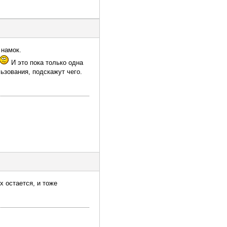
 намок.
И это пока только одна
льзования, подскажут чего.
х остается, и тоже