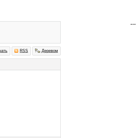
чать
RSS
Деревом