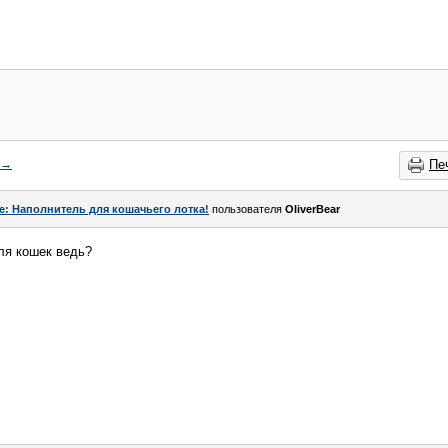
→
Пе
e: Наполнитель для кошачьего лотка!
пользователя
OliverBear
ля кошек ведь?