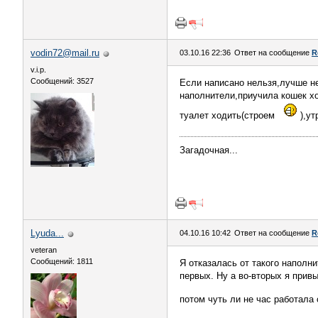
vodin72@mail.ru
03.10.16 22:36
Ответ на сообщение
R
v.i.p.
Сообщений: 3527
Если написано нельзя,лучше не
наполнители,приучила кошек хо
туалет ходить(строем
),ут
Загадочная...
Lyuda...
04.10.16 10:42
Ответ на сообщение
R
veteran
Сообщений: 1811
Я отказалась от такого наполни
первых. Ну а во-вторых я привы
потом чуть ли не час работала