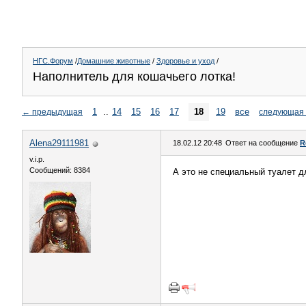
НГС.Форум
/
Домашние животные
/
Здоровье и уход
/
Наполнитель для кошачьего лотка!
1
..
14
15
16
17
18
19
все
←
предыдущая
следующая
Alena29111981
18.02.12 20:48
Ответ на сообщение
R
v.i.p.
Сообщений: 8384
А это не специальный туалет д