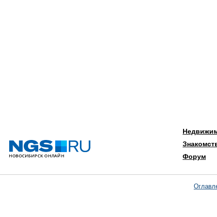
Недвижи
Знакомст
Форум
Оглавл