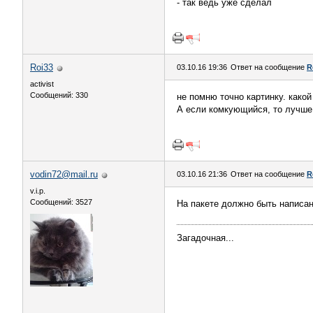
- так ведь уже сделал
Roi33
03.10.16 19:36
Ответ на сообщение
R
activist
Сообщений: 330
не помню точно картинку. како
А если комкующийся, то лучше
vodin72@mail.ru
03.10.16 21:36
Ответ на сообщение
R
v.i.p.
Сообщений: 3527
На пакете должно быть написан
Загадочная...