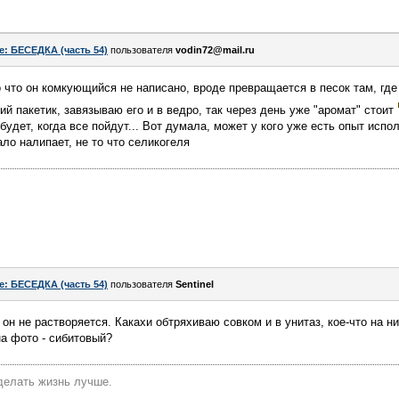
e: БЕСЕДКА (часть 54)
пользователя
vodin72@mail.ru
о что он комкующийся не написано, вроде превращается в песок там, где
й пакетик, завязываю его и в ведро, так через день уже "аромат" стоит
 будет, когда все пойдут... Вот думала, может у кого уже есть опыт испо
ло налипает, не то что селикогеля
e: БЕСЕДКА (часть 54)
пользователя
Sentinel
н не растворяется. Какахи обтряхиваю совком и в унитаз, кое-что на ни
на фото - сибитовый?
делать жизнь лучше.