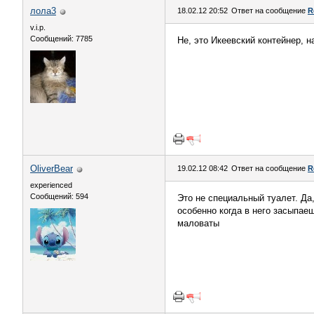
лола3
18.02.12 20:52
Ответ на сообщение
R
v.i.p.
Сообщений: 7785
Не, это Икеевский контейнер, н
OliverBear
19.02.12 08:42
Ответ на сообщение
R
experienced
Сообщений: 594
Это не специальный туалет. Да,
особенно когда в него засыпае
маловаты