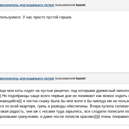
аполнитель для кошачьего лотка!
пользователя
bastet
ользуемся. У нас просто пустой горшок.
аполнитель для кошачьего лотка!
пользователя
bastet
ще мои коты ходят на пустые решетки, под которыми древесный наполни
)) Но подобранцы чаще всего первые дни не понимают как можно ходить
кающийся((( я честно скажу была бы моя воля я бы никогда им не польз
тся по всей квартире, грязь и разводы обеспечены. Вчера купила селика
такая радость, они аж с носами туда зарылись, все сходили пописали по
розовыми гранулками, и даже после пописов красиво))))) очень понравил