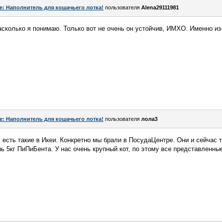
e: Наполнитель для кошачьего лотка!
пользователя
Alena29111981
асколько я понимаю. Только вот не очень он устойчив, ИМХО. Именно из-
e: Наполнитель для кошачьего лотка!
пользователя
лола3
 есть такие в Икеи. Конкретно мы брали в ПосудаЦентре. Они и сейчас т
шь 5кг ПиПиБента. У нас очень крупный кот, по этому все представленны