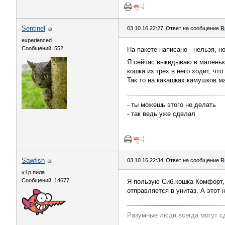
Sentinel
03.10.16 22:27
Ответ на сообщение
R
experienced
Сообщений: 552
На пакете написано - нельзя, н
Я сейчас выкидываю в маленьки
кошка из трех в него ходит, что
Так то на какашках камушков ма
- ты можешь этого не делать
- так ведь уже сделал
Sawfish
03.10.16 22:34
Ответ на сообщение
R
v.i.p.пила
Сообщений: 14677
Я пользую Сиб.кошка Комфорт, о
отправляется в унитаз. А этот 
Разумные люди всегда могут с