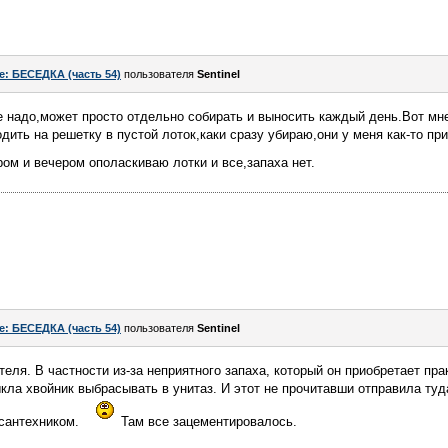
e: БЕСЕДКА (часть 54)
пользователя
Sentinel
 надо,может просто отдельно собирать и выносить каждый день.Вот мне
дить на решетку в пустой лоток,каки сразу убираю,они у меня как-то пр
ром и вечером ополаскиваю лотки и все,запаха нет.
e: БЕСЕДКА (часть 54)
пользователя
Sentinel
теля. В частности из-за неприятного запаха, который он приобретает прак
кла хвойник выбрасывать в унитаз. И этот не прочитавши отправила туда
 сантехником.
Там все зацементировалось.