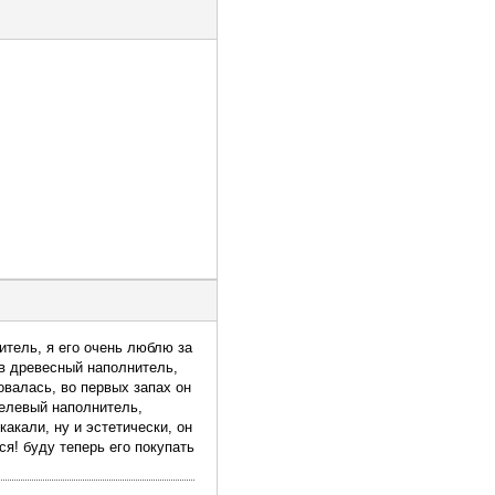
тель, я его очень люблю за
 в древесный наполнитель,
овалась, во первых запах он
гелевый наполнитель,
какали, ну и эстетически, он
ся! буду теперь его покупать