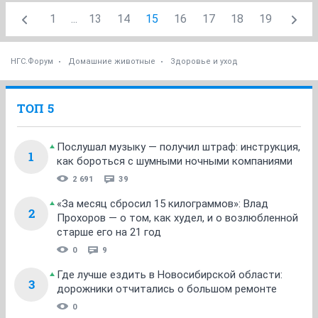
1
...
13
14
15
16
17
18
19
НГС.Форум
Домашние животные
Здоровье и уход
ТОП 5
Послушал музыку — получил штраф: инструкция,
1
как бороться с шумными ночными компаниями
2 691
39
«За месяц сбросил 15 килограммов»: Влад
2
Прохоров — о том, как худел, и о возлюбленной
старше его на 21 год
0
9
Где лучше ездить в Новосибирской области:
3
дорожники отчитались о большом ремонте
0