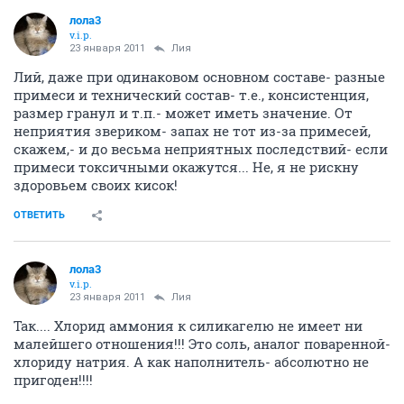
лола3
v.i.p.
23 января 2011
Лия
Лий, даже при одинаковом основном составе- разные
примеси и технический состав- т.е., консистенция,
размер гранул и т.п.- может иметь значение. От
неприятия звериком- запах не тот из-за примесей,
скажем,- и до весьма неприятных последствий- если
примеси токсичными окажутся... Не, я не рискну
здоровьем своих кисок!
ОТВЕТИТЬ
лола3
v.i.p.
23 января 2011
Лия
Так.... Хлорид аммония к силикагелю не имеет ни
малейшего отношения!!! Это соль, аналог поваренной-
хлориду натрия. А как наполнитель- абсолютно не
пригоден!!!!