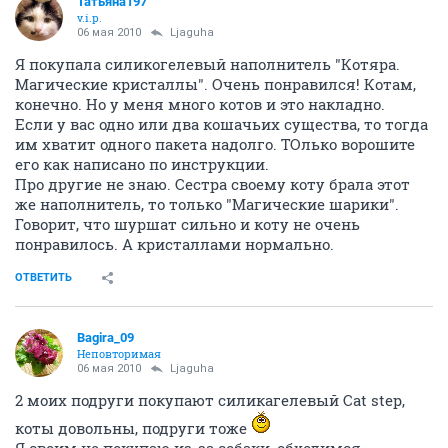
Татьяна197
v.i.p.
06 мая 2010
Ljaguha
Я покупала силикогелевый наполнитель "Котяра.
Магические кристаллы". Очень понравился! Котам,
конечно. Но у меня много котов и это накладно.
Если у вас одно или два кошачьих существа, то тогда
им хватит одного пакета надолго. ТОлько ворошите
его как написано по инструкции.
Про другие не знаю. Сестра своему коту брала этот
же наполнитель, то только "Магические шарики".
Говорит, что шуршат сильно и коту не очень
понравилось. А кристаллами нормально.
ОТВЕТИТЬ
Bagira_09
Неповторимая
06 мая 2010
Ljaguha
2 моих подруги покупают силикагелевый Cat step,
коты довольны, подруги тоже
Я своим не покупаю из-за собаки, обходимся