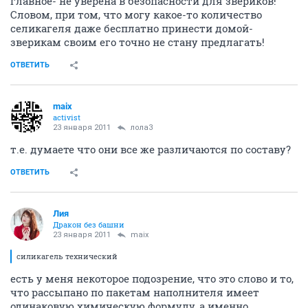
главное- не уверена в безопасности для звериков!
Словом, при том, что могу какое-то количество
селикагеля даже бесплатно принести домой-
зверикам своим его точно не стану предлагать!
ОТВЕТИТЬ
maix
activist
23 января 2011
лола3
т.е. думаете что они все же различаются по составу?
ОТВЕТИТЬ
Лия
Дракон без башни
23 января 2011
maix
силикагель технический
есть у меня некоторое подозрение, что это слово и то,
что рассыпано по пакетам наполнителя имеет
одинаковую химическую формулу, а именно