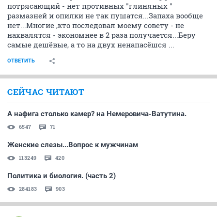
потрясающий - нет противных "глиняных "
размазней и опилки не так пушатся...Запаха вообще
нет...Многие ,кто последовал моему совету - не
нахвалятся - экономнее в 2 раза получается...Беру
самые дешёвые, а то на двух ненапасёшся ...
ОТВЕТИТЬ
СЕЙЧАС ЧИТАЮТ
А нафига столько камер? на Немеровича-Ватутина.
6547
71
Женские слезы...Вопрос к мужчинам
113249
420
Политика и биология. (часть 2)
284183
903