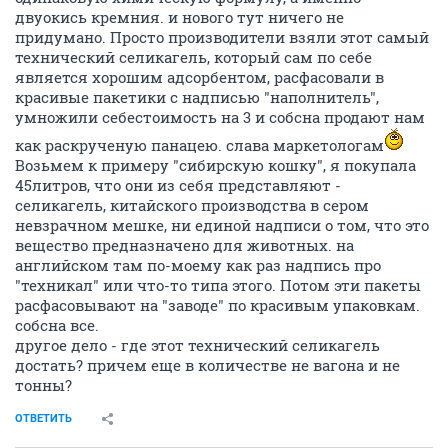
двуокись кремния. и нового тут ничего не
придумано. Просто производители взяли этот самый
технический селикагель, который сам по себе
является хорошим адсорбентом, расфасовали в
красивые пакетики с надписью "наполнитель",
умножили себестоимость на 3 и собсна продают нам
как раскрученую панацею. слава маркетологам
Возьмем к примеру "сибирскую кошку", я покупала
45литров, что они из себя представляют -
селикагель, китайского производства в сером
невзрачном мешке, ни единой надписи о том, что это
вещество предназначено для животных. на
английском там по-моему как раз надпись про
"техникал" или что-то типа этого. Потом эти пакеты
расфасовывают на "заводе" по красивым упаковкам.
собсна все.
другое дело - где этот технический селикагель
достать? причем еще в количестве не вагона и не
тонны?
ОТВЕТИТЬ