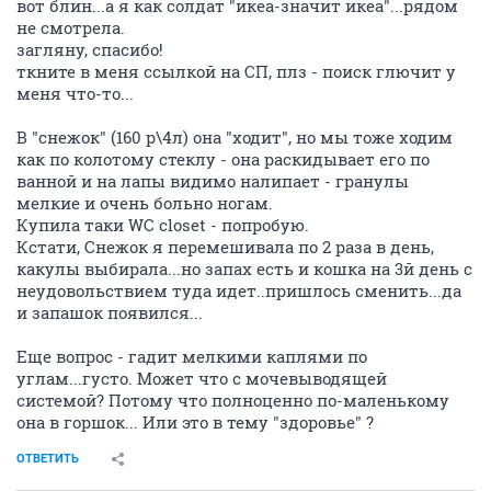
вот блин...а я как солдат "икеа-значит икеа"...рядом
не смотрела.
загляну, спасибо!
ткните в меня ссылкой на СП, плз - поиск глючит у
меня что-то...
В "снежок" (160 р\4л) она "ходит", но мы тоже ходим
как по колотому стеклу - она раскидывает его по
ванной и на лапы видимо налипает - гранулы
мелкие и очень больно ногам.
Купила таки WC closet - попробую.
Кстати, Снежок я перемешивала по 2 раза в день,
какулы выбирала...но запах есть и кошка на 3й день с
неудовольствием туда идет..пришлось сменить...да
и запашок появился...
Еще вопрос - гадит мелкими каплями по
углам...густо. Может что с мочевыводящей
системой? Потому что полноценно по-маленькому
она в горшок... Или это в тему "здоровье" ?
ОТВЕТИТЬ