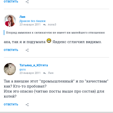
ОТВЕТИТЬ
Лия
Дракон без башни
23 января 2011
лола3
Хлорид аммония к силикагелю не имеет ни малейшего отношения
аха, так я и подумала
Яндекс сглючил видимо.
ОТВЕТИТЬ
Татьяна_и_КОтята
guru
23 января 2011
Лия
Так а внешне этот "промышленный" и по "качествам"
как? Кто-то пробовал?
Или это опасно (читаю посты выше про состав) для
котей?
ОТВЕТИТЬ