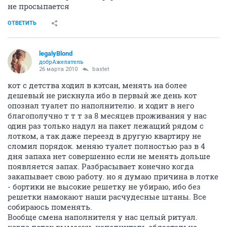
не просыпается
ОТВЕТИТЬ
legalyBlond
добрАжелатель
26 марта 2010
bastet
кот с детства ходил в кэтсан, менять на более
дешевый не рискнула ибо в первый же день кот
опознал туалет по наполнителю. и ходит в него
благополучно т т т за 8 месяцев проживания у нас
один раз только надул на пакет лежащий рядом с
лотком, а так даже переезд в другую квартиру не
сломил порядок. меняю туалет полностью раз в 4
дня запаха нет совершенно если не менять дольше
появляется запах. Разбрасывает конечно когда
закапывает свою работу. но я думаю причина в лотке
- бортики не высокие решетку не убираю, ибо без
решетки намокают наши расчудесные штаны. Все
собираюсь поменять.
Вообще смена наполнителя у нас целый ритуал.
когда лоток вымоешь наполнитель обязательно