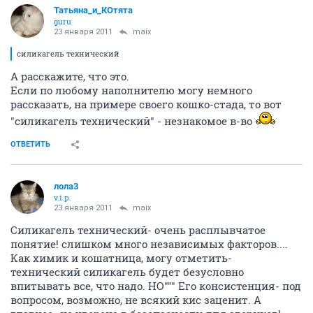
Татьяна_и_КОтята
guru
23 января 2011
maix
силикагель технический
А расскажите, что это.
Если по любому наполнителю могу немного
рассказать, на примере своего кошко-стада, то вот
"силикагель технический" - незнакомое в-во
ОТВЕТИТЬ
лола3
v.i.p.
23 января 2011
maix
Силикагель технический- очень расплывчатое
понятие! слишком много независимых факторов....
Как химик и кошатница, могу отметить-
технический силикагель будет безусловно
впитывать все, что надо. НО""" Его консистенция- под
вопросом, возможно, не всякий кис заценит. А