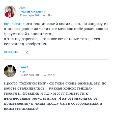
Лия
Дракон без башни
23 января 2011
Лия
вот кстати
это технический селикагель по запросу из
яндекса, ровно из таких же мешков сибирская кошка
фасует свой наполнитель.
я так подозреваю, что и все остальные тоже, чего
велосипед изобретать.
ОТВЕТИТЬ
лола3
v.i.p.
23 января 2011
maix
Просто "технический"- он тоже очень разный, мы по
работе сталкивались... Разная консистенция-
гранулы, фракции и т.д.- могут привести к
неизвестным результатам. Я не отговариваю от
применения- я лишь прошу быть осторожными и
внимательными!