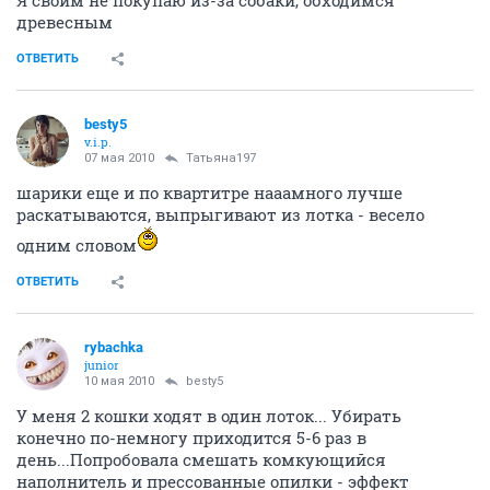
древесным
ОТВЕТИТЬ
besty5
v.i.p.
07 мая 2010
Татьяна197
шарики еще и по квартитре нааамного лучше
раскатываются, выпрыгивают из лотка - весело
одним словом
ОТВЕТИТЬ
rybachka
junior
10 мая 2010
besty5
У меня 2 кошки ходят в один лоток... Убирать
конечно по-немногу приходится 5-6 раз в
день...Попробовала смешать комкующийся
наполнитель и прессованные опилки - эффект