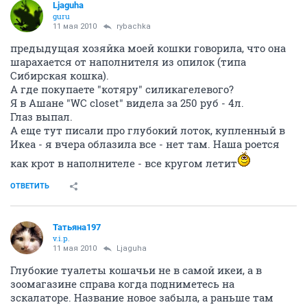
Ljaguha
guru
11 мая 2010
rybachka
предыдущая хозяйка моей кошки говорила, что она
шарахается от наполнителя из опилок (типа
Сибирская кошка).
А где покупаете "котяру" силикагелевого?
Я в Ашане "WC closet" видела за 250 руб - 4л.
Глаз выпал.
А еще тут писали про глубокий лоток, купленный в
Икеа - я вчера облазила все - нет там. Наша роется
как крот в наполнителе - все кругом летит
ОТВЕТИТЬ
Татьяна197
v.i.p.
11 мая 2010
Ljaguha
Глубокие туалеты кошачьи не в самой икеи, а в
зоомагазине справа когда подниметесь на
зскалаторе. Название новое забыла, а раньше там