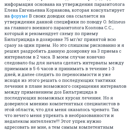
информация основана на утверждения паразитолога
Елена Евгеньевна Корнакова, которая консультирует
на
форуме
В своих доводах она ссылается на
утверждения данной специфики по поводу O. felineus
на главного военного паразитолога Козлова С.С.,
который и рекомендует схему по приему
Бильтрицида в дозировке 75 мг/кг принятой всю
сразу за один прием. Но это слишком рискованно и я
решил раздробить данную дозировку на 3 приема с
интервалом в 2 часа. В моем случае конечно
следовало бы для начала сделать интервалы между
приемами в 5-6 часов и принимать в течение 1-3
дней, и далее следить по переносимости и уже
исходя из этого решать о последующих тактиках
лечения в плане возможного сокращения интервалов
между применением доз Бильтрицида в
последующих возможных курсах лечения. Но я
доверился мнению компетентных специалистов в
этой области, что для меня оказалось чревато. Так
что нечего меня упрекать в необразованности и
недалеком интеллекте!!! Этот упрек нужно
адресовать не мне, а тем самым компетентным