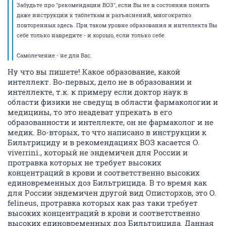
Забудьте про "рекомендации ВОЗ", если Вы не в состоянии понять
даже инструкции к таблеткам и разъяснений, многократно
повторенных здесь. При таком уровне образования и интеллекта Вы
себе только навредите - и хорошо, если только себе.
Самолечение - не для Вас.
Ну что вы пишете! Какое образование, какой
интеллект. Во-первых, дело не в образовании и
интеллекте, т.к. к примеру если доктор наук в
области физики не сведущ в области фармакологии и
медицины, то это неадеват упрекать в его
образованности и интеллекте, он не фармаколог и не
медик. Во-вторых, то что написано в инструкции к
Бильтрициду и в рекомендациях ВОЗ касается O.
viverrini., который не эндемичен для России и
протравка которых не требует высоких
концентраций в крови и соответственно высоких
единовременных доз Бильтрицида. В то время как
для России эндемичен другой вид Описторхов, это O.
felineus, протравка которых как раз таки требует
высоких концентраций в крови и соответственно
высоких единовременных доз Бильтрицида. Данная