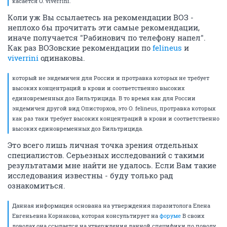
касается O. viverrini.
Коли уж Вы ссылаетесь на рекомендации ВОЗ -
неплохо бы прочитать эти самые рекомендации,
иначе получается "Рабинович по телефону напел".
Как раз ВОЗовские рекомендации по
felineus
и
viverrini
одинаковы.
который не эндемичен для России и протравка которых не требует
высоких концентраций в крови и соответственно высоких
единовременных доз Бильтрицида. В то время как для России
эндемичен другой вид Описторхов, это O. felineus, протравка которых
как раз таки требует высоких концентраций в крови и соответственно
высоких единовременных доз Бильтрицида.
Это всего лишь личная точка зрения отдельных
специалистов. Серьезных исследований с такими
результатами мне найти не удалось. Если Вам такие
исследования известны - буду только рад
ознакомиться.
Данная информация основана на утверждения паразитолога Елена
Евгеньевна Корнакова, которая консультирует на
форуме
В своих
доводах она ссылается на утверждения данной специфики по поводу