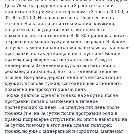
Доза 75 мг/кг разделенная на 3 равные части и
принятая в 3 приема с интервалом в 2 часа: в 00-00, в
02-00, в 04-00. Не спал всю ночь. Перенес очень
тяжело. Была сильная интоксикация, кружило,
потряхивало, ощущение как с сильнейшего
похмелья, сильно тошнило. В 05-30 пришлось встать
с кровати по малой нужде и меня вырвало. В общем
отпускать меня начало только на вторые сутки после
протравки, но так до конца и не отпустило. Боли в
правом подреберье только усилились. А ведь я
планировала 3х-дневный курс в соответствии с
рекомендациями ВОЗ, но я и с 1-дневного ещё не
отошел. Все равно держит меня эта интоксикация:
кружит, в голове туман, состоянии как с сильного
похмелья не проходит уже 6й день.
Тюбаж удалось сделать только на 2е сутки после
протравки, делал с магнезией в течение
последующих 2х дней. На следующий день после
тюбажа (т.е. на 3е сутки после протравки) боли в
правом подреберье отпустили, но опять накатили на
5е сутки, поэтому в этот день сделал повторно
тюбаж, но уже с минералкой и сорбитом, магнезия