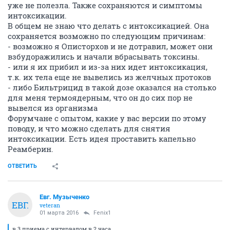
уже не полезла. Также сохраняются и симптомы
интоксикации.
В общем не знаю что делать с интоксикацией. Она
сохраняется возможно по следующим причинам:
- возможно я Описторхов и не дотравил, может они
взбудоражились и начали вбрасывать токсины.
- или я их прибил и из-за них идет интоксикация,
т.к. их тела еще не вывелись из желчных протоков
- либо Бильтрицид в такой дозе оказался на столько
для меня термоядерным, что он до сих пор не
вывелся из организма
Форумчане с опытом, какие у вас версии по этому
поводу, и что можно сделать для снятия
интоксикации. Есть идея проставить капельно
Реамберин.
ОТВЕТИТЬ
Евг. Музыченко
ЕВГ.
veteran
01 марта 2016
Fenix1
в 3 приема с интервалом в 2 часа