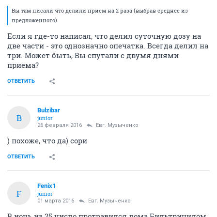
Вы там писали что делили прием на 2 раза (выбрав среднее из
предложенного)
Если я где-то написал, что делил суточную дозу на
две части - это однозначно опечатка. Всегда делил на
три. Может быть, Вы спутали с двумя днями
приема?
ОТВЕТИТЬ
Bulzibar
B
junior
26 февраля 2016
Евг. Музыченко
) похоже, что да) сори
ОТВЕТИТЬ
Fenix1
F
junior
01 марта 2016
Евг. Музыченко
В ночь на 25 число протравился дома Бильтрицидом.