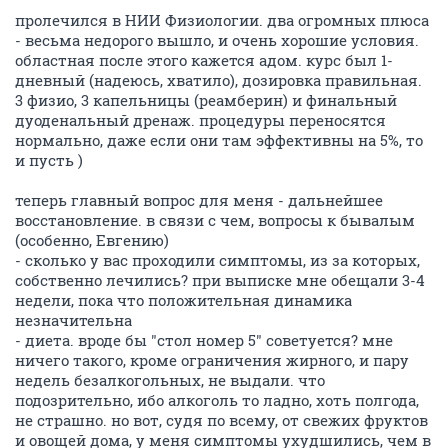
пролечился в НИИ Физиологии. два огромных плюса
- весьма недорого вышло, и очень хорошие условия.
областная после этого кажется адом. курс был 1-
дневный (надеюсь, хватило), дозировка правильная.
3 физио, 3 капельницы (реамберин) и финальный
дуоденальный дренаж. процедуры переносятся
нормально, даже если они там эффективны на 5%, то
и пусть )
теперь главный вопрос для меня - дальнейшее
восстановление. в связи с чем, вопросы к бывалым
(особенно, Евгению)
- сколько у вас проходили симптомы, из за которых,
собственно лечились? при выписке мне обещали 3-4
недели, пока что положительная динамика
незначительна
- диета. вроде бы "стол номер 5" советуется? мне
ничего такого, кроме ограничения жирного, и пару
недель безалкогольных, не выдали. что
подозрительно, ибо алкоголь то ладно, хоть полгода,
не страшно. но вот, судя по всему, от свежих фруктов
и овощей дома, у меня симптомы ухудшились, чем в