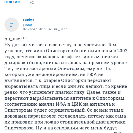
ОТВЕТИТЬ
Fenix1
F
junior
02 марта 2016
nu_user
nu_user !!!
Ну дак вы читайте всю ветку, а не частично. Там
указано, что яйца Описторхов были выявлены в 2002
году, лечение оказалось не эффективным, низкая
дозировка была, клинка осталась на прежнем уровне.
Т.е у. меня застарелый Описторхоз, ему лет 15,
который уже не зондированием, не ИФА не
выявляется, т.к. старые Описторхи перестают
вырабатывать яйца и если они это делают, то крайне
редко, что усложняет диагностику. Далее, также и
перестают вырабатываться антитела к Описторхам,
соответсвенно анализ ИФА и ЦИК на антитела к
Описторхам будет отрицательный. Со всеми этими
доводами паразитолог согласилась, потому как сама
их приводит при ложно отрицательной диагностики
Описторхоза. Ну и на основании чего меня будут