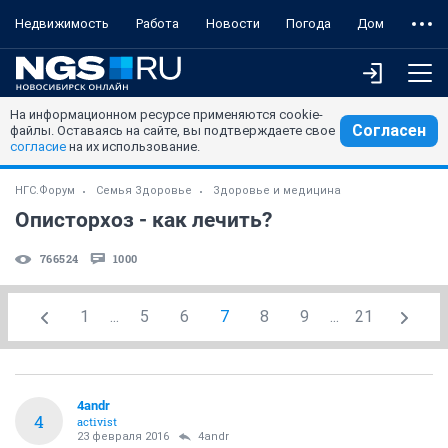
Недвижимость
Работа
Новости
Погода
Дом
На информационном ресурсе применяются cookie-
Согласен
файлы. Оставаясь на сайте, вы подтверждаете свое
согласие
на их использование.
НГС.Форум
Семья Здоровье
Здоровье и медицина
Описторхоз - как лечить?
766524
1000
1
...
5
6
7
8
9
...
21
4andr
4
activist
23 февраля 2016
4andr