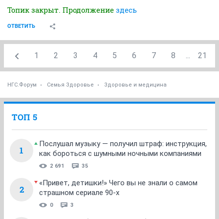
Топик закрыт. Продолжение
здесь
ОТВЕТИТЬ
1
2
3
4
5
6
7
8
...
21
НГС.Форум
Семья Здоровье
Здоровье и медицина
ТОП 5
Послушал музыку — получил штраф: инструкция,
1
как бороться с шумными ночными компаниями
2 691
35
«Привет, детишки!» Чего вы не знали о самом
2
страшном сериале 90-х
0
3