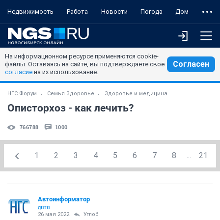
Недвижимость
Работа
Новости
Погода
Дом
На информационном ресурсе применяются cookie-
Согласен
файлы. Оставаясь на сайте, вы подтверждаете свое
согласие
на их использование.
НГС.Форум
Семья Здоровье
Здоровье и медицина
Описторхоз - как лечить?
766788
1000
1
2
3
4
5
6
7
8
...
21
Автоинформатор
guru
26 мая 2022
Углоб