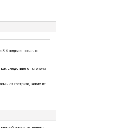
 3-4 недели, пока что
и как следствие от степени
омы от гастрита, какие от
нижней части, от левого