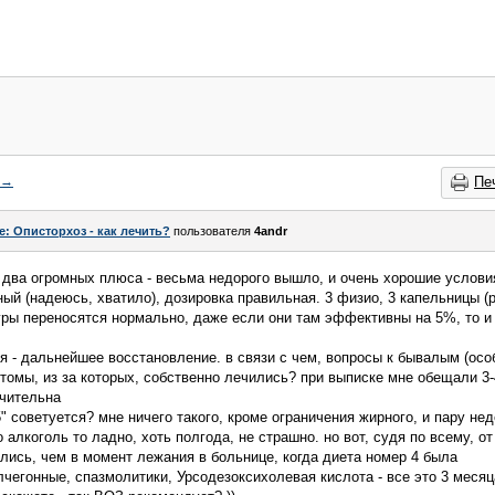
→
Пе
e: Описторхоз - как лечить?
пользователя
4andr
два огромных плюса - весьма недорого вышло, и очень хорошие условия
ный (надеюсь, хватило), дозировка правильная. 3 физио, 3 капельницы 
ры переносятся нормально, даже если они там эффективны на 5%, то и 
я - дальнейшее восстановление. в связи с чем, вопросы к бывалым (осо
птомы, из за которых, собственно лечились? при выписке мне обещали 3-
чительна
5" советуется? мне ничего такого, кроме ограничения жирного, и пару не
 алкоголь то ладно, хоть полгода, не страшно. но вот, судя по всему, 
ись, чем в момент лежания в больнице, когда диета номер 4 была
лчегонные, спазмолитики, Урсодезоксихолевая кислота - все это 3 меся