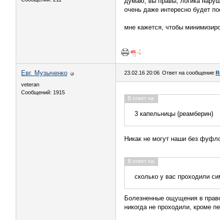
думаю, вы правы, логика наруш
очень даже интересно будет по
мне кажется, чтобы минимизиро
Евг. Музыченко
23.02.16 20:06
Ответ на сообщение
R
veteran
Сообщений: 1915
В ответ на:
3 капельницы (реамберин)
Никак не могут наши без фуфл
В ответ на:
сколько у вас проходили си
Болезненные ощущения в право
никогда не проходили, кроме п