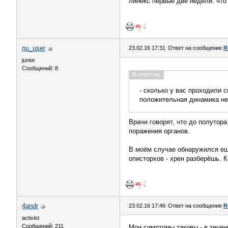
линекс первые две недели. что 
nu_user
23.02.16 17:31
Ответ на сообщение
R
junior
Сообщений: 8
В ответ на:
- сколько у вас проходили 
положительная динамика не
Врачи говорят, что до полутора
поражения органов.
В моём случае обнаружился еще
описторхов - хрен разберёшь. 
4andr
23.02.16 17:46
Ответ на сообщение
R
activist
Сообщений: 211
Мои симптомы таковы - в течен