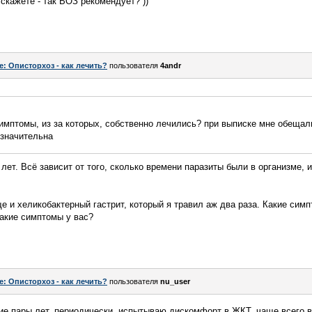
скажете - так ВОЗ рекомендует? ))
e: Описторхоз - как лечить?
пользователя
4andr
симптомы, из за которых, собственно лечились? при выписке мне обещали
значительна
 лет. Всё зависит от того, сколько времени паразиты были в организме, 
 и хеликобактерный гастрит, который я травил аж два раза. Какие симпт
Какие симптомы у вас?
e: Описторхоз - как лечить?
пользователя
nu_user
ие пары лет, периодически, испытываю дискомфорт в ЖКТ, чаще всего в 