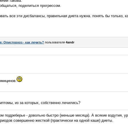
ений такова.
общаться, поделиться прогрессом.
вать все эти дисбалансы, правильная диета нужна. понять бы только, ка
e: Описторхоз - как лечить?
пользователя
4andr
омицинов.
мптомы, из за которых, собственно лечились?
м подреберье - довольно быстро (меньше месяца). А всякие вздутия, у
ериодов совершенно жесткой (практически на одной каше) диеты.