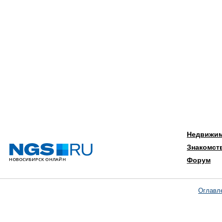
Недвижи
Знакомст
Форум
Оглавл