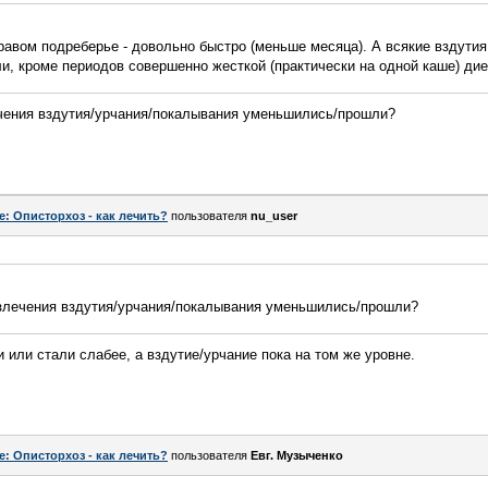
авом подреберье - довольно быстро (меньше месяца). А всякие вздутия
и, кроме периодов совершенно жесткой (практически на одной каше) дие
ечения вздутия/урчания/покалывания уменьшились/прошли?
e: Описторхоз - как лечить?
пользователя
nu_user
излечения вздутия/урчания/покалывания уменьшились/прошли?
ли стали слабее, а вздутие/урчание пока на том же уровне.
e: Описторхоз - как лечить?
пользователя
Евг. Музыченко