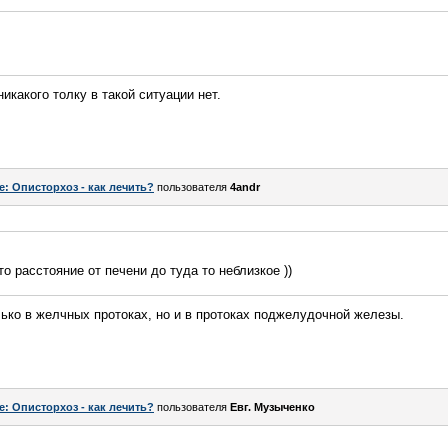
икакого толку в такой ситуации нет.
e: Описторхоз - как лечить?
пользователя
4andr
то расстояние от печени до туда то неблизкое ))
ько в желчных протоках, но и в протоках поджелудочной железы.
e: Описторхоз - как лечить?
пользователя
Евг. Музыченко