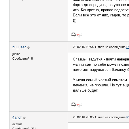
борта до середины, на уровне 
что. Конкретно, правое подреб
Если все это от них, гадов, то 
)))
nu_user
23.02.16 19:54
Ответ на сообщение
R
junior
Сообщений: 8
Спазмы, вздутия - почти навер
желчи сам по себе может позв
помогает нарушиться балансу ба
У меня самый частый симптом -
лечения, не прошло. Но тут еще
дальше будет.
4andr
23.02.16 20:05
Ответ на сообщение
R
activist
Сообщений: 211