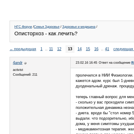
НГС.Форум
/
Семья Здоровье
/
Здоровье и медицина
/
Описторхоз - как лечить?
1
..
11
12
13
14
15
16
..
41
←
предыдущая
следующая
4andr
23.02.16 16:45
Ответ на сообщение
R
activist
Сообщений: 211
пролечился в НИИ Физиологии. 
кажется адом. курс был 1-днев
дуоденальный дренаж. процеду
теперь главный вопрос для мен
- сколько у вас проходили сим
положительная динамика незна
- диета. вроде бы "стол номер 
выдали. что подозрительно, ибо
дома, у меня симптомы ухудшил
- медикаментозная терапия. же