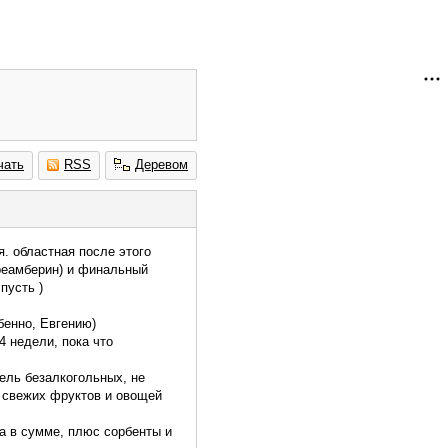
чать
RSS
Деревом
. областная после этого
(реамберин) и финальный
пусть )
бенно, Евгению)
4 недели, пока что
дель безалкогольных, не
от свежих фруктов и овощей
ца в сумме, плюс сорбенты и