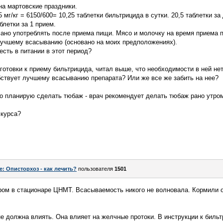
на мартовские праздники.
 мг/кг = 6150/600= 10,25 таблетки бильтрицида в сутки. 20,5 таблетки за
блетки за 1 прием.
сано употреблять после приема пищи. Мясо и молочку на время приема 
лучшему всасыванию (основано на моих предположениях).
сть в питании в этот период?
готовки к приему бильтрицида, читал выше, что необходимости в ней нет
бствует лучшему всасыванию препарата? Или же все же забить на нее?
 планирую сделать тюбаж - врач рекомендует делать тюбаж рано утром
 курса?
e: Описторхоз - как лечить?
пользователя
1501
ром в стационаре ЦНМТ. Всасываемость никого не волновала. Кормили о
е должна влиять. Она влияет на желчные протоки. В инструкции к бильт