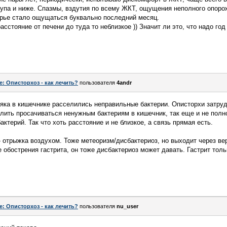
пупа и ниже. Спазмы, вздутия по всему ЖКТ, ощущения неполного опоро
ерье стало ощущаться буквально последний месяц.
расстояние от печени до туда то неблизкое )) Значит ли это, что надо го
e: Описторхоз - как лечить?
пользователя
4andr
няка в кишечнике расселились неправильные бактерии. Описторхи затру
олить просачиваться ненужным бактериям в кишечник, так еще и не пол
ктерий. Так что хоть расстояние и не близкое, а связь прямая есть.
 отрыжка воздухом. Тоже метеоризм/дисбактериоз, но выходит через ве
 обострения гастрита, он тоже дисбактериоз может давать. Гастрит толь
e: Описторхоз - как лечить?
пользователя
nu_user