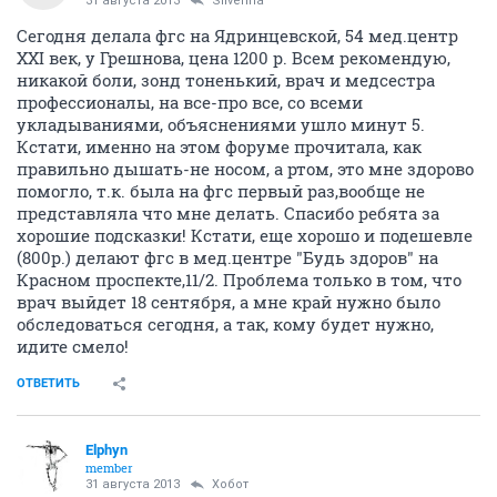
31 августа 2013
Silverina
Сегодня делала фгс на Ядринцевской, 54 мед.центр
XXI век, у Грешнова, цена 1200 р. Всем рекомендую,
никакой боли, зонд тоненький, врач и медсестра
профессионалы, на все-про все, со всеми
укладываниями, объяснениями ушло минут 5.
Кстати, именно на этом форуме прочитала, как
правильно дышать-не носом, а ртом, это мне здорово
помогло, т.к. была на фгс первый раз,вообще не
представляла что мне делать. Спасибо ребята за
хорошие подсказки! Кстати, еще хорошо и подешевле
(800р.) делают фгс в мед.центре "Будь здоров" на
Красном проспекте,11/2. Проблема только в том, что
врач выйдет 18 сентября, а мне край нужно было
обследоваться сегодня, а так, кому будет нужно,
идите смело!
ОТВЕТИТЬ
Elphyn
member
31 августа 2013
Хобот