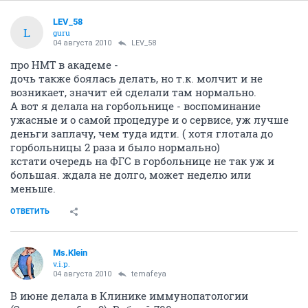
LEV_58
L
guru
04 августа 2010
LEV_58
про НМТ в академе -
дочь также боялась делать, но т.к. молчит и не
возникает, значит ей сделали там нормально.
А вот я делала на горбольнице - воспоминание
ужасные и о самой процедуре и о сервисе, уж лучше
деньги заплачу, чем туда идти. ( хотя глотала до
горбольницы 2 раза и было нормально)
кстати очередь на ФГС в горбольнице не так уж и
большая. ждала не долго, может неделю или
меньше.
ОТВЕТИТЬ
Ms.Klein
v.i.p.
04 августа 2010
temafeya
В июне делала в Клинике иммунопатологии