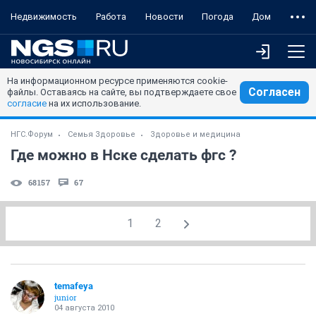
Недвижимость
Работа
Новости
Погода
Дом
На информационном ресурсе применяются cookie-
Согласен
файлы. Оставаясь на сайте, вы подтверждаете свое
согласие
на их использование.
НГС.Форум
Семья Здоровье
Здоровье и медицина
Где можно в Нске сделать фгс ?
68157
67
1
2
temafeya
junior
04 августа 2010