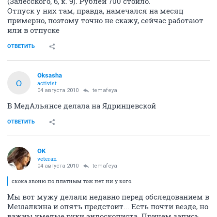
(Залесского, 6, к. 9). Рублей 700 стоило.
Отпуск у них там, правда, намечался на месяц
примерно, поэтому точно не скажу, сейчас работают
или в отпуске
ОТВЕТИТЬ
Oksasha
O
activist
04 августа 2010
temafeya
В МедАльянсе делала на Ядринцевской
ОТВЕТИТЬ
OK
veteran
04 августа 2010
temafeya
скока звоню по платным тож нет ни у кого.
Мы вот мужу делали недавно перед обследованием в
Мешалкина и опять предстоит... Есть почти везде, но
важны умелые руки эндоскописта. Причем запись