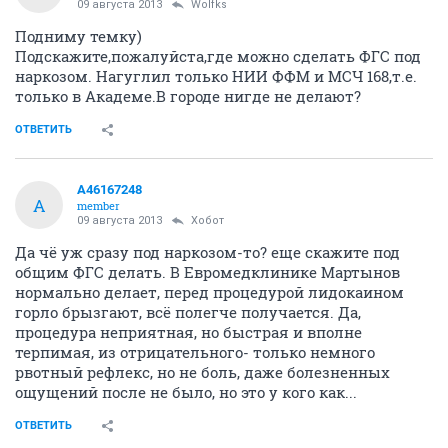
09 августа 2013
Wolfks
Подниму темку)
Подскажите,пожалуйста,где можно сделать ФГС под
наркозом. Нагуглил только НИИ ФФМ и МСЧ 168,т.е.
только в Академе.В городе нигде не делают?
ОТВЕТИТЬ
A46167248
A
member
09 августа 2013
Хобот
Да чё уж сразу под наркозом-то? еще скажите под
общим ФГС делать. В Евромедклинике Мартынов
нормально делает, перед процедурой лидокаином
горло брызгают, всё полегче получается. Да,
процедура неприятная, но быстрая и вполне
терпимая, из отрицательного- только немного
рвотный рефлекс, но не боль, даже болезненных
ощущений после не было, но это у кого как...
ОТВЕТИТЬ