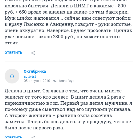
довольно быстрая. Делали в ЦНМТ в какдеме - 800
руб. + 650 вроде за анализ на какие-то там бактерии.
Муж шибко жаловался... сейчас нам советуют пойти
к врачу Лысенко в Авиценну, говорят - руки золотые,
очень аккуратно. Наверное, будем пробовать. Ценник
уже повыше - около 2300 руб., но может оно того
стоит.
ОТВЕТИТЬ
Октябринка
О
activist
05 августа 2010
temafeya
Делала в цнмт. Согласна с тем, что очень многое
зависит от того кто делает. В цнмт делала 2 раза с
периодичностью в год. Первый раз делал мужчина, я
по-моему даже смеяться над его шутками успевала.
А второй- женщина – разница была оооочень
заметна. Теперь боюсь делать эту процедуру, чего не
было после первого раза.
ОТВЕТИТЬ