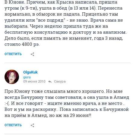
В Юноне. Причем, как Крыска написала, пришла
утром (к 9-ти), ушла в обед (в 13 или 14). Перенесла
нормально, в обморок не падала. Прицельно там
удаляли или "все подряд" - не знаю. Врача сама не
выбирала. Через неделю пришла туда же на
бесплатную консультацию к доктору и за анализом.
Дело было, если память не изменяет, года 3 назад,
стоило 4800 рэ.
ОТВЕТИТЬ
OlgaKuk
guru
09 июня 2010
Сакура
Про Юнону тоже слышала много хорошего. Но мне
всегда Бачурину там советовали, а она ушла в Алмед
:-(. И все говорят - ищите именно врача, а не место .
Вот и ум на раскоряку.. Пока записалась к Бачуриной
на приём в Алмед, но аж на 29 июня!!
ОТВЕТИТЬ