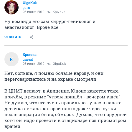
OlgaKuk
guru
08 июня 2010
Крыска
Ну команда это сам хирург-гениколог и
анастезиолог. Вроде всё..
ОТВЕТИТЬ
Крыска
К
unreal
08 июня 2010
OlgaKuk
Нет, больше, я помню больше народу, и они
переговаривались и на экране смотрели.
В ЦНМТ делают, в Авиценне, Юноне кажется тоже,
причём, в режиме "утром пришёл - вечером ушёл".
Не думаю, что это очень правильно - у нас в палате
девочка лежала, которой плохо даже через сутки
после операции было, обморок. Думаю, что пару дней
хотя бы надо провести в стационаре под присмотром
врачей.