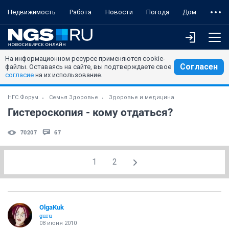
Недвижимость
Работа
Новости
Погода
Дом
На информационном ресурсе применяются cookie-
Согласен
файлы. Оставаясь на сайте, вы подтверждаете свое
согласие
на их использование.
НГС.Форум
Семья Здоровье
Здоровье и медицина
Гистероскопия - кому отдаться?
70207
67
1
2
OlgaKuk
guru
08 июня 2010