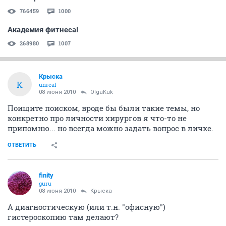
766459
1000
Академия фитнеса!
268980
1007
Крыска
К
unreal
08 июня 2010
OlgaKuk
Поищите поиском, вроде бы были такие темы, но
конкретно про личности хирургов я что-то не
припомню... но всегда можно задать вопрос в личке.
ОТВЕТИТЬ
finity
guru
08 июня 2010
Крыска
А диагностическую (или т.н. "офисную")
гистероскопию там делают?