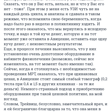
Сказать, что он у Вас есть, нельзя, но и что у Вас его
нет - тоже". При этом у меня есть УЗИ чуть не на
каждый день цикла, и анализы я сдавала в таком
режиме, что вспомнила свою беременность, когда
надо было раз в неделю в поликлинику ходить. И
после этого оказалось, что мы вернулись в исходную
точку, и надо к той куче денег, которую я на тот
момент уже оставила в Авиценне, оставить еще одну
кучу денег, с неизвестным результатом.
Еще, в процессе лечения выяснилось, что у них
установлено очень допотопное оборудование в
кабинете физиолечения (возможно, сейчас все
изменилось, на тот момент было именно так).
Сейчас, когда я столкнулась с необходимостью
проведения МРТ, оказалось, что при одинаковых
ценах, в Авиценне стоит самый слабый томограф (0,2
тесла при 0,4 и 1,5 в других клиниках - за те же
деньги). Немного странный подход к приобретению
оборудования при такой ценовой политике, на мой
взгляд.
Словом, Трейвиш, безусловно, замечательный врач, и
я ей безгранично благодарна за то, что она меня в