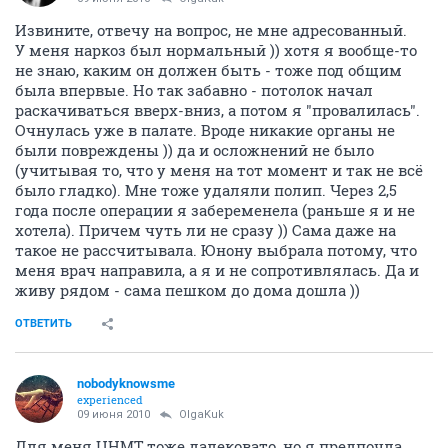
Извините, отвечу на вопрос, не мне адресованный.
У меня наркоз был нормальный )) хотя я вообще-то
не знаю, каким он должен быть - тоже под общим
была впервые. Но так забавно - потолок начал
раскачиваться вверх-вниз, а потом я "провалилась".
Очнулась уже в палате. Вроде никакие органы не
были повреждены )) да и осложнений не было
(учитывая то, что у меня на тот момент и так не всё
было гладко). Мне тоже удаляли полип. Через 2,5
года после операции я забеременела (раньше я и не
хотела). Причем чуть ли не сразу )) Сама даже на
такое не рассчитывала. Юнону выбрала потому, что
меня врач направила, а я и не сопротивлялась. Да и
живу рядом - сама пешком до дома дошла ))
ОТВЕТИТЬ
nobodyknowsme
experienced
09 июня 2010
OlgaKuk
Для меня ЦНМТ тоже далековато, но я предпочла