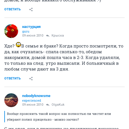
ОТВЕТИТЬ
настурция
guru
09 июня 2010
Крыска
Хде?
В семье и браке? Когда просто посмотрели, то
да, как очухалась- спала сколько-то, обедом
накормили, домой пошла часа в 2-3. Когда удаляли,
то только на след. утро выписали. И больничный в
любом случае дают на 3 дня.
ОТВЕТИТЬ
nobodyknowsme
experienced
09 июня 2010
OlgaKuk
Вообще прояснить такой вопрос как полностью ли чистят или
убирают полип прицельно - можно заочно?
С их слов, они в принципе не практикуют точечное