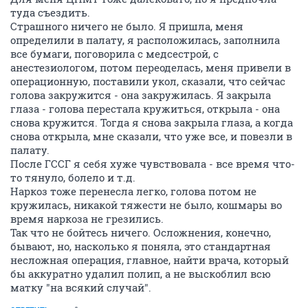
туда съездить.
Страшного ничего не было. Я пришла, меня
определили в палату, я расположилась, заполнила
все бумаги, поговорила с медсестрой, с
анестезиологом, потом переоделась, меня привели в
операционную, поставили укол, сказали, что сейчас
голова закружится - она закружилась. Я закрыла
глаза - голова перестала кружиться, открыла - она
снова кружится. Тогда я снова закрыла глаза, а когда
снова открыла, мне сказали, что уже все, и повезли в
палату.
После ГССГ я себя хуже чувствовала - все время что-
то тянуло, болело и т.д.
Наркоз тоже перенесла легко, голова потом не
кружилась, никакой тяжести не было, кошмары во
время наркоза не грезились.
Так что не бойтесь ничего. Осложнения, конечно,
бывают, но, насколько я поняла, это стандартная
несложная операция, главное, найти врача, который
бы аккуратно удалил полип, а не выскоблил всю
матку "на всякий случай".