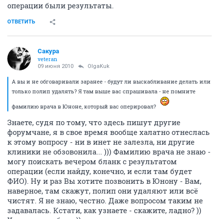
операции были результаты.
ОТВЕТИТЬ
Сакура
veteran
09 июня 2010
OlgaKuk
А вы и не обговаривали заранее - будут ли выскабливание делать или
только полип удалять? Я там выше вас спрашивала - не помните
фамилию врача в Юноне, который вас оперировал?
Знаете, судя по тому, что здесь пишут другие
форумчане, я в свое время вообще халатно отнеслась
к этому вопросу - ни в инет не залезла, ни другие
клиники не обзовонила... ))) Фамилию врача не знаю -
могу поискать вечером бланк с результатом
операции (если найду, конечно, и если там будет
ФИО). Ну и раз Вы хотите позвонить в Юнону - Вам,
наверное, там скажут, полип они удаляют или всё
чистят. Я не знаю, честно. Даже вопросом таким не
задавалась. Кстати, как узнаете - скажите, ладно? ))