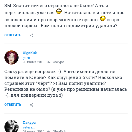
ЗЫ: Значит ничего страшного не было? А то я
перетряслась уже вся
. Начиталась в и-нете и про
осложнения и про повреждённые органы
и про
плохой наркоз.. Вам полип эндометрия удаляли?
ОТВЕТИТЬ
OlgaKuk
guru
09 июня 2010
Сакура
Саккура, ещё вопросик :-). А кто именно делал не
помните в Юноне? Как ощущения были? Насколько
страшен этот "чёрт"? :-) Вам полип удаляли?
Рецедивов не было? (я уже про рецидивы начиталась
:-), для поддержки духа ;))
ОТВЕТИТЬ
Сакура
veteran
09 июня 2010
OlgaKuk