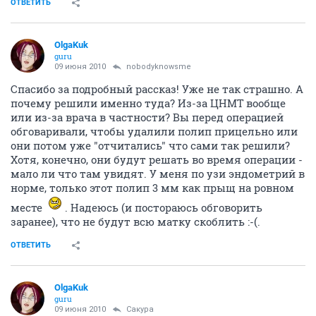
ОТВЕТИТЬ
OlgaKuk
guru
09 июня 2010
nobodyknowsme
Спасибо за подробный рассказ! Уже не так страшно. А
почему решили именно туда? Из-за ЦНМТ вообще
или из-за врача в частности? Вы перед операцией
обговаривали, чтобы удалили полип прицельно или
они потом уже "отчитались" что сами так решили?
Хотя, конечно, они будут решать во время операции -
мало ли что там увидят. У меня по узи эндометрий в
норме, только этот полип 3 мм как прыщ на ровном
месте
. Надеюсь (и постораюсь обговорить
заранее), что не будут всю матку скоблить :-(.
ОТВЕТИТЬ
OlgaKuk
guru
09 июня 2010
Сакура