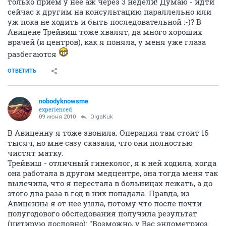
только приём у неё аж через 3 недели! Думаю - идти
сейчас к другим на консультацию параллельно или
уж пока не ходить и быть последовательной :-)? В
Авицене Трейвиш тоже хвалят, да много хороших
врачей (и центров), как я поняла, у меня уже глаза
разбегаются
ОТВЕТИТЬ
nobodyknowsme
experienced
09 июня 2010
OlgaKuk
В Авиценну я тоже звонила. Операция там стоит 16
тысяч, но мне сазу сказали, что они полностью
чистят матку.
Трейвиш - отличный гинеколог, я к ней ходила, когда
она работала в другом медцентре, она тогда меня так
вылечила, что я перестала в больницах лежать, а до
этого два раза в год в них попадала. Правда, из
Авиценны я от нее ушла, потому что после почти
полугодового обследования получила результат
(цитирую дословно): "Возможно, у Вас эндометриоз.