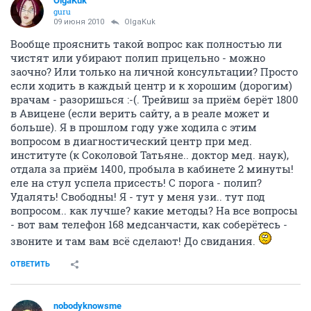
OlgaKuk
guru
09 июня 2010
OlgaKuk
Вообще прояснить такой вопрос как полностью ли
чистят или убирают полип прицельно - можно
заочно? Или только на личной консультации? Просто
если ходить в каждый центр и к хорошим (дорогим)
врачам - разоришься :-(. Трейвиш за приём берёт 1800
в Авицене (если верить сайту, а в реале может и
больше). Я в прошлом году уже ходила с этим
вопросом в диагностический центр при мед.
институте (к Соколовой Татьяне.. доктор мед. наук),
отдала за приём 1400, пробыла в кабинете 2 минуты!
еле на стул успела присесть! С порога - полип?
Удалять! Свободны! Я - тут у меня узи.. тут под
вопросом.. как лучше? какие методы? На все вопросы
- вот вам телефон 168 медсанчасти, как соберётесь -
звоните и там вам всё сделают! До свидания.
ОТВЕТИТЬ
nobodyknowsme