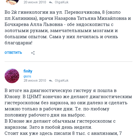
20 июня 2010
OlgaKuk
Во 2й гинекологии на ул. Перевозчикова, 8 (около
пл.Калинина), врачи Назарова Татьяна Михайловна и
Бочкарева Алла Львовна - обе эндоскописты с
золотыми руками, замечательными мозгами и
большим опытом. Сама у них лечилась и очень
благодарна!
ОТВЕТИТЬ
finity
guru
28 июня 2010
OlgaKuk
В итоге на диагностическую гистеру я пошла в
Юнону. В ЦНМТ конечно же делают диагностическим
гистероскопом без наркоза, но они далеко и сделать
можно только в рабочие дни. Т.е. по-любому
половину рабочего дня на выброс.
В Юноне же делают обычным гистероскопом с
наркозом. Зато в любой день недели.
Стоит как уже здесь писали 8 тыс. с анализами, 7