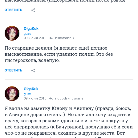
ОТВЕТИТЬ
OlgaKuk
guru
09 июня 2010
nskstrannik
По старинке делали (и делают ещё) полное
выскабливание, если удаляют полип. Это без
гистероскопа, вслепую.
ОТВЕТИТЬ
OlgaKuk
guru
09 июня 2010
nobodyknowsme
Я взяла на заметку Юнону и Авицену (правда, боюсь,
в Авицене дорого очень..). Но сначала хочу сходить к
врачу, которого рекомендовали в и-нете и подруга у
неё оперировалась (к Бачуриной), послушаю её и если
что-то не понравится, сходить в другие места. Вот