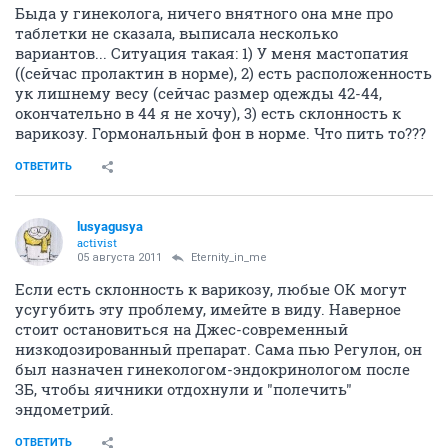
Быда у гинеколога, ничего внятного она мне про
таблетки не сказала, выписала несколько
вариантов... Ситуация такая: 1) У меня мастопатия
((сейчас пролактин в норме), 2) есть расположенность
ук лишнему весу (сейчас размер одежды 42-44,
окончательно в 44 я не хочу), 3) есть склонность к
варикозу. Гормональный фон в норме. Что пить то???
ОТВЕТИТЬ
lusyagusya
activist
05 августа 2011
Eternity_in_me
Если есть склонность к варикозу, любые ОК могут
усугубить эту проблему, имейте в виду. Наверное
стоит остановиться на Джес-современный
низкодозированный препарат. Сама пью Регулон, он
был назначен гинекологом-эндокринологом после
ЗБ, чтобы яичники отдохнули и "полечить"
эндометрий.
ОТВЕТИТЬ