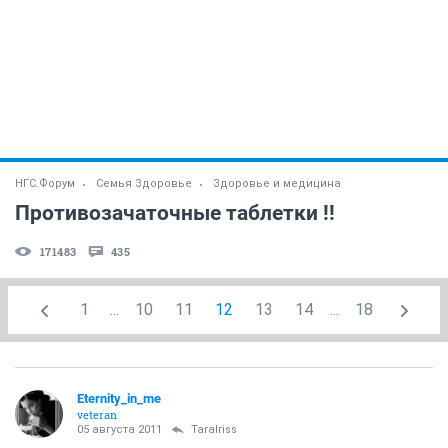
НГС.Форум
Семья Здоровье
Здоровье и медицина
Противозачаточные таблетки !!
171483
435
1
...
10
11
12
13
14
...
18
Eternity_in_me
veteran
05 августа 2011
TaraIriss