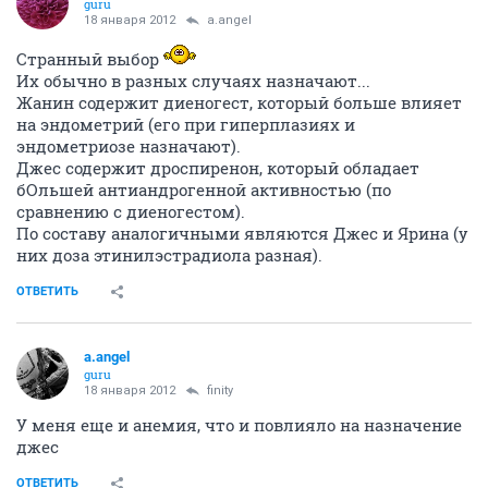
guru
18 января 2012
a.angel
Странный выбор
Их обычно в разных случаях назначают...
Жанин содержит диеногест, который больше влияет
на эндометрий (его при гиперплазиях и
эндометриозе назначают).
Джес содержит дроспиренон, который обладает
бОльшей антиандрогенной активностью (по
сравнению с диеногестом).
По составу аналогичными являются Джес и Ярина (у
них доза этинилэстрадиола разная).
ОТВЕТИТЬ
a.angel
guru
18 января 2012
finity
У меня еще и анемия, что и повлияло на назначение
джес
ОТВЕТИТЬ