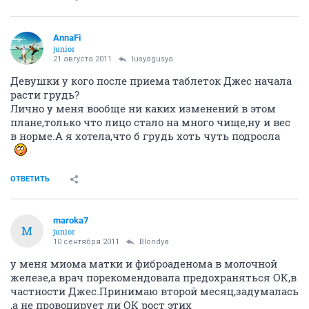
AnnaFi
junior
21 августа 2011
lusyagusya
Девушки у кого после приема таблеток Джес начала
расти грудь?
Лично у меня вообще ни каких изменений в этом
плане,только что лицо стало на много чище,ну и вес
в норме.А я хотела,что б грудь хоть чуть подросла
ОТВЕТИТЬ
maroka7
M
junior
10 сентября 2011
Blondya
у меня миома матки и фиброаденома в молочной
железе,а врач порекомендовала предохраняться ОК,в
частности Джес.Принимаю второй месяц,задумалась
,а не провоцирует ли ОК рост этих