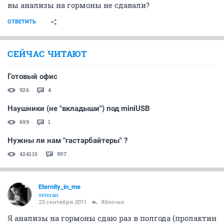
вы анализы на гормоны не сдавали?
ОТВЕТИТЬ
СЕЙЧАС ЧИТАЮТ
Готовый офис
926
4
Наушники (не "вкладыши") под miniUSB
699
1
Нужны ли нам "гастарбайтеры" ?
424115
997
Eternity_in_me
veteran
23 сентября 2011
Яблочко
Я анализы на гормоны сдаю раз в полгода (пролактин