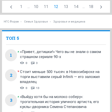
1
...
10
11
12
13
14
...
18
НГС.Форум
Семья Здоровье
Здоровье и медицина
ТОП 5
«Привет, детишки!» Чего вы не знали о самом
1
страшном сериале 90-х
0
3
Стоит меньше 500 тысяч: в Новосибирске на
2
торги выставили серый Infiniti — его заложил
владелец
0
13
«Выйду хотя бы на молоко соберу»:
3
трогательная история уличного артиста, его
куклы-дворника Семена Степановича