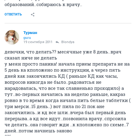
образований..собираюсь к врачу..
ОТВЕТИТЬ
Турман
guru
19 сентября 2011
Blondya
девочки, что делать?? месячные уже 8 день..врач
сказал ниче не делать
у меян просто паника! начала прием препарата не на
5 день ка кположено по инструкции, а через пять
дней как закончились КД ( раньше КД как часы,
вопросов никогда не было..радоватсья не
нарадовалась, что все так славненько проходило) а
тут..во-первых начались на неделю раньше, какраз
ровно в то время когда начала пить белые таблетки (
три мерси..15 день..) вот пила по 21 пок ане
закончились..и кд все шли..вчера был первый день
перерыва..а кд все идут..позвонила врачу..спрсоила
че делать..она говорит жди ..к кположено по схеме..7
дней..потом начнешь заново