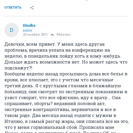
ОТВЕТИТЬ
Dinulka
D
junior
20 ноября 2011
Яблочко
Девочки, всем привет. У меня здесь другая
проблема, врачиха уехала на конференцию на
неделю, в понедельник пойду хоть к кому-нибудь.
Дольше ждать возможности нет. Но может здесь что
подскажут?!
Вообщем неделю назад просыпаюсь дома все белье в
крови, все хлюпает, это с учетом что месячные
третий день. Я с круглыми глазами в ближайшую
больницу, они смотрят по экстренным показаниям и
узист говорит, что все офигенно, иду к врачу... Она
спрашивает, оборты? недавний половой акт,
экстренные контрацептивы, нервничали и все в
таком роде. Два месяца назад ездили с мужем в
Италию, в самый разгар жары, они списала все на это,
что у меня гормональный сбой. Прописала мне
Диане, всего я их пропила 6 дней. Да этого ОК не