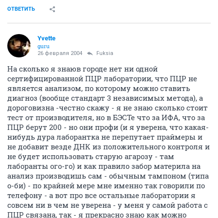
ОТВЕТИТЬ
Yvette
guru
26 февраля 2004
Fuksia
На сколько я знаюв городе нет ни одной
сертифицированной ПЦР лаборатории, что ПЦР не
является анализом, по которому можно ставить
диагноз (вообще стандарт 3 независимых метода), а
дороговизна -честно скажу - я не знаю сколько стоит
тест от производителя, но в БЭСТе что за ИФА, что за
ПЦР берут 200 - но они профи (и я уверена, что какая-
нибудь дура лаборантка не перепутает праймеры и
не добавит везде ДНК из положительного контроля и
не будет использовать старую агарозу - там
лаборанты ого-го) и как правило забор материла на
анализ производишь сам - обычным тампоном (типа
о-би) - по крайней мере мне именно так говорили по
телефону - а вот про все остальные лаборатории я
совсем ни в чем не уверена - у меня у самой работа с
ПЦР связана, так - я прекрасно знаю как можно