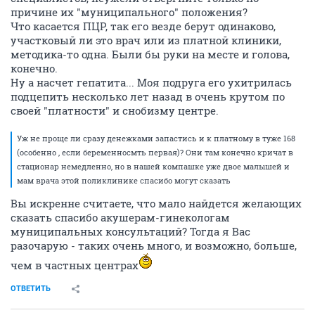
причине их "муниципального" положения?
Что касается ПЦР, так его везде берут одинаково,
участковый ли это врач или из платной клиники,
методика-то одна. Были бы руки на месте и голова,
конечно.
Ну а насчет гепатита... Моя подруга его ухитрилась
подцепить несколько лет назад в очень крутом по
своей "платности" и снобизму центре.
Уж не проще ли сразу денежками запастись и к платному в туже 168
(особенно , если беременносмть первая)? Они там конечно кричат в
стационар немедленно, но в нашей компашке уже двое малышей и
мам врача этой поликлинике спасибо могут сказать
Вы искренне считаете, что мало найдется желающих
сказать спасибо акушерам-гинекологам
муниципальных консультаций? Тогда я Вас
разочарую - таких очень много, и возможно, больше,
чем в частных центрах
ОТВЕТИТЬ