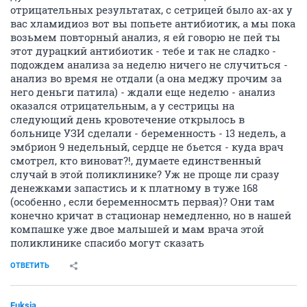
отрицательных результатах, с сетрицей было ах-ах у
вас хламидиоз вот вы попьете антибиотик, а мы пока
возьмем повторный анализ, я ей говорю не пей ты
этот дурацкий антибиотик - тебе и так не сладко -
подождем анализа за неделю ничего не случиться -
анализ во время не отдали (а она меджу прочим за
него деньги патила) - ждали еще неделю - анализ
оказался отрицательным, а у сестрицы на
следующий день кровотечение открылось в
больнице УЗИ сделали - беременность - 13 недель, а
эмбрион 9 недельный, сердце не бьется - куда врач
смотрел, кто виноват?!, думаете единственный
случай в этой поликлинике? Уж не проще ли сразу
денежками запастись и к платному в туже 168
(особенно , если беременносмть первая)? Они там
конечно кричат в стационар немедленно, но в нашей
компашке уже двое малышей и мам врача этой
поликлинике спасибо могут сказать
ОТВЕТИТЬ
Fuksia