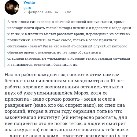
Yvette
guru
26 февраля 2004
Fuksia
А чем плохи гинекологи в обычной женской консультации, кроме
необходимости брать талон? Методы лечения и идеология везде одни
и те же, и в платных местах работают врачи, перешедшие из обычных
поликлиник. Платить за тоже самое, только в более приятной
обстановке - зачем? Разве что какой-то сложный случай, от которого
обычные врачи отказались, но тут надо обращаться в
специализированные учреждения, которые этими самыми случаями
и занимаются, отделения больниц и пр.
Нас на работе каждый год гоняют к этим самым
бесплатным гинекологам на медосмотра за 10 лет
работы хорошие воспоминания остались только о
двух об уже упоминавшейся Мороз, хотя ее
присказка - надо срочно рожать - меня и слега
раздражает (надо, кто бы спорил надо), но спец она
хороший, вторая в этом году барышня только что
закончившая институт (ей интересно работать, для
нее пациенты это не поток теток, а люди и смотрит
она аккуратно) все остальные относятся к тебе как к
... даже не знаю к кому - смотрят неаккуратно ( я же