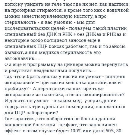
полоску увидеть на геле там где их нет, как надписи
на пробирках стираются, а кроме того как с водичкой
можно занести нуклеиновую кислоту, а про
стерильность - я вас умоляю - мы для
исследовательских целей - пользуем такой пластик
специальный без ДНК и РНК + без ДНКаз и РНКаз и
некоторые особо боящиеся заносов еще в
специальных ПЦР боксах работают, так и то заносы
бывают, а для медиков стерильность это
автоклавчик......
О а еще и программку на циклере можно перепутать
и результат неадекватный получить....
Так что и брать анализ у нас их не умеют - шпатель
одноразовый – при вас из мешочка достали, как и
пробирку? - А перчаточки на докторе тоже
одноразовые из пакетика, а не автоклавированные?
И делать не умеют - в каком мед. учериждении
города есть три одельных помещения, положенных
для ПЦР лаборатории?
Где гарантия, что лаборантка не больна данной
конкретной болячкой - не факт, что заползишен
эффект в этом случае будет 100% или даже 50%, 30