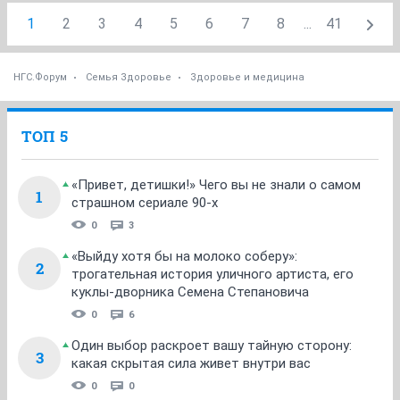
1
2
3
4
5
6
7
8
...
41
НГС.Форум
Семья Здоровье
Здоровье и медицина
ТОП 5
«Привет, детишки!» Чего вы не знали о самом
1
страшном сериале 90-х
0
3
«Выйду хотя бы на молоко соберу»:
2
трогательная история уличного артиста, его
куклы-дворника Семена Степановича
0
6
Один выбор раскроет вашу тайную сторону:
3
какая скрытая сила живет внутри вас
0
0