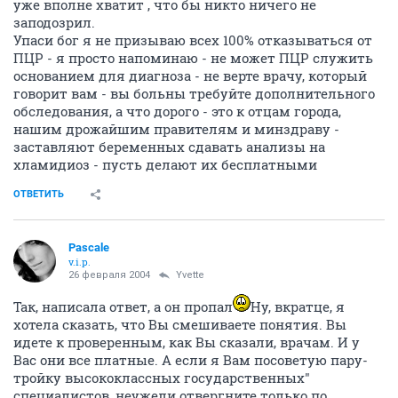
уже вполне хватит , что бы никто ничего не
заподозрил.
Упаси бог я не призываю всех 100% отказываться от
ПЦР - я просто напоминаю - не может ПЦР служить
основанием для диагноза - не верте врачу, который
говорит вам - вы больны требуйте дополнительного
обследования, а что дорого - это к отцам города,
нашим дрожайшим правителям и минздраву -
заставляют беременных сдавать анализы на
хламидиоз - пусть делают их бесплатными
ОТВЕТИТЬ
Pascale
v.i.p.
26 февраля 2004
Yvette
Так, написала ответ, а он пропал
Ну, вкратце, я
хотела сказать, что Вы смешиваете понятия. Вы
идете к проверенным, как Вы сказали, врачам. И у
Вас они все платные. А если я Вам посоветую пару-
тройку высококлассных государственных"
специалистов, неужели отвергните только по