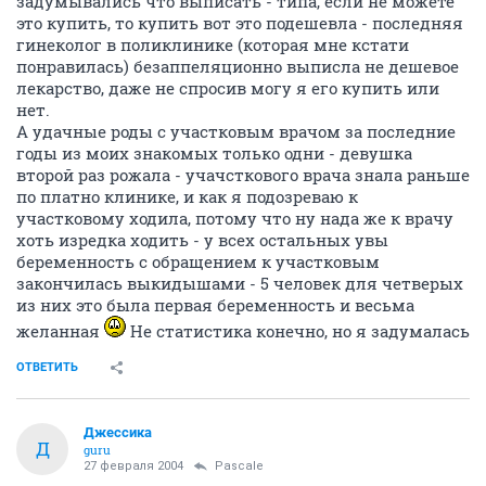
задумывались что выписать - типа, если не можете
это купить, то купить вот это подешевла - последняя
гинеколог в поликлинике (которая мне кстати
понравилась) безаппеляционно выписла не дешевое
лекарство, даже не спросив могу я его купить или
нет.
А удачные роды с участковым врачом за последние
годы из моих знакомых только одни - девушка
второй раз рожала - учачсткового врача знала раньше
по платно клинике, и как я подозреваю к
участковому ходила, потому что ну нада же к врачу
хоть изредка ходить - у всех остальных увы
беременность с обращением к участковым
закончилась выкидышами - 5 человек для четверых
из них это была первая беременность и весьма
желанная
Не статистика конечно, но я задумалась
ОТВЕТИТЬ
Джессика
Д
guru
27 февраля 2004
Pascale