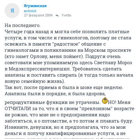
Ягужинская
Я
activist
27 февраля 2004
Yvette
На последнего.
Четыре года назад я могла себе позволить платные
услуги, в том числе и гинекологов, поэтому не стала
освежать в памяти "радостное" общение с
гинекологами в поликлинике на Морском проспекте
(кто знает Орлову, меня поймет). Подруги очень
советовали мне упоминаемую здесь Светлану Мороз
в Медэкспрессинтернешнл. Требовалось сделать
анализы и поставить спираль (я тогда только начала
новую семейную жизнь).
Так вот, после приема я была в шоке еще неделю.
Анализы были в порядке, я была здорова,
репродуктивные функции не утрачены.
НО! Меня
ОТЧИТАЛИ за то, что я в своем "преклонном" возрасте
не рожаю, что мне не о предохранении надо
заботиться, а о потомстве, а то потом я плакать буду.
Извините, девушки, но я предполагала, что за мои
деньги я получу квалифицированные услуги, а не