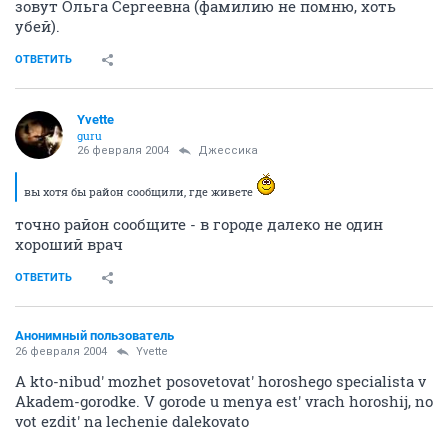
зовут Ольга Сергеевна (фамилию не помню, хоть
убей).
ОТВЕТИТЬ
Yvette
guru
26 февраля 2004
Джессика
вы хотя бы район сообщили, где живете
точно район сообщите - в городе далеко не один
хороший врач
ОТВЕТИТЬ
Анонимный пользователь
26 февраля 2004
Yvette
A kto-nibud' mozhet posovetovat' horoshego specialista v
Akadem-gorodke. V gorode u menya est' vrach horoshij, no
vot ezdit' na lechenie dalekovato