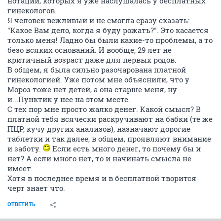
нотации, которых я уже наслушалась у бесплатных
гинекологов.
Я человек вежливый и не смогла сразу сказать:
"Какое Вам дело, когда я буду рожать?". Это касается
только меня! Ладно бы были какие-то проблемы, а то
безо всяких оснований. И вообще, 29 лет не
критичный возраст даже для первых родов.
В общем, я была сильно разочарована платной
гинекологией. Уже потом мне объяснили, что у
Мороз тоже нет детей, а она старше меня, ну
и...Пунктик у нее на этом месте.
С тех пор мне просто жалко денег. Какой смысл? В
платной тебя всячески раскручивают на бабки (те же
ПЦР, кучу других анализов), назначают дорогие
таблетки и так далее, в общем, проявляют внимание
и заботу.
Если есть много денег, то почему бы и
нет? А если много нет, то и начинать смысла не
имеет.
Хотя в последнее время и в бесплатной творится
черт знает что.
ОТВЕТИТЬ