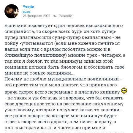
Yvette
guru
26 февраля 2004
Pascale
Если мне посоветует один человек высококласного
специалиста, то скорее всего будь он хоть супер-
пупер платным или супер-пупер безплатным - не
пойду -учитываются (если мне конечно лечиться
надо,а если так с врачом поболтать можно и в
ближайшую поликлинику) мнение трех - четырех, а
так как я биолог, то как минимум один их этой
компании должен быть биологом и обосновать свое
мнение не только эмоциями...
Почему не люблю муниципальные поликлиники -
это просто там так мало платят, что приличного
врача скорее всего переманят в платную клинику
- не такая я уж богатая и здоровая, что бы отдавать
свае драгоценное тело на растерзание замученному
участковому, который получает какие-то копейки -
все равно лекарства которое мне выпишут будет
стоить скорее всего дороже, чем визит к врачу, а
платные врачи кстати частенько при мне и