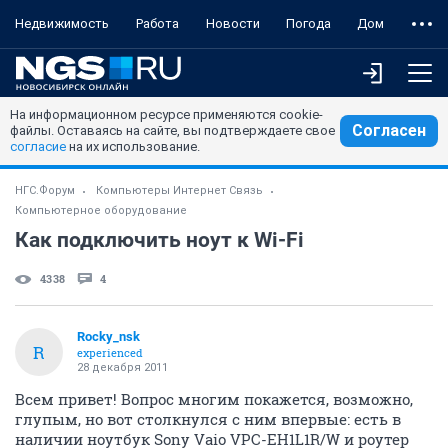
Недвижимость
Работа
Новости
Погода
Дом
На информационном ресурсе применяются cookie-
Согласен
файлы. Оставаясь на сайте, вы подтверждаете свое
согласие
на их использование.
НГС.Форум
Компьютеры Интернет Связь
Компьютерное оборудование
Как подключить ноут к Wi-Fi
4338
4
Rocky_nsk
R
experienced
28 декабря 2011
Всем привет! Вопрос многим покажется, возможно,
глупым, но вот столкнулся с ним впервые: есть в
наличии ноутбук Sony Vaio VPC-EH1L1R/W и роутер