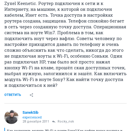
Zyxel Keenetic. Роутер подключен к сети и к
Интернету, на машине, к которой он подключен
кабелем, Инет есть. Точка доступа в настройках
роутера создана, защищена. Телефон спокойно бегает
в сеть через созданную точку доступа. Операционная
система на ноуте Win7. Проблема в том, как
подключить ноут через вафлю. Советы человеку по
настройке приходится давать по телефону и очень
сложно объяснить как что сделать, никогда до этого
не подключая ноуты к Wi-Fi, особенно Соньки. Один
раз подключал HP, там было всё просто: нажал
кнопку Wi-Fi на клаве, прошёл скан доступных точек,
выбрал нужную, залогинился и зашёл. Как включить
модуль Wi-Fi в ноуте Sony? Как найти точку доступа
и подключиться к ней?
ОТВЕТИТЬ
SanekSib
experienced
28 декабря 2011
Rocky_nsk
Как включить модуль Wi-Fi в ноуте Sony? Как найти точку доступа и